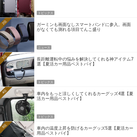
トピックス
2位
ガーミンも画面なしスマートバンドに参入。画面
がなくても測れる項目てんこ盛り
ニュース
3位
長距離運転中の悩みを解決してくれる神アイテム7
選【夏活カー用品ベストバイ】
トピックス
4位
車内をもっと涼しくしてくれるカーグッズ4選【夏
活カー用品ベストバイ】
トピックス
5位
車内の温度上昇を防げるカーグッズ5選【夏活カー
用品ベストバイ】