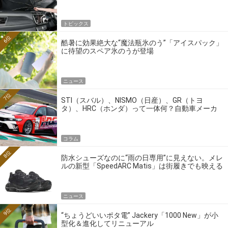
トピックス
6位
酷暑に効果絶大な“魔法瓶氷のう”「アイスパック」
に待望のスペア氷のうが登場
ニュース
7位
STI（スバル）、NISMO（日産）、GR（トヨ
タ）、HRC（ホンダ）って一体何？自動車メーカ
ーの4大ワークスブランドを探る
コラム
8位
防水シューズなのに“雨の日専用”に見えない。メレ
ルの新型「SpeedARC Matis」は街履きでも映える
ニュース
9位
“ちょうどいいポタ電” Jackery「1000 New」が小
型化＆進化してリニューアル