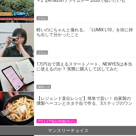
＋2【Amazonプライムデー 2026で狙いたいも
の】
コラム
軽いのにちゃんと撮れる。「LUMIX L10」を街に持
ち出して分かったこと
コラム
1万円台で買えるスマートノート、NEWYESは本当
に使えるのか？ 実際に購入して試してみた
体験レポ
【レジェンド直伝レシピ】簡単で旨い！ 自家製の
燻製ベーコンとホタテ缶で作る、3ステップのワン
パン飯
アウトドア名人の外遊び＆メシ
マンスリーチョイス