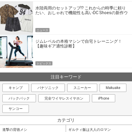
水陸両用のセットアップ!? これからの時季に頼り
たい、おしゃれで機能性も高いDC Shoesの新作ウ
エア
ニュース
ジムレベルの本格マシンで自宅トレーニング！
【趣味ギア適性診断】
トピックス
注目キーワード
キャンプ
パナソニック
スニーカー
Makuake
バックパック
完全ワイヤレスイヤホン
iPhone
サンコー
カテゴリ
進撃の背徳メシ
ギルティ飯は大人のロマン