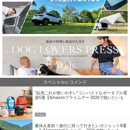
スペシャルレコメンド
“結局これが使いやすい”コンパクトなポータブル電
源5選【Amazonプライムデー 2026で狙いたいも
の】
コラム
夏休み直前！旅行に持って行きたいガジェット8選