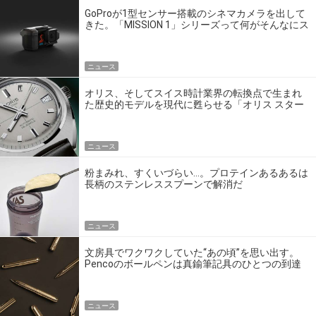
GoProが1型センサー搭載のシネマカメラを出して
きた。「MISSION 1」シリーズって何がそんなにス
ゴいの？
ニュース
オリス、そしてスイス時計業界の転換点で生まれ
た歴史的モデルを現代に甦らせる「オリス スター
エディション」
ニュース
粉まみれ、すくいづらい…。プロテインあるあるは
長柄のステンレススプーンで解消だ
ニュース
文房具でワクワクしていた“あの頃”を思い出す。
Pencoのボールペンは真鍮筆記具のひとつの到達
点だ
ニュース