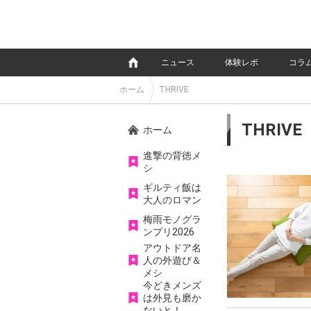
e
ニュース
体験レポ
コラ
ホーム
THRIVE
THRIVE
ホーム
進撃の背徳メ
シ
ギルティ飯は
大人のロマン
梅雨モノグラ
ンプリ2026
アウトドア名
人の外遊び＆
メシ
今どきメンズ
は外見も磨か
ないと！