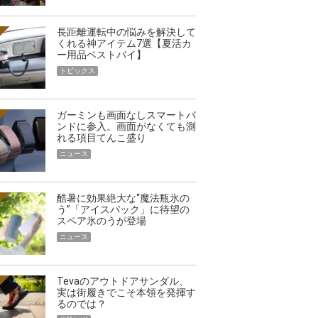
長距離運転中の悩みを解決して
くれる神アイテム7選【夏活カ
ー用品ベストバイ】
トピックス
ガーミンも画面なしスマートバ
ンドに参入。画面がなくても測
れる項目てんこ盛り
ニュース
酷暑に効果絶大な“魔法瓶氷の
う”「アイスパック」に待望の
スペア氷のうが登場
ニュース
Tevaのアウトドアサンダル、
実は街履きでこそ本領を発揮す
るのでは？