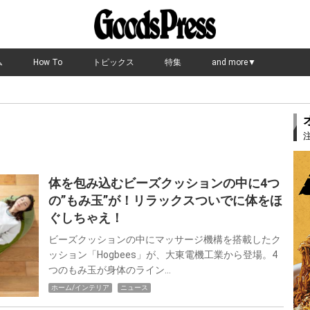
ム
How To
トピックス
特集
and more▼
体を包み込むビーズクッションの中に4つ
の”もみ玉”が！リラックスついでに体をほ
ぐしちゃえ！
ビーズクッションの中にマッサージ機構を搭載したク
ッション「Hogbees」が、大東電機工業から登場。4
つのもみ玉が身体のライン…
ホーム/インテリア
ニュース