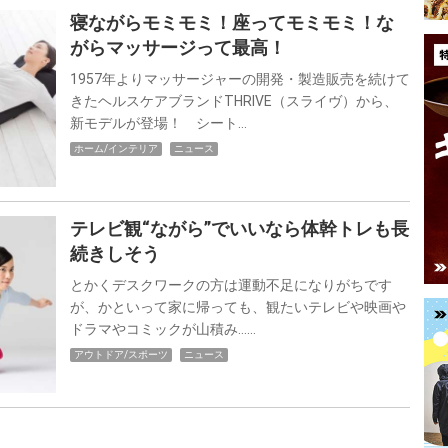
寝ながらモミモミ！座ってモミモミ！な
がらマッサージって最高！
1957年よりマッサージャーの開発・製造販売を続けて
きたヘルスケアブランドTHRIVE（スライヴ）から、
新モデルが登場！ シート…
ホーム/インテリア
ニュース
テレビ観“ながら”でいいなら体幹トレも長
続きしそう
とかくデスクワークの方は運動不足になりがちです
が、かといって家に帰っても、観たいテレビや映画や
ドラマやコミックが山積み……
アウトドア/スポーツ
ニュース