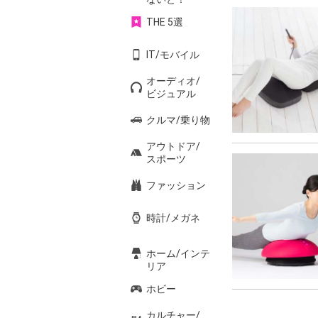
THE 5選
IT/モバイル
オーディオ/
ビジュアル
クルマ/乗り物
アウトドア/
スポーツ
ファッション
時計/メガネ
ホーム/インテ
リア
ホビー
カルチャー/