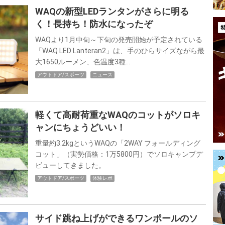
WAQの新型LEDランタンがさらに明る
く！長持ち！防水になったぞ
WAQより1月中旬～下旬の発売開始が予定されている
「WAQ LED Lanteran2」は、手のひらサイズながら最
大1650ルーメン、色温度3種…
アウトドア/スポーツ
ニュース
軽くて高耐荷重なWAQのコットがソロキ
ャンにちょうどいい！
重量約3.2kgというWAQの「2WAY フォールディング
コット」（実勢価格：1万5800円）でソロキャンプデ
ビューしてきました。
アウトドア/スポーツ
体験レポ
サイド跳ね上げができるワンポールのソ