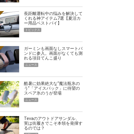
長距離運転中の悩みを解決して
くれる神アイテム7選【夏活カ
ー用品ベストバイ】
トピックス
ガーミンも画面なしスマートバ
ンドに参入。画面がなくても測
れる項目てんこ盛り
ニュース
酷暑に効果絶大な“魔法瓶氷の
う”「アイスパック」に待望の
スペア氷のうが登場
ニュース
Tevaのアウトドアサンダル、
実は街履きでこそ本領を発揮す
るのでは？