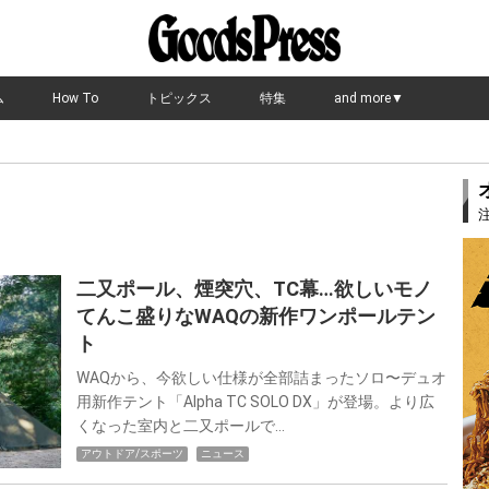
ム
How To
トピックス
特集
and more▼
二又ポール、煙突穴、TC幕…欲しいモノ
てんこ盛りなWAQの新作ワンポールテン
ト
WAQから、今欲しい仕様が全部詰まったソロ〜デュオ
用新作テント「Alpha TC SOLO DX」が登場。より広
くなった室内と二又ポールで…
アウトドア/スポーツ
ニュース