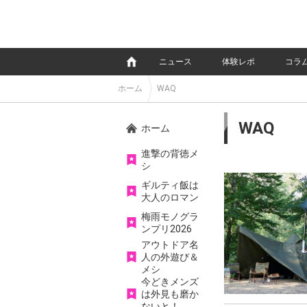
e
ニュース
体験レポ
コラ
ホーム
WAQ
WAQ
ホーム
進撃の背徳メ
シ
ギルティ飯は
大人のロマン
梅雨モノグラ
ンプリ2026
アウトドア名
人の外遊び＆
メシ
今どきメンズ
は外見も磨か
ないと！