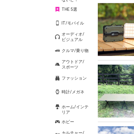
THE 5選
IT/モバイル
オーディオ/
ビジュアル
クルマ/乗り物
アウトドア/
スポーツ
ファッション
時計/メガネ
ホーム/インテ
リア
ホビー
カルチャー/