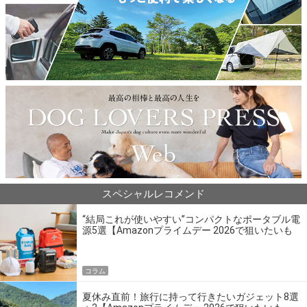
スペシャルレコメンド
“結局これが使いやすい”コンパクトなポータブル電
源5選【Amazonプライムデー 2026で狙いたいも
の】
コラム
夏休み直前！旅行に持って行きたいガジェット8選