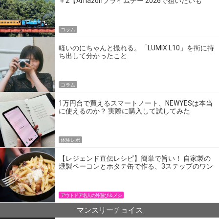
＋2【Amazonプライムデー 2026で狙いたいも
の】
コラム
軽いのにちゃんと撮れる。「LUMIX L10」を街に持
ち出して分かったこと
コラム
1万円台で買えるスマートノート、NEWYESは本当
に使えるのか？ 実際に購入して試してみた
体験レポ
【レジェンド直伝レシピ】簡単で旨い！ 自家製の
燻製ベーコンとホタテ缶で作る、3ステップのワン
パン飯
アウトドア名人の外遊び＆メシ
マンスリーチョイス