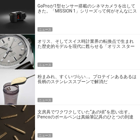
GoProが1型センサー搭載のシネマカメラを出して
きた。「MISSION 1」シリーズって何がそんなにス
ゴいの？
ニュース
オリス、そしてスイス時計業界の転換点で生まれ
た歴史的モデルを現代に甦らせる「オリス スター
エディション」
ニュース
粉まみれ、すくいづらい…。プロテインあるあるは
長柄のステンレススプーンで解消だ
ニュース
文房具でワクワクしていた“あの頃”を思い出す。
Pencoのボールペンは真鍮筆記具のひとつの到達
点だ
ニュース