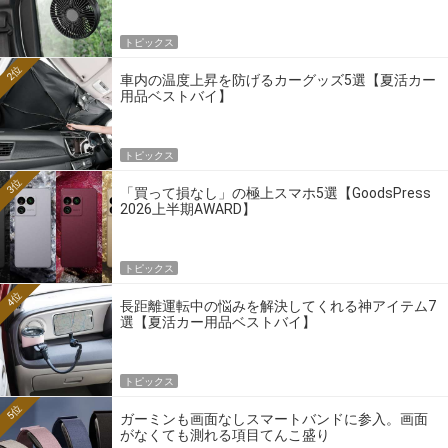
トピックス
2位
車内の温度上昇を防げるカーグッズ5選【夏活カー
用品ベストバイ】
トピックス
3位
「買って損なし」の極上スマホ5選【GoodsPress
2026上半期AWARD】
トピックス
4位
長距離運転中の悩みを解決してくれる神アイテム7
選【夏活カー用品ベストバイ】
トピックス
5位
ガーミンも画面なしスマートバンドに参入。画面
がなくても測れる項目てんこ盛り