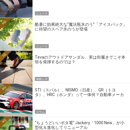
ニュース
6位
酷暑に効果絶大な“魔法瓶氷のう”「アイスパック」
に待望のスペア氷のうが登場
ニュース
7位
Tevaのアウトドアサンダル、実は街履きでこそ本
領を発揮するのでは？
体験レポ
8位
STI（スバル）、NISMO（日産）、GR（トヨ
タ）、HRC（ホンダ）って一体何？自動車メーカ
ーの4大ワークスブランドを探る
コラム
9位
“ちょうどいいポタ電” Jackery「1000 New」が小
型化＆進化してリニューアル