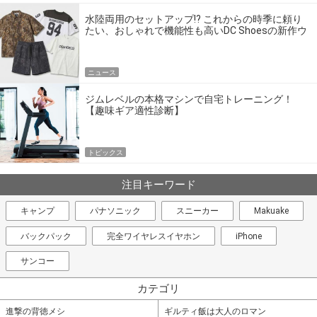
水陸両用のセットアップ!? これからの時季に頼り
たい、おしゃれで機能性も高いDC Shoesの新作ウ
エア
ニュース
ジムレベルの本格マシンで自宅トレーニング！
【趣味ギア適性診断】
トピックス
注目キーワード
キャンプ
パナソニック
スニーカー
Makuake
バックパック
完全ワイヤレスイヤホン
iPhone
サンコー
カテゴリ
進撃の背徳メシ
ギルティ飯は大人のロマン