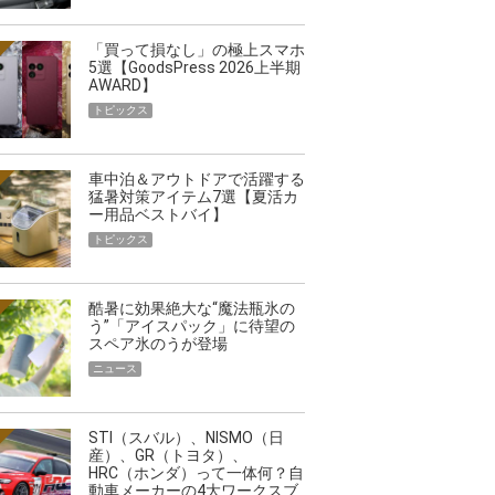
「買って損なし」の極上スマホ
5選【GoodsPress 2026上半期
AWARD】
トピックス
車中泊＆アウトドアで活躍する
猛暑対策アイテム7選【夏活カ
ー用品ベストバイ】
トピックス
酷暑に効果絶大な“魔法瓶氷の
う”「アイスパック」に待望の
スペア氷のうが登場
ニュース
STI（スバル）、NISMO（日
産）、GR（トヨタ）、
HRC（ホンダ）って一体何？自
動車メーカーの4大ワークスブ