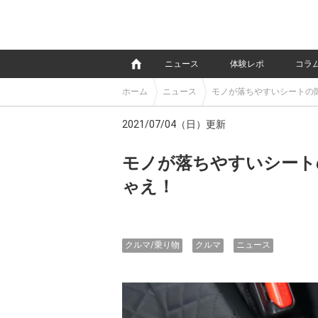
e
ニュース
体験レポ
コラ
ホーム
ニュース
モノが落ちやすいシートの
2021/07/04（日）更新
モノが落ちやすいシート
ゃえ！
クルマ/乗り物
クルマ
ニュース