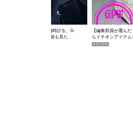
の夏こそ“映える”タフな腕時計を。G-
【編集部員が選んだ「
VITYMASTER」は本当に機能も見た…
らイチオシアイテム
トピックス