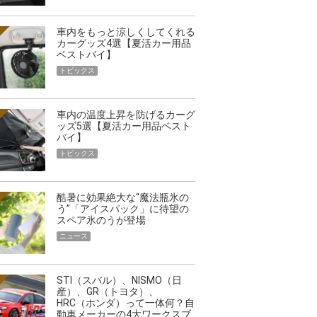
車内をもっと涼しくしてくれる
カーグッズ4選【夏活カー用品
ベストバイ】
トピックス
車内の温度上昇を防げるカーグ
ッズ5選【夏活カー用品ベスト
バイ】
トピックス
酷暑に効果絶大な“魔法瓶氷の
う”「アイスパック」に待望の
スペア氷のうが登場
ニュース
STI（スバル）、NISMO（日
産）、GR（トヨタ）、
HRC（ホンダ）って一体何？自
動車メーカーの4大ワークスブ