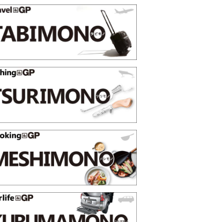
選【GoodsPress 2026上半
薄着になる季節の夏こそ“映える
SHOCK「GRAVITYMASTE
PR