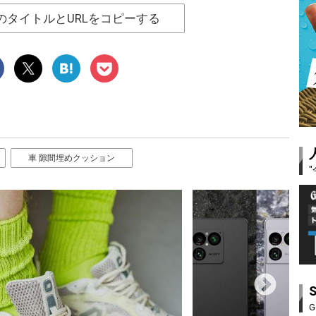
のタイトルとURLをコピーする
車 隙間埋めクッション
G