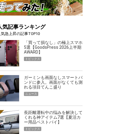
人気記事ランキング
人気急上昇の記事TOP10
「買って損なし」の極上スマホ
5選【GoodsPress 2026上半期
AWARD】
トピックス
ガーミンも画面なしスマートバ
ンドに参入。画面がなくても測
れる項目てんこ盛り
ニュース
長距離運転中の悩みを解決して
くれる神アイテム7選【夏活カ
ー用品ベストバイ】
トピックス