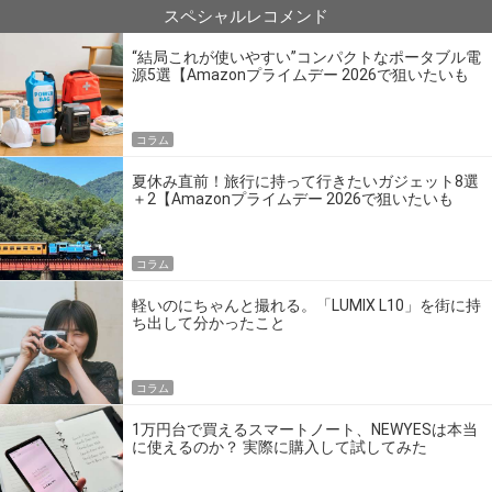
スペシャルレコメンド
“結局これが使いやすい”コンパクトなポータブル電
源5選【Amazonプライムデー 2026で狙いたいも
の】
コラム
夏休み直前！旅行に持って行きたいガジェット8選
＋2【Amazonプライムデー 2026で狙いたいも
の】
コラム
軽いのにちゃんと撮れる。「LUMIX L10」を街に持
ち出して分かったこと
コラム
1万円台で買えるスマートノート、NEWYESは本当
に使えるのか？ 実際に購入して試してみた