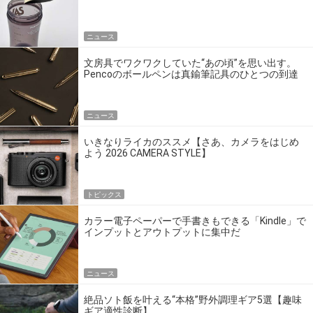
ニュース
文房具でワクワクしていた“あの頃”を思い出す。
Pencoのボールペンは真鍮筆記具のひとつの到達
点だ
ニュース
いきなりライカのススメ【さあ、カメラをはじめ
よう 2026 CAMERA STYLE】
トピックス
カラー電子ペーパーで手書きもできる「Kindle」で
インプットとアウトプットに集中だ
ニュース
絶品ソト飯を叶える“本格”野外調理ギア5選【趣味
ギア適性診断】