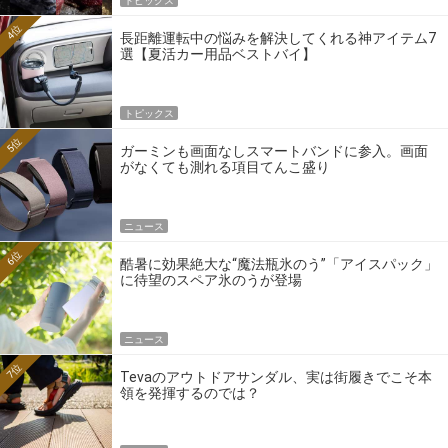
トピックス
4位
長距離運転中の悩みを解決してくれる神アイテム7
選【夏活カー用品ベストバイ】
トピックス
5位
ガーミンも画面なしスマートバンドに参入。画面
がなくても測れる項目てんこ盛り
ニュース
6位
酷暑に効果絶大な“魔法瓶氷のう”「アイスパック」
に待望のスペア氷のうが登場
ニュース
7位
Tevaのアウトドアサンダル、実は街履きでこそ本
領を発揮するのでは？