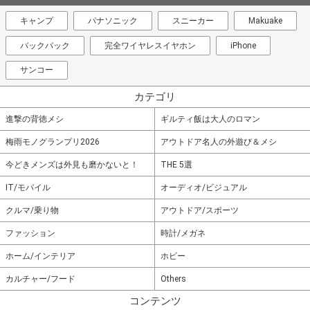
キャンプ
パナソニック
スニーカー
Makuake
バックパック
完全ワイヤレスイヤホン
iPhone
サンコー
カテゴリ
進撃の背徳メシ
ギルティ飯は大人のロマン
梅雨モノグランプリ2026
アウトドア名人の外遊び＆メシ
今どきメンズは外見も磨かないと！
THE 5選
IT/モバイル
オーディオ/ビジュアル
クルマ/乗り物
アウトドア/スポーツ
ファッション
時計/メガネ
ホーム/インテリア
ホビー
カルチャー/フード
Others
コンテンツ