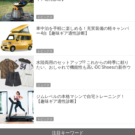
トピックス
車中泊を手軽に楽しめる！充実装備の軽キャンパ
ー4台【趣味ギア適性診断】
トピックス
水陸両用のセットアップ!? これからの時季に頼り
たい、おしゃれで機能性も高いDC Shoesの新作ウ
エア
ニュース
ジムレベルの本格マシンで自宅トレーニング！
【趣味ギア適性診断】
トピックス
注目キーワード