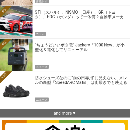
体験レポ
8位
STI（スバル）、NISMO（日産）、GR（トヨ
タ）、HRC（ホンダ）って一体何？自動車メーカ
ーの4大ワークスブランドを探る
コラム
9位
“ちょうどいいポタ電” Jackery「1000 New」が小
型化＆進化してリニューアル
ニュース
10位
防水シューズなのに“雨の日専用”に見えない。メレ
ルの新型「SpeedARC Matis」は街履きでも映える
ニュース
and more▼