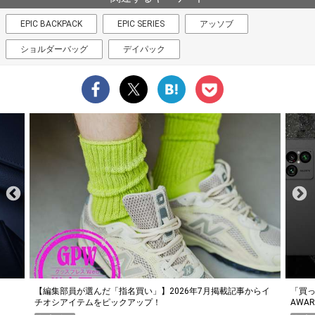
EPIC BACKPACK
EPIC SERIES
アッソブ
ショルダーバッグ
デイパック
らイ
「買って損なし」の極上スマホ5選【GoodsPress 2026上半期
薄着に
AWARD】
SHO