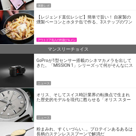
体験レポ
【レジェンド直伝レシピ】簡単で旨い！ 自家製の
燻製ベーコンとホタテ缶で作る、3ステップのワン
パン飯
アウトドア名人の外遊び＆メシ
マンスリーチョイス
GoProが1型センサー搭載のシネマカメラを出して
きた。「MISSION 1」シリーズって何がそんなにス
ゴいの？
ニュース
オリス、そしてスイス時計業界の転換点で生まれ
た歴史的モデルを現代に甦らせる「オリス スター
エディション」
ニュース
粉まみれ、すくいづらい…。プロテインあるあるは
長柄のステンレススプーンで解消だ