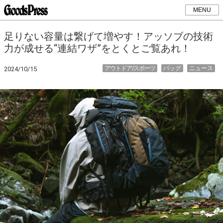
MENU
足りない容量は繋げて増やす！アッソブの技術
力が成せる“連結ワザ”をとくとご覧あれ！
アウトドア/スポーツ
バッグ
ニュース
2024/10/15