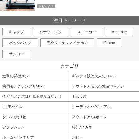
トピックス
注目キーワード
キャンプ
パナソニック
スニーカー
Makuake
バックパック
完全ワイヤレスイヤホン
iPhone
サンコー
カテゴリ
進撃の背徳メシ
ギルティ飯は大人のロマン
梅雨モノグランプリ2026
アウトドア名人の外遊び＆メシ
今どきメンズは外見も磨かないと！
THE 5選
IT/モバイル
オーディオ/ビジュアル
クルマ/乗り物
アウトドア/スポーツ
ファッション
時計/メガネ
ホーム/インテリア
ホビー