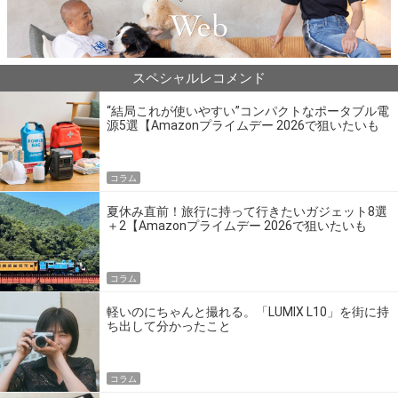
スペシャルレコメンド
“結局これが使いやすい”コンパクトなポータブル電
源5選【Amazonプライムデー 2026で狙いたいも
の】
コラム
夏休み直前！旅行に持って行きたいガジェット8選
＋2【Amazonプライムデー 2026で狙いたいも
の】
コラム
軽いのにちゃんと撮れる。「LUMIX L10」を街に持
ち出して分かったこと
コラム