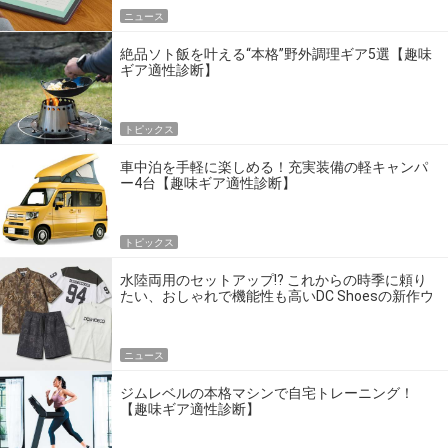
ニュース
絶品ソト飯を叶える“本格”野外調理ギア5選【趣味
ギア適性診断】
トピックス
車中泊を手軽に楽しめる！充実装備の軽キャンパ
ー4台【趣味ギア適性診断】
トピックス
水陸両用のセットアップ!? これからの時季に頼り
たい、おしゃれで機能性も高いDC Shoesの新作ウ
エア
ニュース
ジムレベルの本格マシンで自宅トレーニング！
【趣味ギア適性診断】