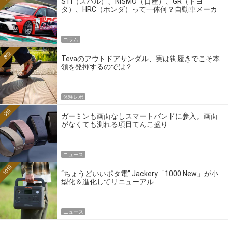
STI（スバル）、NISMO（日産）、GR（トヨ
タ）、HRC（ホンダ）って一体何？自動車メーカ
ーの4大ワークスブランドを探る
コラム
8位
Tevaのアウトドアサンダル、実は街履きでこそ本
領を発揮するのでは？
体験レポ
9位
ガーミンも画面なしスマートバンドに参入。画面
がなくても測れる項目てんこ盛り
ニュース
10位
“ちょうどいいポタ電” Jackery「1000 New」が小
型化＆進化してリニューアル
ニュース