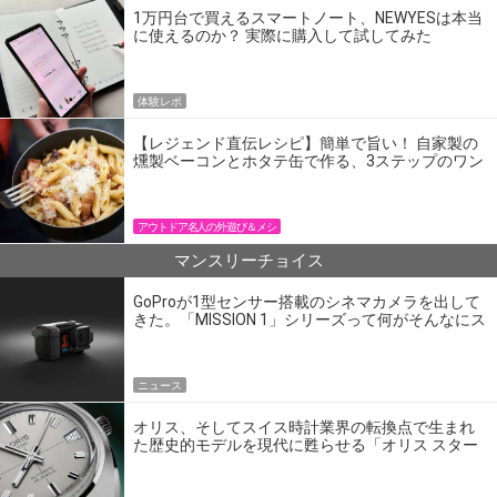
1万円台で買えるスマートノート、NEWYESは本当
に使えるのか？ 実際に購入して試してみた
体験レポ
【レジェンド直伝レシピ】簡単で旨い！ 自家製の
燻製ベーコンとホタテ缶で作る、3ステップのワン
パン飯
アウトドア名人の外遊び＆メシ
マンスリーチョイス
GoProが1型センサー搭載のシネマカメラを出して
きた。「MISSION 1」シリーズって何がそんなにス
ゴいの？
ニュース
オリス、そしてスイス時計業界の転換点で生まれ
た歴史的モデルを現代に甦らせる「オリス スター
エディション」