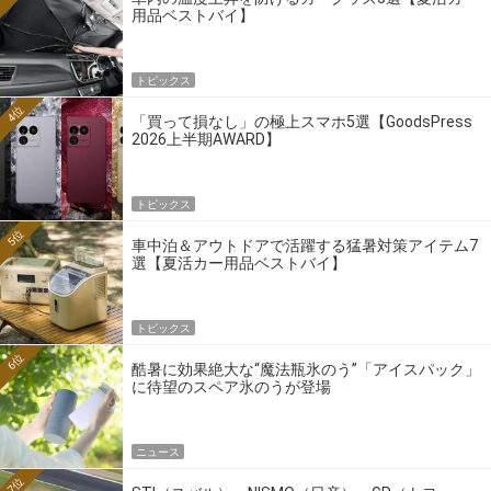
用品ベストバイ】
トピックス
4位
「買って損なし」の極上スマホ5選【GoodsPress
2026上半期AWARD】
トピックス
5位
車中泊＆アウトドアで活躍する猛暑対策アイテム7
選【夏活カー用品ベストバイ】
トピックス
6位
酷暑に効果絶大な“魔法瓶氷のう”「アイスパック」
に待望のスペア氷のうが登場
ニュース
7位