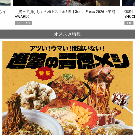
らイ
「買って損なし」の極上スマホ5選【GoodsPress 2026上半期
薄着に
AWARD】
SHO
トピックス
PR
オススメ特集