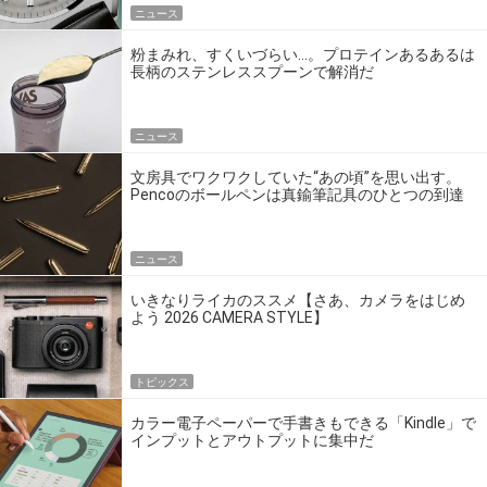
ニュース
粉まみれ、すくいづらい…。プロテインあるあるは
長柄のステンレススプーンで解消だ
ニュース
文房具でワクワクしていた“あの頃”を思い出す。
Pencoのボールペンは真鍮筆記具のひとつの到達
点だ
ニュース
いきなりライカのススメ【さあ、カメラをはじめ
よう 2026 CAMERA STYLE】
トピックス
カラー電子ペーパーで手書きもできる「Kindle」で
インプットとアウトプットに集中だ