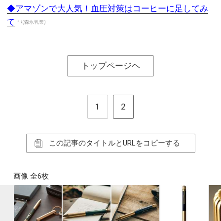
◆アマゾンで大人気！血圧対策はコーヒーに足してみ
て
PR(森永乳業)
トップページヘ
1
2
この記事のタイトルとURLをコピーする
画像 全6枚