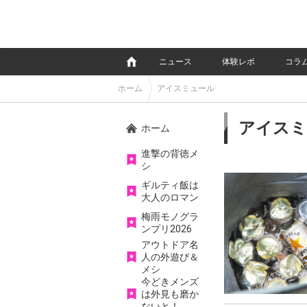
e
ニュース
体験レポ
コラ
ホーム
アイスミュール
アイスミ
ホーム
進撃の背徳メ
シ
ギルティ飯は
大人のロマン
梅雨モノグラ
ンプリ2026
アウトドア名
人の外遊び＆
メシ
今どきメンズ
は外見も磨か
ないと！