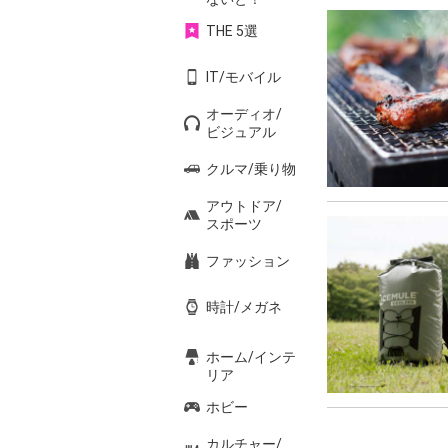
THE 5選
IT/モバイル
オーディオ/
ビジュアル
クルマ/乗り物
アウトドア/
スポーツ
ファッション
時計/メガネ
ホーム/インテ
リア
ホビー
カルチャー/