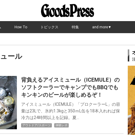
ム
How To
トピックス
特集
and more▼
ュール
背負えるアイスミュール（ICEMULE）の
ソフトクーラーでキャンプでもBBQでも
キンキンのビールが楽しめるぞ！
アイスミュール（ICEMULE）「プロクーラーL」の容
量は23Lで、氷約1.3kgと350ｍL缶を18本入れれば保
冷力は24時間以上を記録。夏…
アウトドア/スポーツ
体験レポ