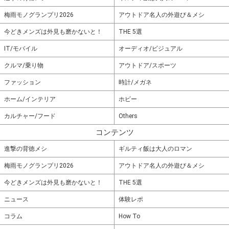
梅雨モノグランプリ2026
アウトドア名人の外遊び＆メシ
今どきメンズは外見も磨かないと！
THE 5選
IT/モバイル
オーディオ/ビジュアル
クルマ/乗り物
アウトドア/スポーツ
ファッション
時計/メガネ
ホーム/インテリア
ホビー
カルチャー/フード
Others
コンテンツ
進撃の背徳メシ
ギルティ飯は大人のロマン
梅雨モノグランプリ2026
アウトドア名人の外遊び＆メシ
今どきメンズは外見も磨かないと！
THE 5選
ニュース
体験レポ
コラム
How To