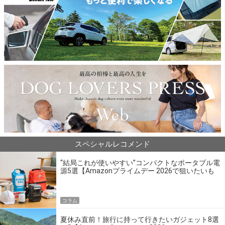
スペシャルレコメンド
“結局これが使いやすい”コンパクトなポータブル電
源5選【Amazonプライムデー 2026で狙いたいも
の】
コラム
夏休み直前！旅行に持って行きたいガジェット8選