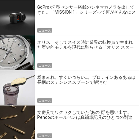
GoProが1型センサー搭載のシネマカメラを出して
きた。「MISSION 1」シリーズって何がそんなにス
ゴいの？
ニュース
オリス、そしてスイス時計業界の転換点で生まれ
た歴史的モデルを現代に甦らせる「オリス スター
エディション」
ニュース
粉まみれ、すくいづらい…。プロテインあるあるは
長柄のステンレススプーンで解消だ
ニュース
文房具でワクワクしていた“あの頃”を思い出す。
Pencoのボールペンは真鍮筆記具のひとつの到達
点だ
ニュース