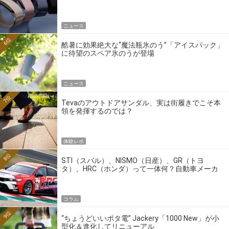
ニュース
6位
酷暑に効果絶大な“魔法瓶氷のう”「アイスパック」
に待望のスペア氷のうが登場
ニュース
7位
Tevaのアウトドアサンダル、実は街履きでこそ本
領を発揮するのでは？
体験レポ
8位
STI（スバル）、NISMO（日産）、GR（トヨ
タ）、HRC（ホンダ）って一体何？自動車メーカ
ーの4大ワークスブランドを探る
コラム
9位
“ちょうどいいポタ電” Jackery「1000 New」が小
型化＆進化してリニューアル