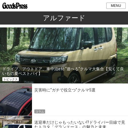
MENU
アルファード
ドライブ、アウトドア、車中泊etc.“遊べる”クルマ大集合【安くて良
いもの夏ベストバイ】
トピックス
災害時に“ガチで役立つ”クルマ5選
コラム
送迎車だけじゃもったいない!?ドライバー目線で見
たトヨタ「グランエース」の魅力と未来