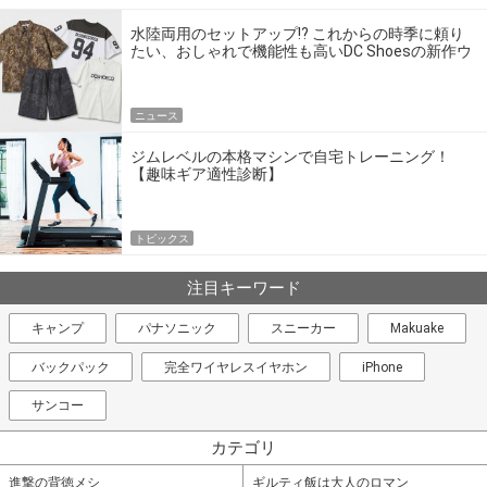
水陸両用のセットアップ!? これからの時季に頼り
たい、おしゃれで機能性も高いDC Shoesの新作ウ
エア
ニュース
ジムレベルの本格マシンで自宅トレーニング！
【趣味ギア適性診断】
トピックス
注目キーワード
キャンプ
パナソニック
スニーカー
Makuake
バックパック
完全ワイヤレスイヤホン
iPhone
サンコー
カテゴリ
進撃の背徳メシ
ギルティ飯は大人のロマン