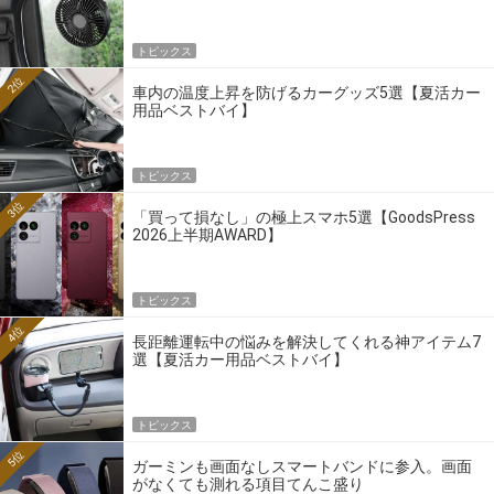
トピックス
2位
車内の温度上昇を防げるカーグッズ5選【夏活カー
用品ベストバイ】
トピックス
3位
「買って損なし」の極上スマホ5選【GoodsPress
2026上半期AWARD】
トピックス
4位
長距離運転中の悩みを解決してくれる神アイテム7
選【夏活カー用品ベストバイ】
トピックス
5位
ガーミンも画面なしスマートバンドに参入。画面
がなくても測れる項目てんこ盛り