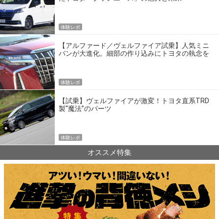
体験レポ
【アルファード／ヴェルファイア試乗】人気ミニ
バンが大進化。細部の作り込みにトヨタの執念を
見た！
体験レポ
【試乗】ヴェルファイアが激変！トヨタ直系TRD
製“魔法”のパーツ
体験レポ
オススメ特集