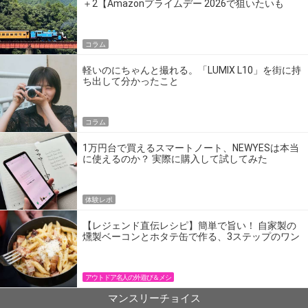
＋2【Amazonプライムデー 2026で狙いたいも
の】
コラム
軽いのにちゃんと撮れる。「LUMIX L10」を街に持
ち出して分かったこと
コラム
1万円台で買えるスマートノート、NEWYESは本当
に使えるのか？ 実際に購入して試してみた
体験レポ
【レジェンド直伝レシピ】簡単で旨い！ 自家製の
燻製ベーコンとホタテ缶で作る、3ステップのワン
パン飯
アウトドア名人の外遊び＆メシ
マンスリーチョイス