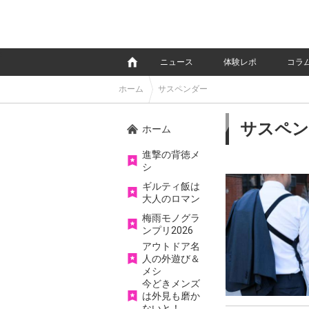
e
ニュース
体験レポ
コラ
ホーム
サスペンダー
サスペン
ホーム
進撃の背徳メ
シ
ギルティ飯は
大人のロマン
梅雨モノグラ
ンプリ2026
アウトドア名
人の外遊び＆
メシ
今どきメンズ
は外見も磨か
ないと！