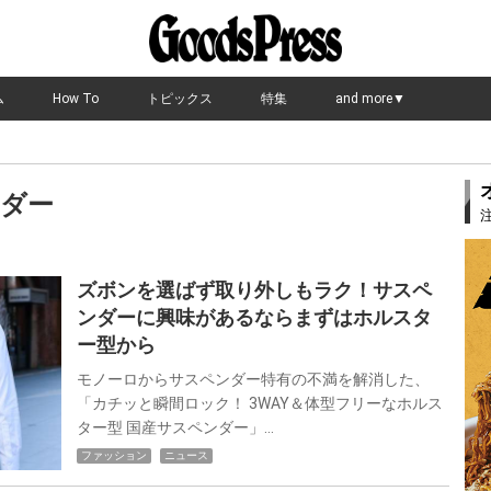
ム
How To
トピックス
特集
and more▼
ダー
ズボンを選ばず取り外しもラク！サスペ
ンダーに興味があるならまずはホルスタ
ー型から
モノーロからサスペンダー特有の不満を解消した、
「カチッと瞬間ロック！ 3WAY＆体型フリーなホルス
ター型 国産サスペンダー」…
ファッション
ニュース