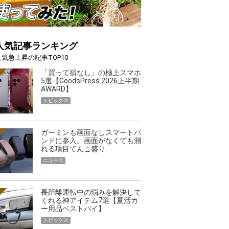
人気記事ランキング
人気急上昇の記事TOP10
「買って損なし」の極上スマホ
5選【GoodsPress 2026上半期
AWARD】
トピックス
ガーミンも画面なしスマートバ
ンドに参入。画面がなくても測
れる項目てんこ盛り
ニュース
長距離運転中の悩みを解決して
くれる神アイテム7選【夏活カ
ー用品ベストバイ】
トピックス