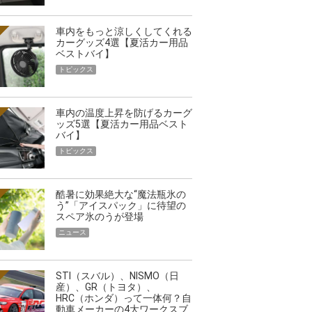
車内をもっと涼しくしてくれる
カーグッズ4選【夏活カー用品
ベストバイ】
トピックス
車内の温度上昇を防げるカーグ
ッズ5選【夏活カー用品ベスト
バイ】
トピックス
酷暑に効果絶大な“魔法瓶氷の
う”「アイスパック」に待望の
スペア氷のうが登場
ニュース
STI（スバル）、NISMO（日
産）、GR（トヨタ）、
HRC（ホンダ）って一体何？自
動車メーカーの4大ワークスブ