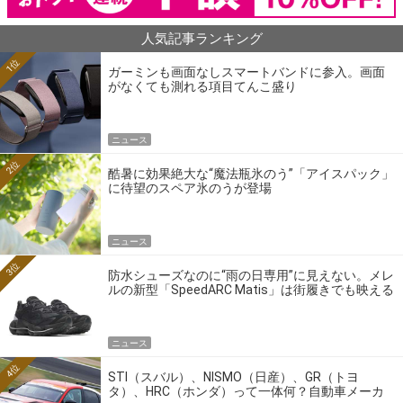
人気記事ランキング
1位
ガーミンも画面なしスマートバンドに参入。画面
がなくても測れる項目てんこ盛り
ニュース
2位
酷暑に効果絶大な“魔法瓶氷のう”「アイスパック」
に待望のスペア氷のうが登場
ニュース
3位
防水シューズなのに“雨の日専用”に見えない。メレ
ルの新型「SpeedARC Matis」は街履きでも映える
ニュース
4位
STI（スバル）、NISMO（日産）、GR（トヨ
タ）、HRC（ホンダ）って一体何？自動車メーカ