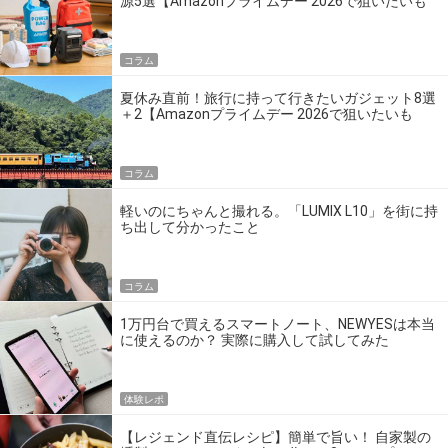
源5選【Amazonプライムデー 2026で狙いたいも
の】
コラム
夏休み直前！旅行に持って行きたいガジェット8選
＋2【Amazonプライムデー 2026で狙いたいも
の】
コラム
軽いのにちゃんと撮れる。「LUMIX L10」を街に持
ち出して分かったこと
コラム
1万円台で買えるスマートノート、NEWYESは本当
に使えるのか？ 実際に購入して試してみた
体験レポ
【レジェンド直伝レシピ】簡単で旨い！ 自家製の