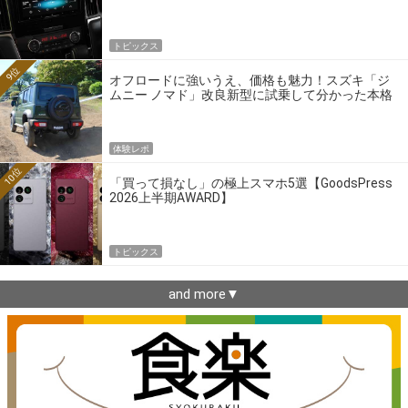
トピックス
9位
オフロードに強いうえ、価格も魅力！スズキ「ジ
ムニー ノマド」改良新型に試乗して分かった本格
クロカンの実力
体験レポ
10位
「買って損なし」の極上スマホ5選【GoodsPress
2026上半期AWARD】
トピックス
and more▼