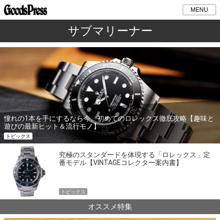
MENU
サブマリーナー
憧れの1本を手にするなら今。初めてのロレックス徹底攻略【趣味と
遊びの最新ヒット＆流行モノ】
トピックス
究極のスタンダードを体現する「ロレックス」定
番モデル【VINTAGEコレクター案内書】
トピックス
オススメ特集