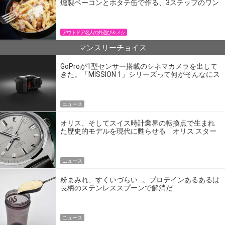
燻製ベーコンとホタテ缶で作る、3ステップのワン
パン飯
アウトドア名人の外遊び＆メシ
マンスリーチョイス
GoProが1型センサー搭載のシネマカメラを出して
きた。「MISSION 1」シリーズって何がそんなにス
ゴいの？
ニュース
オリス、そしてスイス時計業界の転換点で生まれ
た歴史的モデルを現代に甦らせる「オリス スター
エディション」
ニュース
粉まみれ、すくいづらい…。プロテインあるあるは
長柄のステンレススプーンで解消だ
ニュース