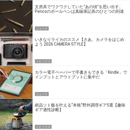
文房具でワクワクしていた“あの頃”を思い出す。
Pencoのボールペンは真鍮筆記具のひとつの到達
点だ
ニュース
いきなりライカのススメ【さあ、カメラをはじめ
よう 2026 CAMERA STYLE】
トピックス
カラー電子ペーパーで手書きもできる「Kindle」で
インプットとアウトプットに集中だ
ニュース
絶品ソト飯を叶える“本格”野外調理ギア5選【趣味
ギア適性診断】
トピックス