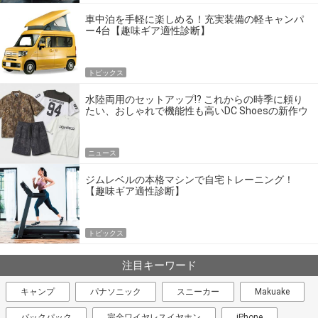
車中泊を手軽に楽しめる！充実装備の軽キャンパ
ー4台【趣味ギア適性診断】
トピックス
水陸両用のセットアップ!? これからの時季に頼り
たい、おしゃれで機能性も高いDC Shoesの新作ウ
エア
ニュース
ジムレベルの本格マシンで自宅トレーニング！
【趣味ギア適性診断】
トピックス
注目キーワード
キャンプ
パナソニック
スニーカー
Makuake
バックパック
完全ワイヤレスイヤホン
iPhone