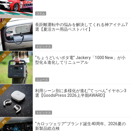
ーの4大ワークスブランドを探る
コラム
5位
長距離運転中の悩みを解決してくれる神アイテム7
選【夏活カー用品ベストバイ】
トピックス
6位
“ちょうどいいポタ電” Jackery「1000 New」が小
型化＆進化してリニューアル
ニュース
7位
利用シーン別に多様化が進む“てっぺん”イヤホン3
選【GoodsPress 2026上半期AWARD】
トピックス
8位
“カロッツェリア”ブランド誕生40周年。2026夏の
新製品総点検