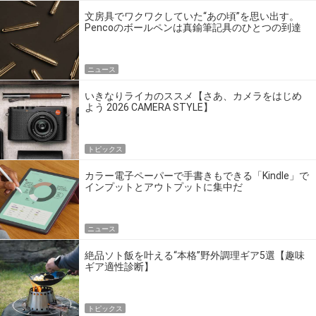
文房具でワクワクしていた“あの頃”を思い出す。
Pencoのボールペンは真鍮筆記具のひとつの到達
点だ
ニュース
いきなりライカのススメ【さあ、カメラをはじめ
よう 2026 CAMERA STYLE】
トピックス
カラー電子ペーパーで手書きもできる「Kindle」で
インプットとアウトプットに集中だ
ニュース
絶品ソト飯を叶える“本格”野外調理ギア5選【趣味
ギア適性診断】
トピックス