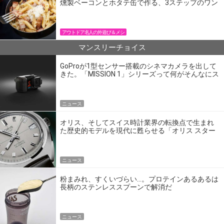
燻製ベーコンとホタテ缶で作る、3ステップのワン
パン飯
アウトドア名人の外遊び＆メシ
マンスリーチョイス
GoProが1型センサー搭載のシネマカメラを出して
きた。「MISSION 1」シリーズって何がそんなにス
ゴいの？
ニュース
オリス、そしてスイス時計業界の転換点で生まれ
た歴史的モデルを現代に甦らせる「オリス スター
エディション」
ニュース
粉まみれ、すくいづらい…。プロテインあるあるは
長柄のステンレススプーンで解消だ
ニュース