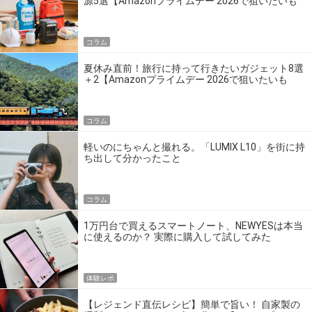
源5選【Amazonプライムデー 2026で狙いたいも
の】
コラム
夏休み直前！旅行に持って行きたいガジェット8選
＋2【Amazonプライムデー 2026で狙いたいも
の】
コラム
軽いのにちゃんと撮れる。「LUMIX L10」を街に持
ち出して分かったこと
コラム
1万円台で買えるスマートノート、NEWYESは本当
に使えるのか？ 実際に購入して試してみた
体験レポ
【レジェンド直伝レシピ】簡単で旨い！ 自家製の