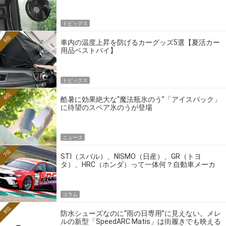
トピックス
5位
車内の温度上昇を防げるカーグッズ5選【夏活カー
用品ベストバイ】
トピックス
6位
酷暑に効果絶大な“魔法瓶氷のう”「アイスパック」
に待望のスペア氷のうが登場
ニュース
7位
STI（スバル）、NISMO（日産）、GR（トヨ
タ）、HRC（ホンダ）って一体何？自動車メーカ
ーの4大ワークスブランドを探る
コラム
8位
防水シューズなのに“雨の日専用”に見えない。メレ
ルの新型「SpeedARC Matis」は街履きでも映える