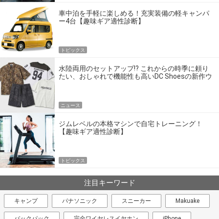
車中泊を手軽に楽しめる！充実装備の軽キャンパ
ー4台【趣味ギア適性診断】
トピックス
水陸両用のセットアップ!? これからの時季に頼り
たい、おしゃれで機能性も高いDC Shoesの新作ウ
エア
ニュース
ジムレベルの本格マシンで自宅トレーニング！
【趣味ギア適性診断】
トピックス
注目キーワード
キャンプ
パナソニック
スニーカー
Makuake
バックパック
完全ワイヤレスイヤホン
iPhone