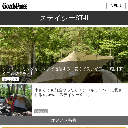
MENU
ステイシーST-Ⅱ
ソロ＆ツーリングキャンプで活躍する『安くて良いギア』20選【安
くても傑作モノ】
トピックス
小さくても前室ゆったり！ソロキャンパーに愛さ
れる ogawa「ステイシーST-Ⅱ」
体験レポ
オススメ特集