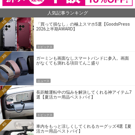
人気記事ランキング
1位
「買って損なし」の極上スマホ5選【GoodsPress
2026上半期AWARD】
トピックス
2位
ガーミンも画面なしスマートバンドに参入。画面
がなくても測れる項目てんこ盛り
ニュース
3位
長距離運転中の悩みを解決してくれる神アイテム7
選【夏活カー用品ベストバイ】
トピックス
4位
車内をもっと涼しくしてくれるカーグッズ4選【夏
活カー用品ベストバイ】