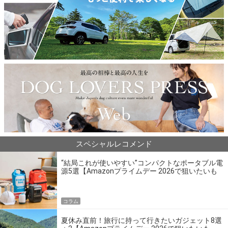
スペシャルレコメンド
“結局これが使いやすい”コンパクトなポータブル電
源5選【Amazonプライムデー 2026で狙いたいも
の】
コラム
夏休み直前！旅行に持って行きたいガジェット8選