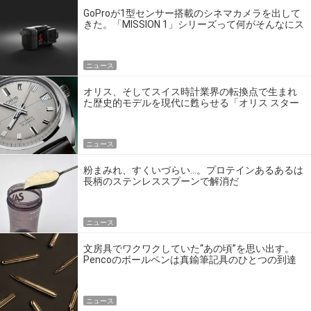
GoProが1型センサー搭載のシネマカメラを出して
きた。「MISSION 1」シリーズって何がそんなにス
ゴいの？
ニュース
オリス、そしてスイス時計業界の転換点で生まれ
た歴史的モデルを現代に甦らせる「オリス スター
エディション」
ニュース
粉まみれ、すくいづらい…。プロテインあるあるは
長柄のステンレススプーンで解消だ
ニュース
文房具でワクワクしていた“あの頃”を思い出す。
Pencoのボールペンは真鍮筆記具のひとつの到達
点だ
ニュース