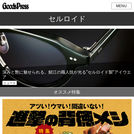
MENU
セルロイド
深みと艶に魅せられる。鯖江の職人技が光る“セルロイド製”アイウエ
ア
ニュース
オススメ特集