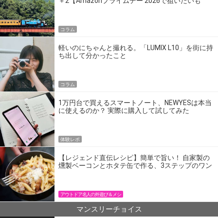
＋2【Amazonプライムデー 2026で狙いたいも
の】
コラム
軽いのにちゃんと撮れる。「LUMIX L10」を街に持
ち出して分かったこと
コラム
1万円台で買えるスマートノート、NEWYESは本当
に使えるのか？ 実際に購入して試してみた
体験レポ
【レジェンド直伝レシピ】簡単で旨い！ 自家製の
燻製ベーコンとホタテ缶で作る、3ステップのワン
パン飯
アウトドア名人の外遊び＆メシ
マンスリーチョイス