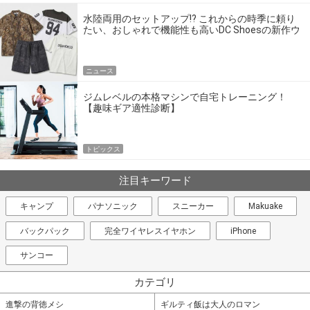
水陸両用のセットアップ!? これからの時季に頼り
たい、おしゃれで機能性も高いDC Shoesの新作ウ
エア
ニュース
ジムレベルの本格マシンで自宅トレーニング！
【趣味ギア適性診断】
トピックス
注目キーワード
キャンプ
パナソニック
スニーカー
Makuake
バックパック
完全ワイヤレスイヤホン
iPhone
サンコー
カテゴリ
進撃の背徳メシ
ギルティ飯は大人のロマン