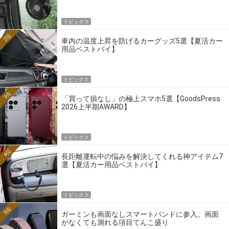
トピックス
2位
車内の温度上昇を防げるカーグッズ5選【夏活カー
用品ベストバイ】
トピックス
3位
「買って損なし」の極上スマホ5選【GoodsPress
2026上半期AWARD】
トピックス
4位
長距離運転中の悩みを解決してくれる神アイテム7
選【夏活カー用品ベストバイ】
トピックス
5位
ガーミンも画面なしスマートバンドに参入。画面
がなくても測れる項目てんこ盛り