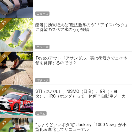
ニュース
6位
酷暑に効果絶大な“魔法瓶氷のう”「アイスパック」
に待望のスペア氷のうが登場
ニュース
7位
Tevaのアウトドアサンダル、実は街履きでこそ本
領を発揮するのでは？
体験レポ
8位
STI（スバル）、NISMO（日産）、GR（トヨ
タ）、HRC（ホンダ）って一体何？自動車メーカ
ーの4大ワークスブランドを探る
コラム
9位
“ちょうどいいポタ電” Jackery「1000 New」が小
型化＆進化してリニューアル