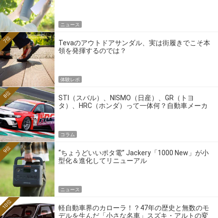
ニュース
7位
Tevaのアウトドアサンダル、実は街履きでこそ本
領を発揮するのでは？
体験レポ
8位
STI（スバル）、NISMO（日産）、GR（トヨ
タ）、HRC（ホンダ）って一体何？自動車メーカ
ーの4大ワークスブランドを探る
コラム
9位
“ちょうどいいポタ電” Jackery「1000 New」が小
型化＆進化してリニューアル
ニュース
10位
軽自動車界のカローラ！？47年の歴史と無数のモ
デルを生んだ「小さな名車」スズキ・アルトの変