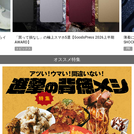
らイ
「買って損なし」の極上スマホ5選【GoodsPress 2026上半期
薄着に
AWARD】
SHO
トピックス
PR
オススメ特集