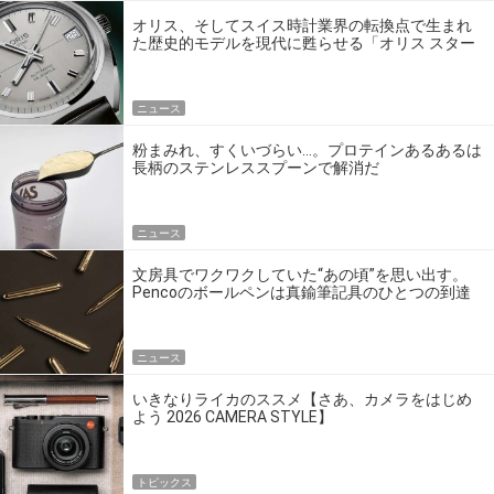
オリス、そしてスイス時計業界の転換点で生まれ
た歴史的モデルを現代に甦らせる「オリス スター
エディション」
ニュース
粉まみれ、すくいづらい…。プロテインあるあるは
長柄のステンレススプーンで解消だ
ニュース
文房具でワクワクしていた“あの頃”を思い出す。
Pencoのボールペンは真鍮筆記具のひとつの到達
点だ
ニュース
いきなりライカのススメ【さあ、カメラをはじめ
よう 2026 CAMERA STYLE】
トピックス