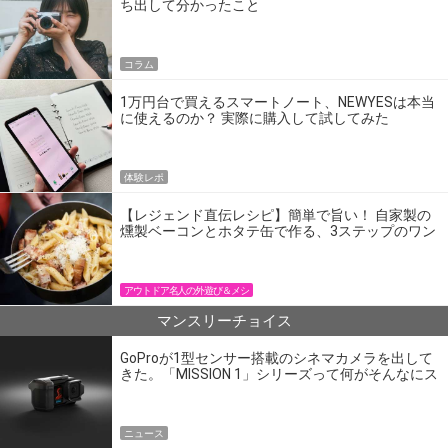
ち出して分かったこと
コラム
1万円台で買えるスマートノート、NEWYESは本当
に使えるのか？ 実際に購入して試してみた
体験レポ
【レジェンド直伝レシピ】簡単で旨い！ 自家製の
燻製ベーコンとホタテ缶で作る、3ステップのワン
パン飯
アウトドア名人の外遊び＆メシ
マンスリーチョイス
GoProが1型センサー搭載のシネマカメラを出して
きた。「MISSION 1」シリーズって何がそんなにス
ゴいの？
ニュース