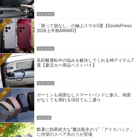
トピックス
3位
「買って損なし」の極上スマホ5選【GoodsPress
2026上半期AWARD】
トピックス
4位
長距離運転中の悩みを解決してくれる神アイテム7
選【夏活カー用品ベストバイ】
トピックス
5位
ガーミンも画面なしスマートバンドに参入。画面
がなくても測れる項目てんこ盛り
ニュース
6位
酷暑に効果絶大な“魔法瓶氷のう”「アイスパック」
に待望のスペア氷のうが登場