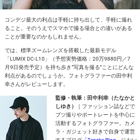
コンデジ最大の利点は手軽に持ち出して、手軽に撮れ
ること。そのうえでスマホで撮る場合との違いがある
ことが重要なのかもしれません。
では、標準ズームレンズを搭載した最新モデル
「LUMIX DC-L10」（予想実勢価格：20万9880円／7
月9日発売予定）を持ち歩き“写真を撮る”ことにどんな
利点があるのでしょうか。フォトグラファーの田中利
幸さんがレビューします。
監修・執筆：田中利幸（たなかと
しゆき）
｜ファッション誌などで
ブツ撮りやポートレートを中心に
活動するフォトグラファー。カメ
ラ・ガジェット好きで自身で運営
するブログ
「Tanaka Blog」
におい