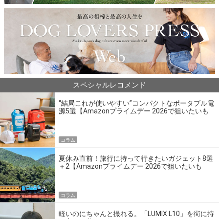
スペシャルレコメンド
“結局これが使いやすい”コンパクトなポータブル電
源5選【Amazonプライムデー 2026で狙いたいも
の】
コラム
夏休み直前！旅行に持って行きたいガジェット8選
＋2【Amazonプライムデー 2026で狙いたいも
の】
コラム
軽いのにちゃんと撮れる。「LUMIX L10」を街に持