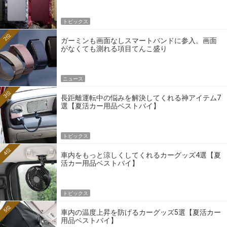
トピックス
2位
ガーミンも画面なしスマートバンドに参入。画面
がなくても測れる項目てんこ盛り
ニュース
3位
長距離運転中の悩みを解決してくれる神アイテム7
選【夏活カー用品ベストバイ】
トピックス
4位
車内をもっと涼しくしてくれるカーグッズ4選【夏
活カー用品ベストバイ】
トピックス
5位
車内の温度上昇を防げるカーグッズ5選【夏活カー
用品ベストバイ】