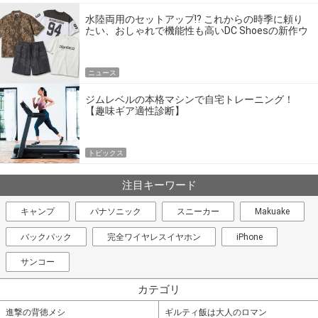
水陸両用のセットアップ!? これからの時季に頼り
たい、おしゃれで機能性も高いDC Shoesの新作ウ
エア
ニュース
ジムレベルの本格マシンで自宅トレーニング！
【趣味ギア適性診断】
トピックス
注目キーワード
キャンプ
パナソニック
スニーカー
Makuake
バックパック
完全ワイヤレスイヤホン
iPhone
サンコー
カテゴリ
進撃の背徳メシ
ギルティ飯は大人のロマン