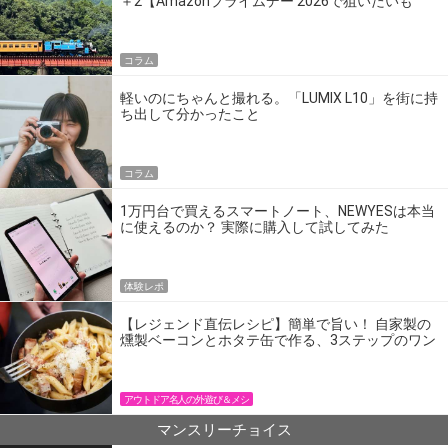
＋2【Amazonプライムデー 2026で狙いたいも
の】
コラム
軽いのにちゃんと撮れる。「LUMIX L10」を街に持
ち出して分かったこと
コラム
1万円台で買えるスマートノート、NEWYESは本当
に使えるのか？ 実際に購入して試してみた
体験レポ
【レジェンド直伝レシピ】簡単で旨い！ 自家製の
燻製ベーコンとホタテ缶で作る、3ステップのワン
パン飯
アウトドア名人の外遊び＆メシ
マンスリーチョイス