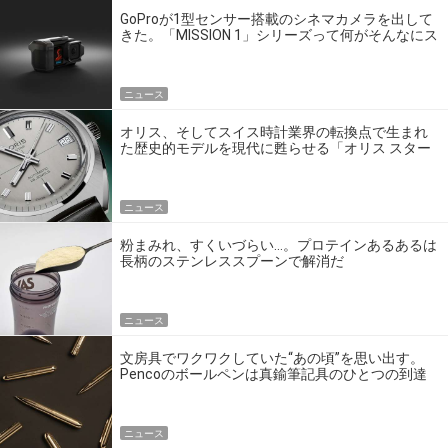
GoProが1型センサー搭載のシネマカメラを出して
きた。「MISSION 1」シリーズって何がそんなにス
ゴいの？
ニュース
オリス、そしてスイス時計業界の転換点で生まれ
た歴史的モデルを現代に甦らせる「オリス スター
エディション」
ニュース
粉まみれ、すくいづらい…。プロテインあるあるは
長柄のステンレススプーンで解消だ
ニュース
文房具でワクワクしていた“あの頃”を思い出す。
Pencoのボールペンは真鍮筆記具のひとつの到達
点だ
ニュース