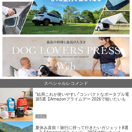
スペシャルレコメンド
“結局これが使いやすい”コンパクトなポータブル電
源5選【Amazonプライムデー 2026で狙いたいも
の】
コラム
夏休み直前！旅行に持って行きたいガジェット8選