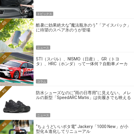
トピックス
6位
酷暑に効果絶大な“魔法瓶氷のう”「アイスパック」
に待望のスペア氷のうが登場
ニュース
7位
STI（スバル）、NISMO（日産）、GR（トヨ
タ）、HRC（ホンダ）って一体何？自動車メーカ
ーの4大ワークスブランドを探る
コラム
8位
防水シューズなのに“雨の日専用”に見えない。メレ
ルの新型「SpeedARC Matis」は街履きでも映える
ニュース
9位
“ちょうどいいポタ電” Jackery「1000 New」が小
型化＆進化してリニューアル