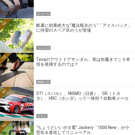
ニュース
6位
酷暑に効果絶大な“魔法瓶氷のう”「アイスパック」
に待望のスペア氷のうが登場
ニュース
7位
Tevaのアウトドアサンダル、実は街履きでこそ本
領を発揮するのでは？
体験レポ
8位
STI（スバル）、NISMO（日産）、GR（トヨ
タ）、HRC（ホンダ）って一体何？自動車メーカ
ーの4大ワークスブランドを探る
コラム
9位
“ちょうどいいポタ電” Jackery「1000 New」が小
型化＆進化してリニューアル