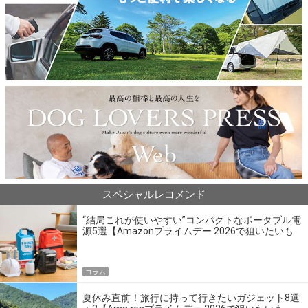
スペシャルレコメンド
“結局これが使いやすい”コンパクトなポータブル電
源5選【Amazonプライムデー 2026で狙いたいも
の】
コラム
夏休み直前！旅行に持って行きたいガジェット8選