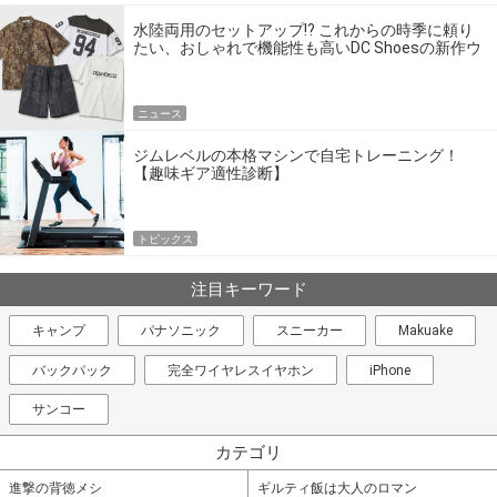
水陸両用のセットアップ!? これからの時季に頼り
たい、おしゃれで機能性も高いDC Shoesの新作ウ
エア
ニュース
ジムレベルの本格マシンで自宅トレーニング！
【趣味ギア適性診断】
トピックス
注目キーワード
キャンプ
パナソニック
スニーカー
Makuake
バックパック
完全ワイヤレスイヤホン
iPhone
サンコー
カテゴリ
進撃の背徳メシ
ギルティ飯は大人のロマン