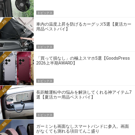
トピックス
2位
車内の温度上昇を防げるカーグッズ5選【夏活カー
用品ベストバイ】
トピックス
3位
「買って損なし」の極上スマホ5選【GoodsPress
2026上半期AWARD】
トピックス
4位
長距離運転中の悩みを解決してくれる神アイテム7
選【夏活カー用品ベストバイ】
トピックス
5位
ガーミンも画面なしスマートバンドに参入。画面
がなくても測れる項目てんこ盛り