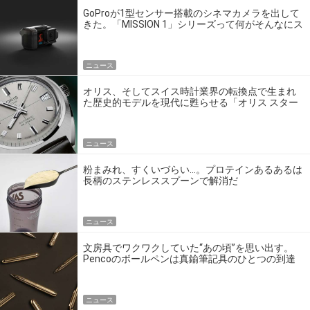
GoProが1型センサー搭載のシネマカメラを出して
きた。「MISSION 1」シリーズって何がそんなにス
ゴいの？
ニュース
オリス、そしてスイス時計業界の転換点で生まれ
た歴史的モデルを現代に甦らせる「オリス スター
エディション」
ニュース
粉まみれ、すくいづらい…。プロテインあるあるは
長柄のステンレススプーンで解消だ
ニュース
文房具でワクワクしていた“あの頃”を思い出す。
Pencoのボールペンは真鍮筆記具のひとつの到達
点だ
ニュース