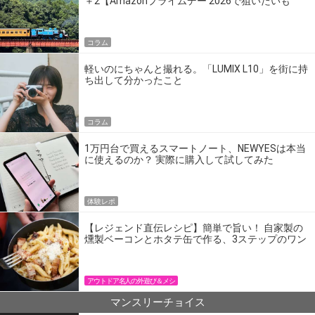
＋2【Amazonプライムデー 2026で狙いたいも
の】
コラム
軽いのにちゃんと撮れる。「LUMIX L10」を街に持
ち出して分かったこと
コラム
1万円台で買えるスマートノート、NEWYESは本当
に使えるのか？ 実際に購入して試してみた
体験レポ
【レジェンド直伝レシピ】簡単で旨い！ 自家製の
燻製ベーコンとホタテ缶で作る、3ステップのワン
パン飯
アウトドア名人の外遊び＆メシ
マンスリーチョイス