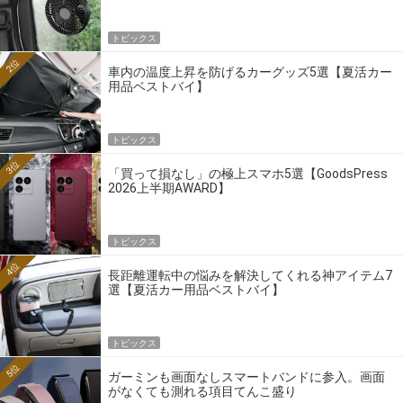
トピックス
2位
車内の温度上昇を防げるカーグッズ5選【夏活カー
用品ベストバイ】
トピックス
3位
「買って損なし」の極上スマホ5選【GoodsPress
2026上半期AWARD】
トピックス
4位
長距離運転中の悩みを解決してくれる神アイテム7
選【夏活カー用品ベストバイ】
トピックス
5位
ガーミンも画面なしスマートバンドに参入。画面
がなくても測れる項目てんこ盛り