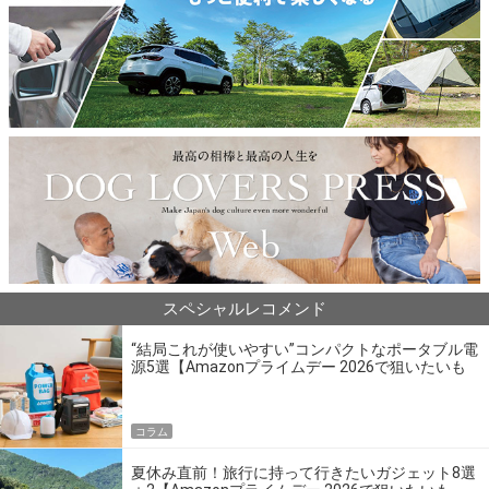
スペシャルレコメンド
“結局これが使いやすい”コンパクトなポータブル電
源5選【Amazonプライムデー 2026で狙いたいも
の】
コラム
夏休み直前！旅行に持って行きたいガジェット8選