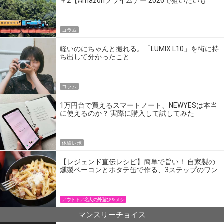
＋2【Amazonプライムデー 2026で狙いたいも
の】
コラム
軽いのにちゃんと撮れる。「LUMIX L10」を街に持
ち出して分かったこと
コラム
1万円台で買えるスマートノート、NEWYESは本当
に使えるのか？ 実際に購入して試してみた
体験レポ
【レジェンド直伝レシピ】簡単で旨い！ 自家製の
燻製ベーコンとホタテ缶で作る、3ステップのワン
パン飯
アウトドア名人の外遊び＆メシ
マンスリーチョイス