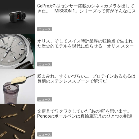
GoProが1型センサー搭載のシネマカメラを出して
きた。「MISSION 1」シリーズって何がそんなにス
ゴいの？
ニュース
オリス、そしてスイス時計業界の転換点で生まれ
た歴史的モデルを現代に甦らせる「オリス スター
エディション」
ニュース
粉まみれ、すくいづらい…。プロテインあるあるは
長柄のステンレススプーンで解消だ
ニュース
文房具でワクワクしていた“あの頃”を思い出す。
Pencoのボールペンは真鍮筆記具のひとつの到達
点だ
ニュース