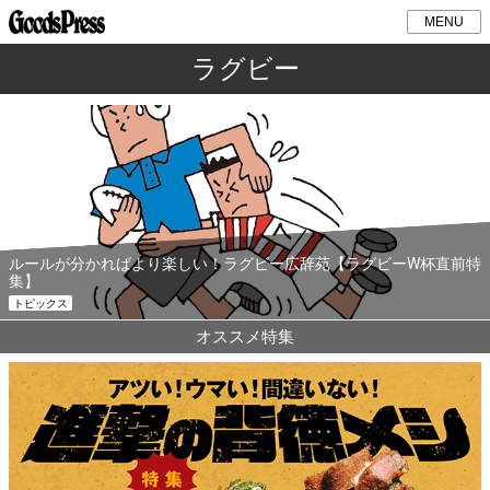
MENU
ラグビー
ルールが分かればより楽しい！ラグビー広辞苑【ラグビーW杯直前特
集】
トピックス
オススメ特集