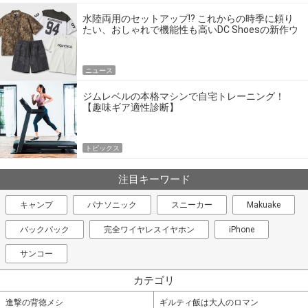
水陸両用のセットアップ!? これからの時季に頼り
たい、おしゃれで機能性も高いDC Shoesの新作ウ
エア
ニュース
ジムレベルの本格マシンで自宅トレーニング！
【趣味ギア適性診断】
トピックス
注目キーワード
キャンプ
パナソニック
スニーカー
Makuake
バックパック
完全ワイヤレスイヤホン
iPhone
サンコー
カテゴリ
進撃の背徳メシ
ギルティ飯は大人のロマン