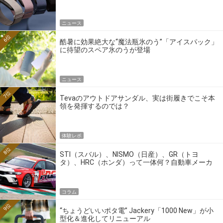
ニュース
6位
酷暑に効果絶大な“魔法瓶氷のう”「アイスパック」
に待望のスペア氷のうが登場
ニュース
7位
Tevaのアウトドアサンダル、実は街履きでこそ本
領を発揮するのでは？
体験レポ
8位
STI（スバル）、NISMO（日産）、GR（トヨ
タ）、HRC（ホンダ）って一体何？自動車メーカ
ーの4大ワークスブランドを探る
コラム
9位
“ちょうどいいポタ電” Jackery「1000 New」が小
型化＆進化してリニューアル