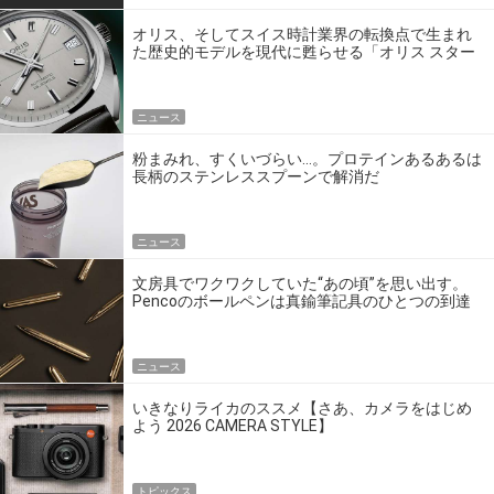
オリス、そしてスイス時計業界の転換点で生まれ
た歴史的モデルを現代に甦らせる「オリス スター
エディション」
ニュース
粉まみれ、すくいづらい…。プロテインあるあるは
長柄のステンレススプーンで解消だ
ニュース
文房具でワクワクしていた“あの頃”を思い出す。
Pencoのボールペンは真鍮筆記具のひとつの到達
点だ
ニュース
いきなりライカのススメ【さあ、カメラをはじめ
よう 2026 CAMERA STYLE】
トピックス