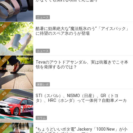
ニュース
7位
酷暑に効果絶大な“魔法瓶氷のう”「アイスパック」
に待望のスペア氷のうが登場
ニュース
8位
Tevaのアウトドアサンダル、実は街履きでこそ本
領を発揮するのでは？
体験レポ
9位
STI（スバル）、NISMO（日産）、GR（トヨ
タ）、HRC（ホンダ）って一体何？自動車メーカ
ーの4大ワークスブランドを探る
コラム
10位
“ちょうどいいポタ電” Jackery「1000 New」が小