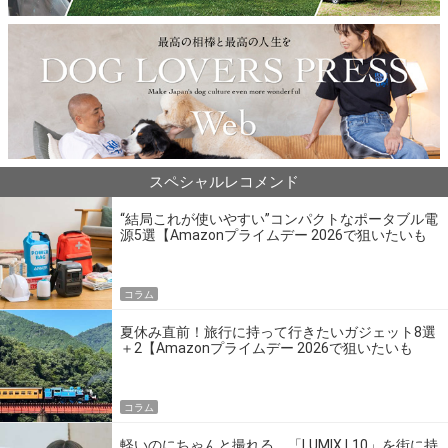
スペシャルレコメンド
“結局これが使いやすい”コンパクトなポータブル電
源5選【Amazonプライムデー 2026で狙いたいも
の】
コラム
夏休み直前！旅行に持って行きたいガジェット8選
＋2【Amazonプライムデー 2026で狙いたいも
の】
コラム
軽いのにちゃんと撮れる。「LUMIX L10」を街に持