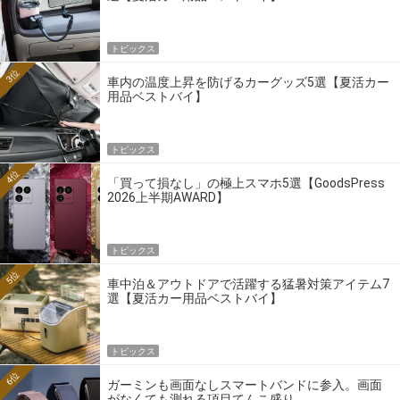
トピックス
3位
車内の温度上昇を防げるカーグッズ5選【夏活カー
用品ベストバイ】
トピックス
4位
「買って損なし」の極上スマホ5選【GoodsPress
2026上半期AWARD】
トピックス
5位
車中泊＆アウトドアで活躍する猛暑対策アイテム7
選【夏活カー用品ベストバイ】
トピックス
6位
ガーミンも画面なしスマートバンドに参入。画面
がなくても測れる項目てんこ盛り