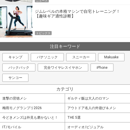
ニュース
ジムレベルの本格マシンで自宅トレーニング！
【趣味ギア適性診断】
トピックス
注目キーワード
キャンプ
パナソニック
スニーカー
Makuake
バックパック
完全ワイヤレスイヤホン
iPhone
サンコー
カテゴリ
進撃の背徳メシ
ギルティ飯は大人のロマン
梅雨モノグランプリ2026
アウトドア名人の外遊び＆メシ
今どきメンズは外見も磨かないと！
THE 5選
IT/モバイル
オーディオ/ビジュアル