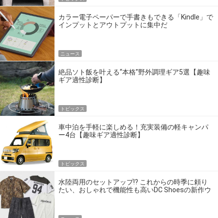
カラー電子ペーパーで手書きもできる「Kindle」で
インプットとアウトプットに集中だ
ニュース
絶品ソト飯を叶える“本格”野外調理ギア5選【趣味
ギア適性診断】
トピックス
車中泊を手軽に楽しめる！充実装備の軽キャンパ
ー4台【趣味ギア適性診断】
トピックス
水陸両用のセットアップ!? これからの時季に頼り
たい、おしゃれで機能性も高いDC Shoesの新作ウ
エア