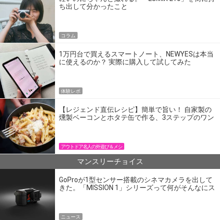
ち出して分かったこと
コラム
1万円台で買えるスマートノート、NEWYESは本当
に使えるのか？ 実際に購入して試してみた
体験レポ
【レジェンド直伝レシピ】簡単で旨い！ 自家製の
燻製ベーコンとホタテ缶で作る、3ステップのワン
パン飯
アウトドア名人の外遊び＆メシ
マンスリーチョイス
GoProが1型センサー搭載のシネマカメラを出して
きた。「MISSION 1」シリーズって何がそんなにス
ゴいの？
ニュース