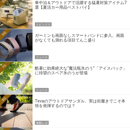
5位
車中泊＆アウトドアで活躍する猛暑対策アイテム7
選【夏活カー用品ベストバイ】
トピックス
6位
ガーミンも画面なしスマートバンドに参入。画面
がなくても測れる項目てんこ盛り
ニュース
7位
酷暑に効果絶大な“魔法瓶氷のう”「アイスパック」
に待望のスペア氷のうが登場
ニュース
8位
Tevaのアウトドアサンダル、実は街履きでこそ本
領を発揮するのでは？
体験レポ