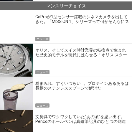
マンスリーチョイス
GoProが1型センサー搭載のシネマカメラを出して
きた。「MISSION 1」シリーズって何がそんなにス
ゴいの？
ニュース
オリス、そしてスイス時計業界の転換点で生まれ
た歴史的モデルを現代に甦らせる「オリス スター
エディション」
ニュース
粉まみれ、すくいづらい…。プロテインあるあるは
長柄のステンレススプーンで解消だ
ニュース
文房具でワクワクしていた“あの頃”を思い出す。
Pencoのボールペンは真鍮筆記具のひとつの到達
点だ