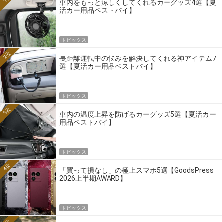
車内をもっと涼しくしてくれるカーグッズ4選【夏
活カー用品ベストバイ】
トピックス
2位
長距離運転中の悩みを解決してくれる神アイテム7
選【夏活カー用品ベストバイ】
トピックス
3位
車内の温度上昇を防げるカーグッズ5選【夏活カー
用品ベストバイ】
トピックス
4位
「買って損なし」の極上スマホ5選【GoodsPress
2026上半期AWARD】
トピックス