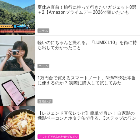
夏休み直前！旅行に持って行きたいガジェット8選
＋2【Amazonプライムデー 2026で狙いたいも
の】
コラム
軽いのにちゃんと撮れる。「LUMIX L10」を街に持
ち出して分かったこと
コラム
1万円台で買えるスマートノート、NEWYESは本当
に使えるのか？ 実際に購入して試してみた
体験レポ
【レジェンド直伝レシピ】簡単で旨い！ 自家製の
燻製ベーコンとホタテ缶で作る、3ステップのワン
パン飯
アウトドア名人の外遊び＆メシ