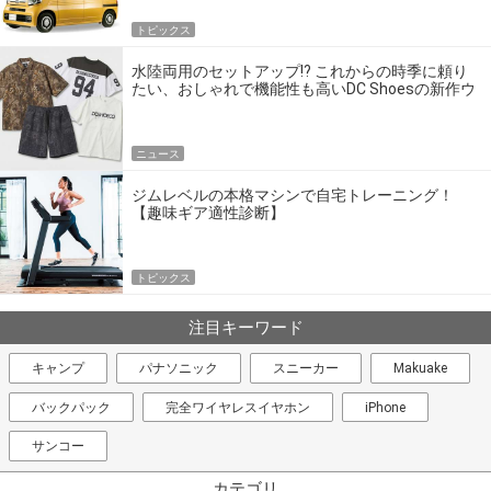
トピックス
水陸両用のセットアップ!? これからの時季に頼り
たい、おしゃれで機能性も高いDC Shoesの新作ウ
エア
ニュース
ジムレベルの本格マシンで自宅トレーニング！
【趣味ギア適性診断】
トピックス
注目キーワード
キャンプ
パナソニック
スニーカー
Makuake
バックパック
完全ワイヤレスイヤホン
iPhone
サンコー
カテゴリ