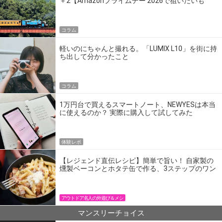
＋2【Amazonプライムデー 2026で狙いたいも
の】
コラム
軽いのにちゃんと撮れる。「LUMIX L10」を街に持
ち出して分かったこと
コラム
1万円台で買えるスマートノート、NEWYESは本当
に使えるのか？ 実際に購入して試してみた
体験レポ
【レジェンド直伝レシピ】簡単で旨い！ 自家製の
燻製ベーコンとホタテ缶で作る、3ステップのワン
パン飯
アウトドア名人の外遊び＆メシ
マンスリーチョイス