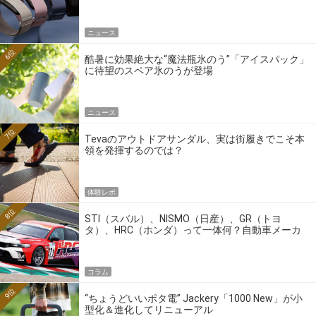
ニュース
6位
酷暑に効果絶大な“魔法瓶氷のう”「アイスパック」
に待望のスペア氷のうが登場
ニュース
7位
Tevaのアウトドアサンダル、実は街履きでこそ本
領を発揮するのでは？
体験レポ
8位
STI（スバル）、NISMO（日産）、GR（トヨ
タ）、HRC（ホンダ）って一体何？自動車メーカ
ーの4大ワークスブランドを探る
コラム
9位
“ちょうどいいポタ電” Jackery「1000 New」が小
型化＆進化してリニューアル