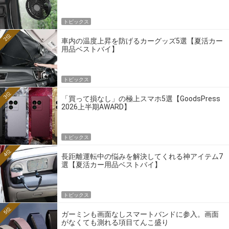
トピックス
2位
車内の温度上昇を防げるカーグッズ5選【夏活カー
用品ベストバイ】
トピックス
3位
「買って損なし」の極上スマホ5選【GoodsPress
2026上半期AWARD】
トピックス
4位
長距離運転中の悩みを解決してくれる神アイテム7
選【夏活カー用品ベストバイ】
トピックス
5位
ガーミンも画面なしスマートバンドに参入。画面
がなくても測れる項目てんこ盛り