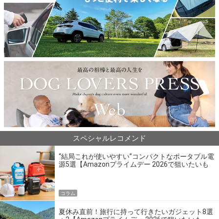
スペシャルレコメンド
“結局これが使いやすい”コンパクトなポータブル電
源5選【Amazonプライムデー 2026で狙いたいも
の】
コラム
夏休み直前！旅行に持って行きたいガジェット8選