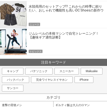
水陸両用のセットアップ!? これからの時季に頼り
たい、おしゃれで機能性も高いDC Shoesの新作ウ
エア
ニュース
ジムレベルの本格マシンで自宅トレーニング！
【趣味ギア適性診断】
トピックス
注目キーワード
キャンプ
パナソニック
スニーカー
Makuake
バックパック
完全ワイヤレスイヤホン
iPhone
サンコー
カテゴリ
進撃の背徳メシ
ギルティ飯は大人のロマン