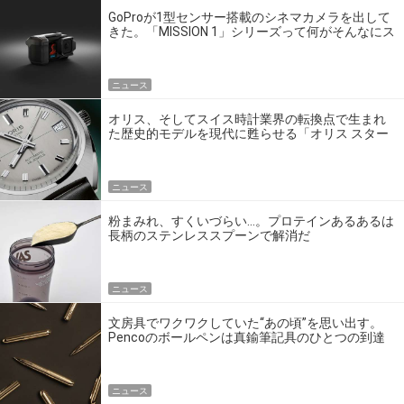
GoProが1型センサー搭載のシネマカメラを出して
きた。「MISSION 1」シリーズって何がそんなにス
ゴいの？
ニュース
オリス、そしてスイス時計業界の転換点で生まれ
た歴史的モデルを現代に甦らせる「オリス スター
エディション」
ニュース
粉まみれ、すくいづらい…。プロテインあるあるは
長柄のステンレススプーンで解消だ
ニュース
文房具でワクワクしていた“あの頃”を思い出す。
Pencoのボールペンは真鍮筆記具のひとつの到達
点だ
ニュース