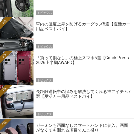
トピックス
2位
車内の温度上昇を防げるカーグッズ5選【夏活カー
用品ベストバイ】
トピックス
3位
「買って損なし」の極上スマホ5選【GoodsPress
2026上半期AWARD】
トピックス
4位
長距離運転中の悩みを解決してくれる神アイテム7
選【夏活カー用品ベストバイ】
トピックス
5位
ガーミンも画面なしスマートバンドに参入。画面
がなくても測れる項目てんこ盛り