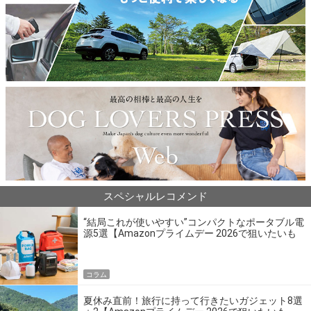
スペシャルレコメンド
“結局これが使いやすい”コンパクトなポータブル電
源5選【Amazonプライムデー 2026で狙いたいも
の】
コラム
夏休み直前！旅行に持って行きたいガジェット8選