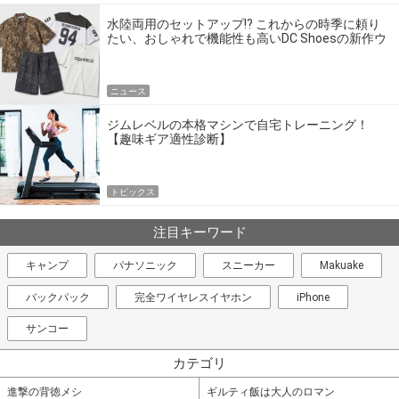
水陸両用のセットアップ!? これからの時季に頼り
たい、おしゃれで機能性も高いDC Shoesの新作ウ
エア
ニュース
ジムレベルの本格マシンで自宅トレーニング！
【趣味ギア適性診断】
トピックス
注目キーワード
キャンプ
パナソニック
スニーカー
Makuake
バックパック
完全ワイヤレスイヤホン
iPhone
サンコー
カテゴリ
進撃の背徳メシ
ギルティ飯は大人のロマン