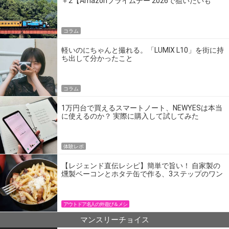
＋2【Amazonプライムデー 2026で狙いたいも
の】
コラム
軽いのにちゃんと撮れる。「LUMIX L10」を街に持
ち出して分かったこと
コラム
1万円台で買えるスマートノート、NEWYESは本当
に使えるのか？ 実際に購入して試してみた
体験レポ
【レジェンド直伝レシピ】簡単で旨い！ 自家製の
燻製ベーコンとホタテ缶で作る、3ステップのワン
パン飯
アウトドア名人の外遊び＆メシ
マンスリーチョイス