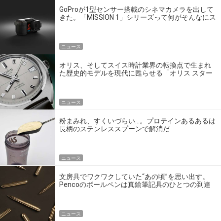
GoProが1型センサー搭載のシネマカメラを出して
きた。「MISSION 1」シリーズって何がそんなにス
ゴいの？
ニュース
オリス、そしてスイス時計業界の転換点で生まれ
た歴史的モデルを現代に甦らせる「オリス スター
エディション」
ニュース
粉まみれ、すくいづらい…。プロテインあるあるは
長柄のステンレススプーンで解消だ
ニュース
文房具でワクワクしていた“あの頃”を思い出す。
Pencoのボールペンは真鍮筆記具のひとつの到達
点だ
ニュース