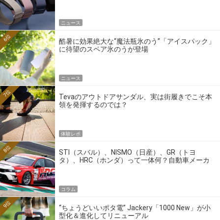
ニュース
6位
酷暑に効果絶大な“魔法瓶氷のう”「アイスパック」
に待望のスペア氷のうが登場
ニュース
7位
Tevaのアウトドアサンダル、実は街履きでこそ本
領を発揮するのでは？
体験レポ
8位
STI（スバル）、NISMO（日産）、GR（トヨ
タ）、HRC（ホンダ）って一体何？自動車メーカ
ーの4大ワークスブランドを探る
コラム
9位
“ちょうどいいポタ電” Jackery「1000 New」が小
型化＆進化してリニューアル