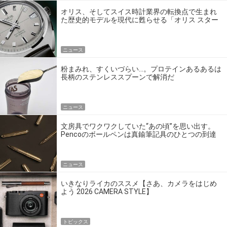
オリス、そしてスイス時計業界の転換点で生まれ
た歴史的モデルを現代に甦らせる「オリス スター
エディション」
ニュース
粉まみれ、すくいづらい…。プロテインあるあるは
長柄のステンレススプーンで解消だ
ニュース
文房具でワクワクしていた“あの頃”を思い出す。
Pencoのボールペンは真鍮筆記具のひとつの到達
点だ
ニュース
いきなりライカのススメ【さあ、カメラをはじめ
よう 2026 CAMERA STYLE】
トピックス