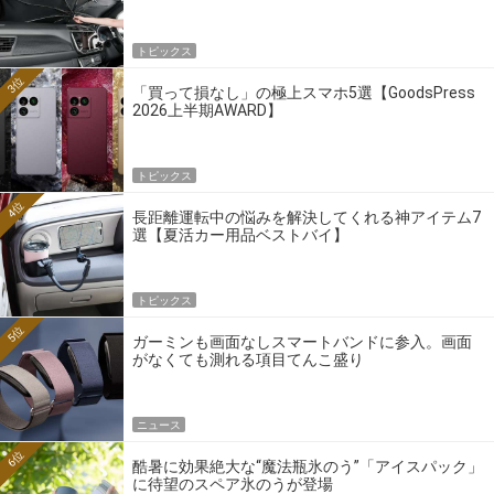
トピックス
3位
「買って損なし」の極上スマホ5選【GoodsPress
2026上半期AWARD】
トピックス
4位
長距離運転中の悩みを解決してくれる神アイテム7
選【夏活カー用品ベストバイ】
トピックス
5位
ガーミンも画面なしスマートバンドに参入。画面
がなくても測れる項目てんこ盛り
ニュース
6位
酷暑に効果絶大な“魔法瓶氷のう”「アイスパック」
に待望のスペア氷のうが登場