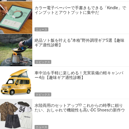
カラー電子ペーパーで手書きもできる「Kindle」で
インプットとアウトプットに集中だ
ニュース
絶品ソト飯を叶える“本格”野外調理ギア5選【趣味
ギア適性診断】
トピックス
車中泊を手軽に楽しめる！充実装備の軽キャンパ
ー4台【趣味ギア適性診断】
トピックス
水陸両用のセットアップ!? これからの時季に頼り
たい、おしゃれで機能性も高いDC Shoesの新作ウ
エア
ニュース