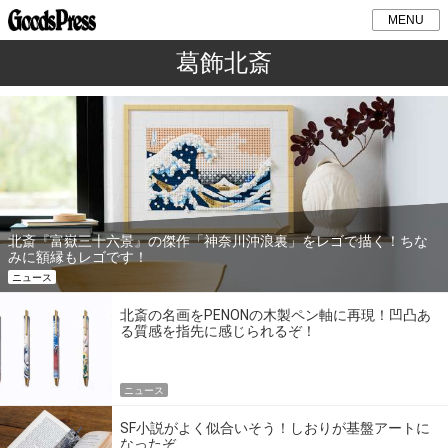
MENU
葛飾北斎
北斎『富嶽三十六景』の傑作「神奈川沖浪裏」をレゴで描く！ちな
みに額縁もレゴです！
ニュース
北斎の名画をPENONの木製ペン軸に再現！凹凸あ
る質感を指先に感じられるぞ！
ニュース
SF小説がよく似合いそう！しおりが基盤アートに
なったぞ