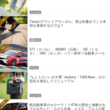
ニュース
7位
Tevaのアウトドアサンダル、実は街履きでこそ本
領を発揮するのでは？
体験レポ
8位
STI（スバル）、NISMO（日産）、GR（トヨ
タ）、HRC（ホンダ）って一体何？自動車メーカ
ーの4大ワークスブランドを探る
コラム
9位
“ちょうどいいポタ電” Jackery「1000 New」が小
型化＆進化してリニューアル
ニュース
10位
軽自動車界のカローラ！？47年の歴史と無数のモ
デルを生んだ「小さな名車」スズキ・アルトの変