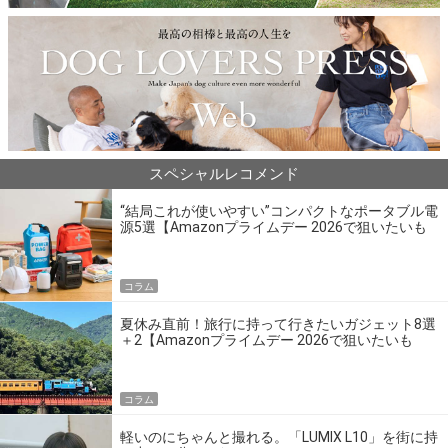
スペシャルレコメンド
“結局これが使いやすい”コンパクトなポータブル電
源5選【Amazonプライムデー 2026で狙いたいも
の】
コラム
夏休み直前！旅行に持って行きたいガジェット8選
＋2【Amazonプライムデー 2026で狙いたいも
の】
コラム
軽いのにちゃんと撮れる。「LUMIX L10」を街に持