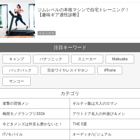
ジムレベルの本格マシンで自宅トレーニング！
【趣味ギア適性診断】
トピックス
注目キーワード
キャンプ
パナソニック
スニーカー
Makuake
バックパック
完全ワイヤレスイヤホン
iPhone
サンコー
カテゴリ
進撃の背徳メシ
ギルティ飯は大人のロマン
梅雨モノグランプリ2026
アウトドア名人の外遊び＆メシ
今どきメンズは外見も磨かないと！
THE 5選
IT/モバイル
オーディオ/ビジュアル