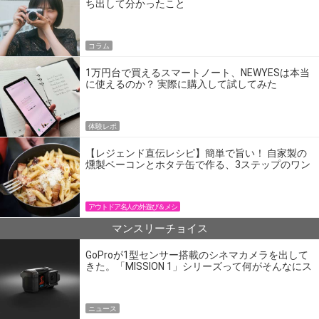
ち出して分かったこと
コラム
1万円台で買えるスマートノート、NEWYESは本当
に使えるのか？ 実際に購入して試してみた
体験レポ
【レジェンド直伝レシピ】簡単で旨い！ 自家製の
燻製ベーコンとホタテ缶で作る、3ステップのワン
パン飯
アウトドア名人の外遊び＆メシ
マンスリーチョイス
GoProが1型センサー搭載のシネマカメラを出して
きた。「MISSION 1」シリーズって何がそんなにス
ゴいの？
ニュース