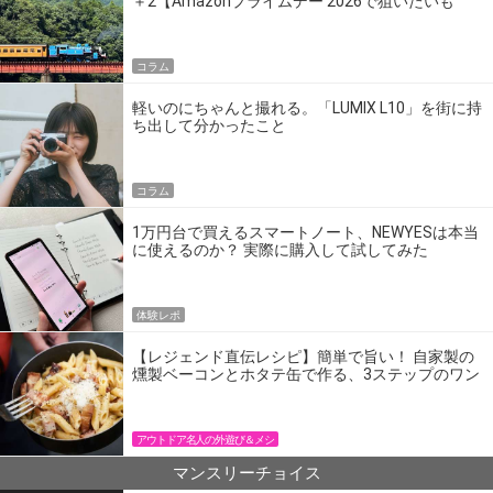
＋2【Amazonプライムデー 2026で狙いたいも
の】
コラム
軽いのにちゃんと撮れる。「LUMIX L10」を街に持
ち出して分かったこと
コラム
1万円台で買えるスマートノート、NEWYESは本当
に使えるのか？ 実際に購入して試してみた
体験レポ
【レジェンド直伝レシピ】簡単で旨い！ 自家製の
燻製ベーコンとホタテ缶で作る、3ステップのワン
パン飯
アウトドア名人の外遊び＆メシ
マンスリーチョイス