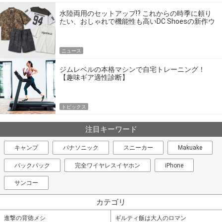
水陸両用のセットアップ!? これからの時季に頼り
たい、おしゃれで機能性も高いDC Shoesの新作ウ
エア
ニュース
ジムレベルの本格マシンで自宅トレーニング！
【趣味ギア適性診断】
トピックス
注目キーワード
キャンプ
パナソニック
スニーカー
Makuake
バックパック
完全ワイヤレスイヤホン
iPhone
サンコー
カテゴリ
進撃の背徳メシ
ギルティ飯は大人のロマン