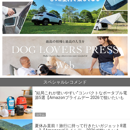
スペシャルレコメンド
“結局これが使いやすい”コンパクトなポータブル電
源5選【Amazonプライムデー 2026で狙いたいも
の】
コラム
夏休み直前！旅行に持って行きたいガジェット8選