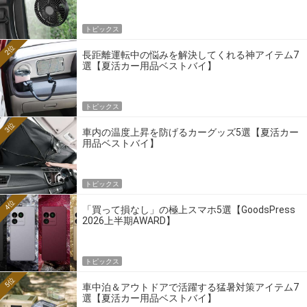
トピックス
2位
長距離運転中の悩みを解決してくれる神アイテム7
選【夏活カー用品ベストバイ】
トピックス
3位
車内の温度上昇を防げるカーグッズ5選【夏活カー
用品ベストバイ】
トピックス
4位
「買って損なし」の極上スマホ5選【GoodsPress
2026上半期AWARD】
トピックス
5位
車中泊＆アウトドアで活躍する猛暑対策アイテム7
選【夏活カー用品ベストバイ】