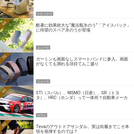
トピックス
6位
酷暑に効果絶大な“魔法瓶氷のう”「アイスパック」
に待望のスペア氷のうが登場
ニュース
7位
ガーミンも画面なしスマートバンドに参入。画面
がなくても測れる項目てんこ盛り
ニュース
8位
STI（スバル）、NISMO（日産）、GR（トヨ
タ）、HRC（ホンダ）って一体何？自動車メーカ
ーの4大ワークスブランドを探る
コラム
9位
Tevaのアウトドアサンダル、実は街履きでこそ本
領を発揮するのでは？