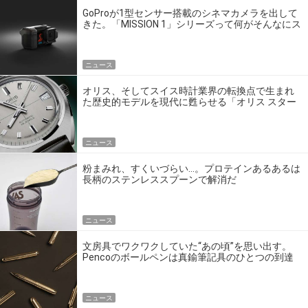
GoProが1型センサー搭載のシネマカメラを出して
きた。「MISSION 1」シリーズって何がそんなにス
ゴいの？
ニュース
オリス、そしてスイス時計業界の転換点で生まれ
た歴史的モデルを現代に甦らせる「オリス スター
エディション」
ニュース
粉まみれ、すくいづらい…。プロテインあるあるは
長柄のステンレススプーンで解消だ
ニュース
文房具でワクワクしていた“あの頃”を思い出す。
Pencoのボールペンは真鍮筆記具のひとつの到達
点だ
ニュース