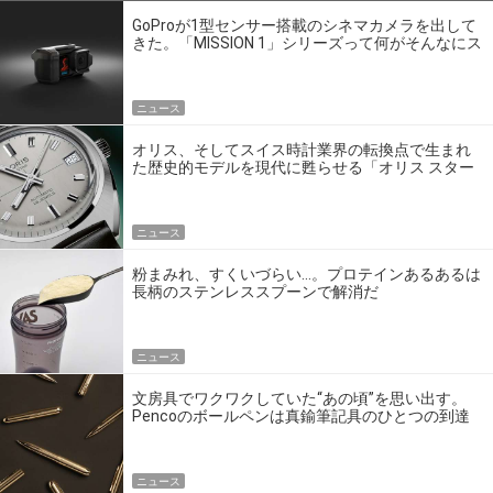
GoProが1型センサー搭載のシネマカメラを出して
きた。「MISSION 1」シリーズって何がそんなにス
ゴいの？
ニュース
オリス、そしてスイス時計業界の転換点で生まれ
た歴史的モデルを現代に甦らせる「オリス スター
エディション」
ニュース
粉まみれ、すくいづらい…。プロテインあるあるは
長柄のステンレススプーンで解消だ
ニュース
文房具でワクワクしていた“あの頃”を思い出す。
Pencoのボールペンは真鍮筆記具のひとつの到達
点だ
ニュース