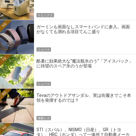
トピックス
6位
ガーミンも画面なしスマートバンドに参入。画面
がなくても測れる項目てんこ盛り
ニュース
7位
酷暑に効果絶大な“魔法瓶氷のう”「アイスパック」
に待望のスペア氷のうが登場
ニュース
8位
Tevaのアウトドアサンダル、実は街履きでこそ本
領を発揮するのでは？
体験レポ
9位
STI（スバル）、NISMO（日産）、GR（トヨ
タ）、HRC（ホンダ）って一体何？自動車メーカ