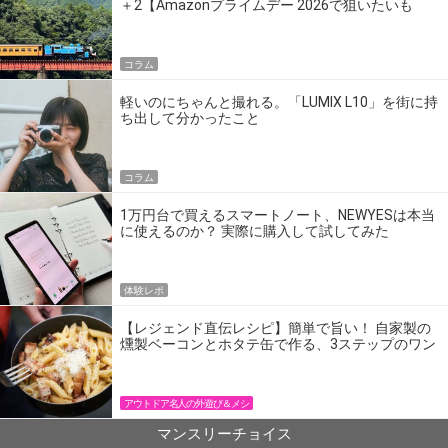
＋2【Amazonプライムデー 2026で狙いたいも
の】
コラム
軽いのにちゃんと撮れる。「LUMIX L10」を街に持
ち出して分かったこと
コラム
1万円台で買えるスマートノート、NEWYESは本当
に使えるのか？ 実際に購入して試してみた
体験レポ
【レジェンド直伝レシピ】簡単で旨い！ 自家製の
燻製ベーコンとホタテ缶で作る、3ステップのワン
パン飯
アウトドア名人の外遊び＆メシ
マンスリーチョイス