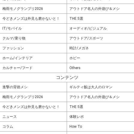
梅雨モノグランプリ2026
アウトドア名人の外遊び＆メシ
今どきメンズは外見も磨かないと！
THE 5選
IT/モバイル
オーディオ/ビジュアル
クルマ/乗り物
アウトドア/スポーツ
ファッション
時計/メガネ
ホーム/インテリア
ホビー
カルチャー/フード
Others
コンテンツ
進撃の背徳メシ
ギルティ飯は大人のロマン
梅雨モノグランプリ2026
アウトドア名人の外遊び＆メシ
今どきメンズは外見も磨かないと！
THE 5選
ニュース
体験レポ
コラム
How To