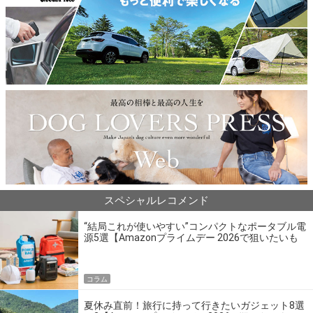
スペシャルレコメンド
“結局これが使いやすい”コンパクトなポータブル電
源5選【Amazonプライムデー 2026で狙いたいも
の】
コラム
夏休み直前！旅行に持って行きたいガジェット8選