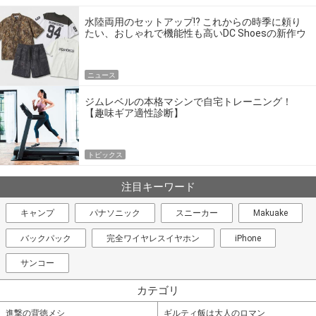
水陸両用のセットアップ!? これからの時季に頼り
たい、おしゃれで機能性も高いDC Shoesの新作ウ
エア
ニュース
ジムレベルの本格マシンで自宅トレーニング！
【趣味ギア適性診断】
トピックス
注目キーワード
キャンプ
パナソニック
スニーカー
Makuake
バックパック
完全ワイヤレスイヤホン
iPhone
サンコー
カテゴリ
進撃の背徳メシ
ギルティ飯は大人のロマン