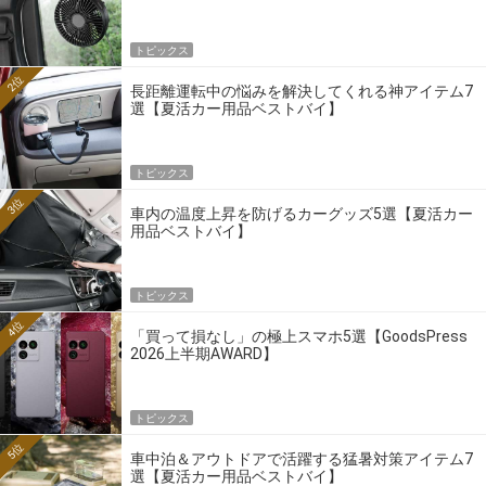
トピックス
2位
長距離運転中の悩みを解決してくれる神アイテム7
選【夏活カー用品ベストバイ】
トピックス
3位
車内の温度上昇を防げるカーグッズ5選【夏活カー
用品ベストバイ】
トピックス
4位
「買って損なし」の極上スマホ5選【GoodsPress
2026上半期AWARD】
トピックス
5位
車中泊＆アウトドアで活躍する猛暑対策アイテム7
選【夏活カー用品ベストバイ】