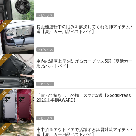
トピックス
2位
長距離運転中の悩みを解決してくれる神アイテム7
選【夏活カー用品ベストバイ】
トピックス
3位
車内の温度上昇を防げるカーグッズ5選【夏活カー
用品ベストバイ】
トピックス
4位
「買って損なし」の極上スマホ5選【GoodsPress
2026上半期AWARD】
トピックス
5位
車中泊＆アウトドアで活躍する猛暑対策アイテム7
選【夏活カー用品ベストバイ】