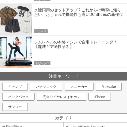
水陸両用のセットアップ!? これからの時季に頼り
たい、おしゃれで機能性も高いDC Shoesの新作ウ
エア
ニュース
ジムレベルの本格マシンで自宅トレーニング！
【趣味ギア適性診断】
トピックス
注目キーワード
キャンプ
パナソニック
スニーカー
Makuake
バックパック
完全ワイヤレスイヤホン
iPhone
サンコー
カテゴリ
進撃の背徳メシ
ギルティ飯は大人のロマン