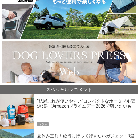
スペシャルレコメンド
“結局これが使いやすい”コンパクトなポータブル電
源5選【Amazonプライムデー 2026で狙いたいも
の】
コラム
夏休み直前！旅行に持って行きたいガジェット8選