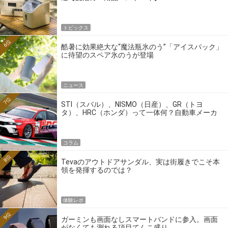
トピックス
6位
酷暑に効果絶大な“魔法瓶氷のう”「アイスパック」
に待望のスペア氷のうが登場
ニュース
7位
STI（スバル）、NISMO（日産）、GR（トヨ
タ）、HRC（ホンダ）って一体何？自動車メーカ
ーの4大ワークスブランドを探る
コラム
8位
Tevaのアウトドアサンダル、実は街履きでこそ本
領を発揮するのでは？
体験レポ
9位
ガーミンも画面なしスマートバンドに参入。画面
がなくても測れる項目てんこ盛り