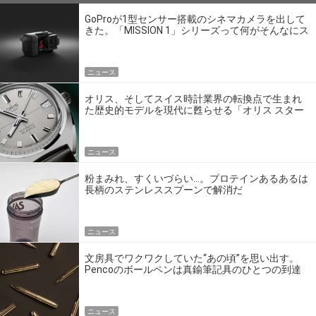
GoProが1型センサー搭載のシネマカメラを出して
きた。「MISSION 1」シリーズって何がそんなにス
ゴいの？
ニュース
オリス、そしてスイス時計業界の転換点で生まれ
た歴史的モデルを現代に甦らせる「オリス スター
エディション」
ニュース
粉まみれ、すくいづらい…。プロテインあるあるは
長柄のステンレススプーンで解消だ
ニュース
文房具でワクワクしていた“あの頃”を思い出す。
Pencoのボールペンは真鍮筆記具のひとつの到達
点だ
ニュース