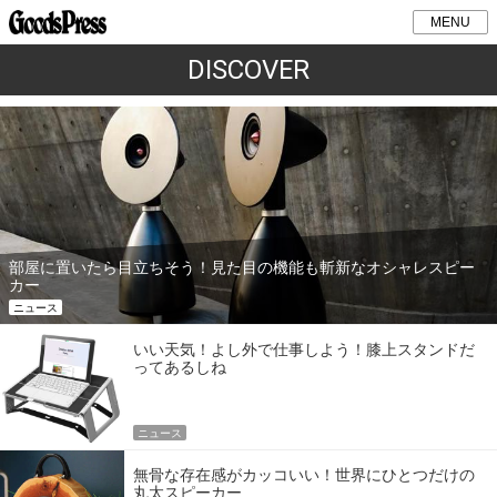
MENU
DISCOVER
部屋に置いたら目立ちそう！見た目の機能も斬新なオシャレスピー
カー
ニュース
いい天気！よし外で仕事しよう！膝上スタンドだ
ってあるしね
ニュース
無骨な存在感がカッコいい！世界にひとつだけの
丸太スピーカー