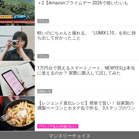
＋2【Amazonプライムデー 2026で狙いたいも
の】
コラム
軽いのにちゃんと撮れる。「LUMIX L10」を街に持
ち出して分かったこと
コラム
1万円台で買えるスマートノート、NEWYESは本当
に使えるのか？ 実際に購入して試してみた
体験レポ
【レジェンド直伝レシピ】簡単で旨い！ 自家製の
燻製ベーコンとホタテ缶で作る、3ステップのワン
パン飯
アウトドア名人の外遊び＆メシ
マンスリーチョイス