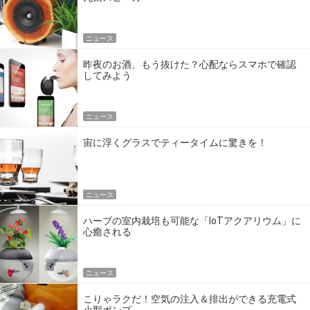
ニュース
昨夜のお酒、もう抜けた？心配ならスマホで確認
してみよう
ニュース
宙に浮くグラスでティータイムに驚きを！
ニュース
ハーブの室内栽培も可能な「IoTアクアリウム」に
心癒される
ニュース
こりゃラクだ！空気の注入＆排出ができる充電式