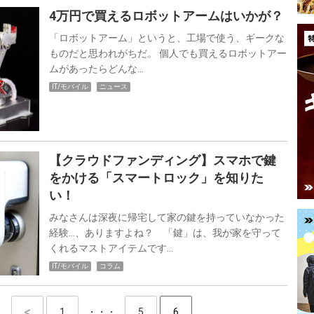
4万円で買えるロボットアームはいかが？
「ロボットアーム」というと、工場で使う、ギークな
ものだと思われがちだ。 個人でも買えるロボットアー
ムがあったらどんな…
IT/モバイル
ニュース
【クラウドファンディング】スマホで鍵
をかける「スマートロック」を知りた
い！
みなさんは深夜に帰宅して家の鍵を持っていなかった
経験…、ありますよね？ 「鍵」は、我が家を守って
くれるマストアイテムです…
IT/モバイル
コラム
page
1
・・・
page
5
page
6