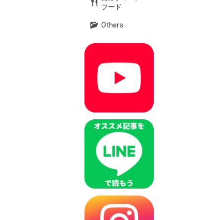
ー
フード
ジ
Others
ン
グ