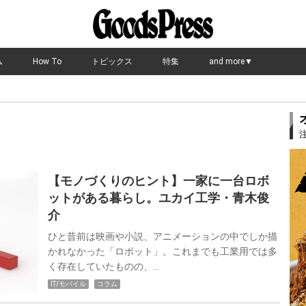
ム
How To
トピックス
特集
and more▼
【モノづくりのヒント】一家に一台ロボ
ットがある暮らし。ユカイ工学・青木俊
介
ひと昔前は映画や小説、アニメーションの中でしか描
かれなかった「ロボット」。これまでも工業用では多
く存在していたものの、…
IT/モバイル
コラム