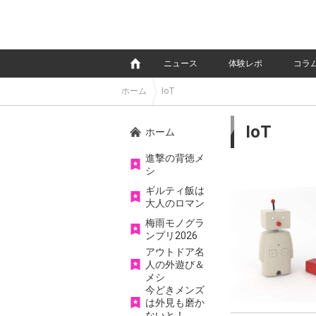
e
ニュース
体験レポ
コラ
ホーム
IoT
IoT
ホーム
進撃の背徳メ
シ
ギルティ飯は
大人のロマン
梅雨モノグラ
ンプリ2026
アウトドア名
人の外遊び＆
メシ
今どきメンズ
は外見も磨か
ないと！