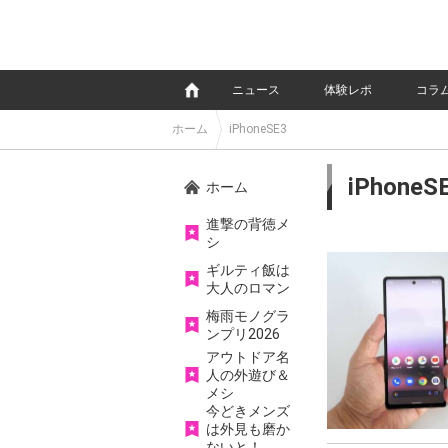
e
ニュース
体験レポ
コラ
ホーム
iPhoneSE3
iPhoneS
ホーム
進撃の背徳メ
シ
ギルティ飯は
大人のロマン
梅雨モノグラ
ンプリ2026
アウトドア名
人の外遊び＆
メシ
今どきメンズ
は外見も磨か
ないと！