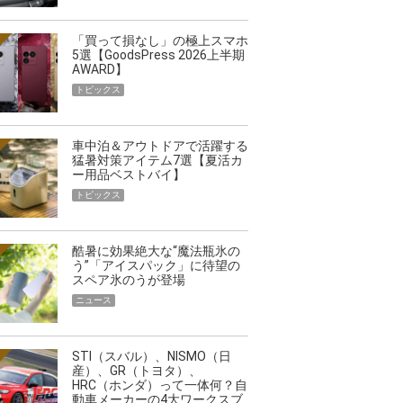
「買って損なし」の極上スマホ
5選【GoodsPress 2026上半期
AWARD】
トピックス
車中泊＆アウトドアで活躍する
猛暑対策アイテム7選【夏活カ
ー用品ベストバイ】
トピックス
酷暑に効果絶大な“魔法瓶氷の
う”「アイスパック」に待望の
スペア氷のうが登場
ニュース
STI（スバル）、NISMO（日
産）、GR（トヨタ）、
HRC（ホンダ）って一体何？自
動車メーカーの4大ワークスブ