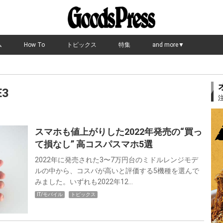
ム
How To
トピックス
特集
and more▼
E3
スマホも値上がりした2022年発売の“買っ
て損なし” 高コスパスマホ5選
2022年に発売された3〜7万円台のミドルレンジモデ
ルの中から、コスパが高いと評価する5機種を選んで
みました。いずれも2022年12…
IT/モバイル
トピックス