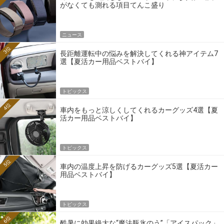
がなくても測れる項目てんこ盛り
ニュース
3位
長距離運転中の悩みを解決してくれる神アイテム7
選【夏活カー用品ベストバイ】
トピックス
4位
車内をもっと涼しくしてくれるカーグッズ4選【夏
活カー用品ベストバイ】
トピックス
5位
車内の温度上昇を防げるカーグッズ5選【夏活カー
用品ベストバイ】
トピックス
6位
酷暑に効果絶大な“魔法瓶氷のう”「アイスパック」