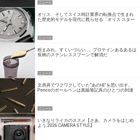
ニュース
オリス、そしてスイス時計業界の転換点で生まれ
た歴史的モデルを現代に甦らせる「オリス スター
エディション」
ニュース
粉まみれ、すくいづらい…。プロテインあるあるは
長柄のステンレススプーンで解消だ
ニュース
文房具でワクワクしていた“あの頃”を思い出す。
Pencoのボールペンは真鍮筆記具のひとつの到達
点だ
ニュース
いきなりライカのススメ【さあ、カメラをはじめ
よう 2026 CAMERA STYLE】