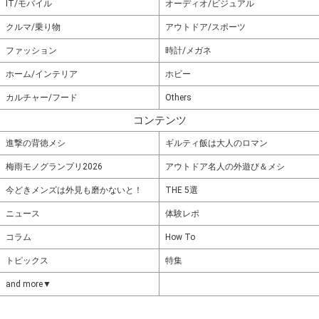
IT/モバイル
オーディオ/ビジュアル
クルマ/乗り物
アウトドア/スポーツ
ファッション
時計/メガネ
ホーム/インテリア
ホビー
カルチャー/フード
Others
コンテンツ
進撃の背徳メシ
ギルティ飯は大人のロマン
梅雨モノグランプリ2026
アウトドア名人の外遊び＆メシ
今どきメンズは外見も磨かないと！
THE 5選
ニュース
体験レポ
コラム
How To
トピックス
特集
and more▼