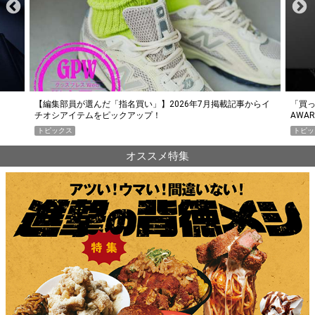
らイ
「買って損なし」の極上スマホ5選【GoodsPress 2026上半期
薄着に
AWARD】
SHO
トピックス
PR
オススメ特集