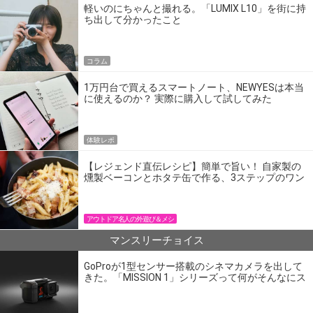
軽いのにちゃんと撮れる。「LUMIX L10」を街に持
ち出して分かったこと
コラム
1万円台で買えるスマートノート、NEWYESは本当
に使えるのか？ 実際に購入して試してみた
体験レポ
【レジェンド直伝レシピ】簡単で旨い！ 自家製の
燻製ベーコンとホタテ缶で作る、3ステップのワン
パン飯
アウトドア名人の外遊び＆メシ
マンスリーチョイス
GoProが1型センサー搭載のシネマカメラを出して
きた。「MISSION 1」シリーズって何がそんなにス
ゴいの？