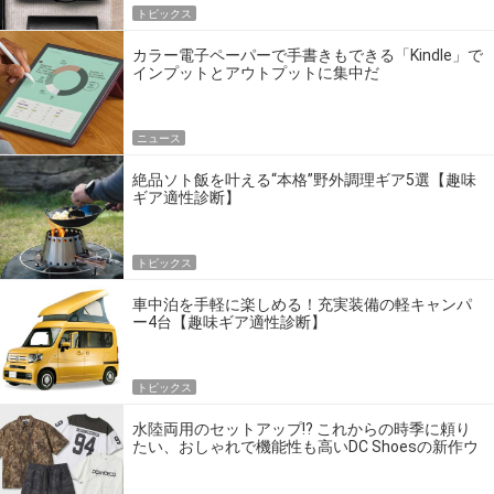
トピックス
カラー電子ペーパーで手書きもできる「Kindle」で
インプットとアウトプットに集中だ
ニュース
絶品ソト飯を叶える“本格”野外調理ギア5選【趣味
ギア適性診断】
トピックス
車中泊を手軽に楽しめる！充実装備の軽キャンパ
ー4台【趣味ギア適性診断】
トピックス
水陸両用のセットアップ!? これからの時季に頼り
たい、おしゃれで機能性も高いDC Shoesの新作ウ
エア