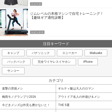
ニュース
ジムレベルの本格マシンで自宅トレーニング！
【趣味ギア適性診断】
トピックス
注目キーワード
キャンプ
パナソニック
スニーカー
Makuake
バックパック
完全ワイヤレスイヤホン
iPhone
サンコー
カテゴリ
進撃の背徳メシ
ギルティ飯は大人のロマン
梅雨モノグランプリ2026
アウトドア名人の外遊び＆メシ
今どきメンズは外見も磨かないと！
THE 5選