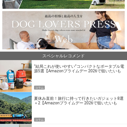
スペシャルレコメンド
“結局これが使いやすい”コンパクトなポータブル電
源5選【Amazonプライムデー 2026で狙いたいも
の】
コラム
夏休み直前！旅行に持って行きたいガジェット8選
＋2【Amazonプライムデー 2026で狙いたいも
の】
コラム