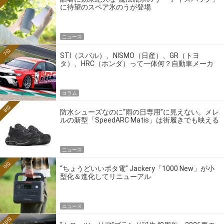
に待望のスペア氷のうが登場
ニュース
7位
STI（スバル）、NISMO（日産）、GR（トヨ
タ）、HRC（ホンダ）って一体何？自動車メーカ
ーの4大ワークスブランドを探る
コラム
8位
防水シューズなのに“雨の日専用”に見えない。メレ
ルの新型「SpeedARC Matis」は街履きでも映える
ニュース
9位
“ちょうどいいポタ電” Jackery「1000 New」が小
型化＆進化してリニューアル
ニュース
10位