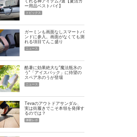
くれる神アイテム7選【夏活カ
ー用品ベストバイ】
トピックス
ガーミンも画面なしスマートバ
ンドに参入。画面がなくても測
れる項目てんこ盛り
ニュース
酷暑に効果絶大な“魔法瓶氷の
う”「アイスパック」に待望の
スペア氷のうが登場
ニュース
Tevaのアウトドアサンダル、
実は街履きでこそ本領を発揮す
るのでは？
体験レポ