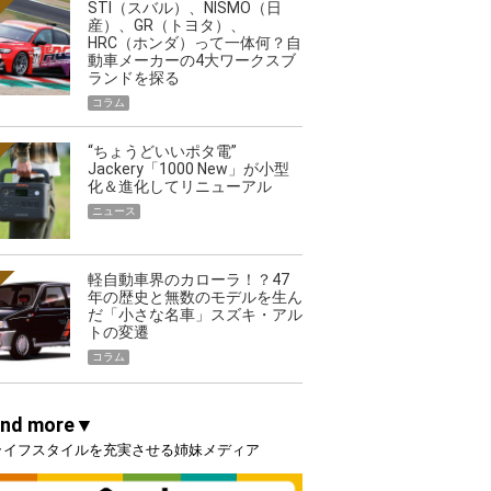
STI（スバル）、NISMO（日
産）、GR（トヨタ）、
HRC（ホンダ）って一体何？自
動車メーカーの4大ワークスブ
ランドを探る
コラム
“ちょうどいいポタ電”
Jackery「1000 New」が小型
化＆進化してリニューアル
ニュース
軽自動車界のカローラ！？47
年の歴史と無数のモデルを生ん
だ「小さな名車」スズキ・アル
トの変遷
コラム
and more▼
ライフスタイルを充実させる姉妹メディア