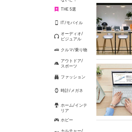
THE 5選
IT/モバイル
オーディオ/
ビジュアル
クルマ/乗り物
アウトドア/
スポーツ
ファッション
時計/メガネ
ホーム/インテ
リア
ホビー
カルチャー/