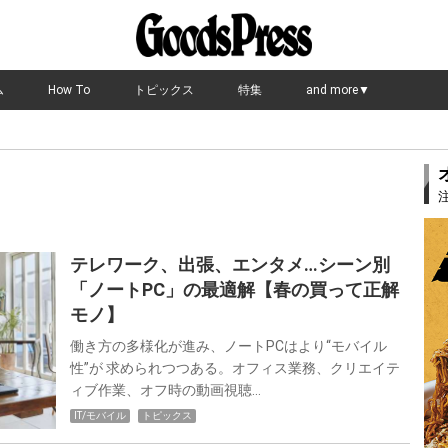
ム
How To
トピックス
特集
and more▼
テレワーク、出張、エンタメ…シーン別
「ノートPC」の最適解【春の買って正解
モノ】
働き方の多様化が進み、ノートPCはより“モバイル
性”が 求められつつある。オフィス業務、クリエイテ
ィブ作業、オフ時の動画視聴…
IT/モバイル
トピックス