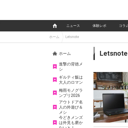
e
ニュース
体験レポ
コラ
ホーム
Letsnote
Letsnote
ホーム
進撃の背徳メ
シ
ギルティ飯は
大人のロマン
梅雨モノグラ
ンプリ2026
アウトドア名
人の外遊び＆
メシ
今どきメンズ
は外見も磨か
ないと！