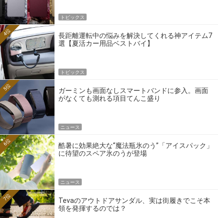
トピックス
4位
長距離運転中の悩みを解決してくれる神アイテム7
選【夏活カー用品ベストバイ】
トピックス
5位
ガーミンも画面なしスマートバンドに参入。画面
がなくても測れる項目てんこ盛り
ニュース
6位
酷暑に効果絶大な“魔法瓶氷のう”「アイスパック」
に待望のスペア氷のうが登場
ニュース
7位
Tevaのアウトドアサンダル、実は街履きでこそ本
領を発揮するのでは？