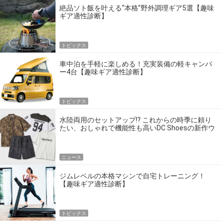
絶品ソト飯を叶える“本格”野外調理ギア5選【趣味
ギア適性診断】
トピックス
車中泊を手軽に楽しめる！充実装備の軽キャンパ
ー4台【趣味ギア適性診断】
トピックス
水陸両用のセットアップ!? これからの時季に頼り
たい、おしゃれで機能性も高いDC Shoesの新作ウ
エア
ニュース
ジムレベルの本格マシンで自宅トレーニング！
【趣味ギア適性診断】
トピックス