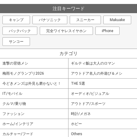
注目キーワード
キャンプ
パナソニック
スニーカー
Makuake
バックパック
完全ワイヤレスイヤホン
iPhone
サンコー
カテゴリ
進撃の背徳メシ
ギルティ飯は大人のロマン
梅雨モノグランプリ2026
アウトドア名人の外遊び＆メシ
今どきメンズは外見も磨かないと！
THE 5選
IT/モバイル
オーディオ/ビジュアル
クルマ/乗り物
アウトドア/スポーツ
ファッション
時計/メガネ
ホーム/インテリア
ホビー
カルチャー/フード
Others