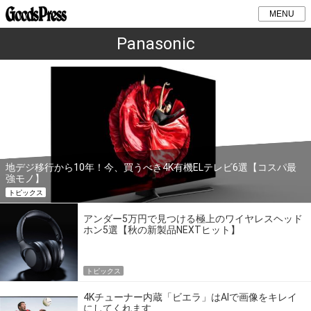
MENU
Panasonic
地デジ移行から10年！今、買うべき4K有機ELテレビ6選【コスパ最
強モノ】
トピックス
アンダー5万円で見つける極上のワイヤレスヘッド
ホン5選【秋の新製品NEXTヒット】
トピックス
4Kチューナー内蔵「ビエラ」はAIで画像をキレイ
にしてくれます