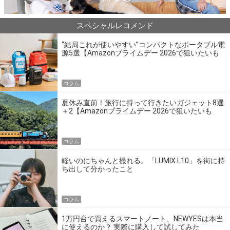
スペシャルレコメンド
“結局これが使いやすい”コンパクトなポータブル電
源5選【Amazonプライムデー 2026で狙いたいも
の】
コラム
夏休み直前！旅行に持って行きたいガジェット8選
＋2【Amazonプライムデー 2026で狙いたいも
の】
コラム
軽いのにちゃんと撮れる。「LUMIX L10」を街に持
ち出して分かったこと
コラム
1万円台で買えるスマートノート、NEWYESは本当
に使えるのか？ 実際に購入して試してみた