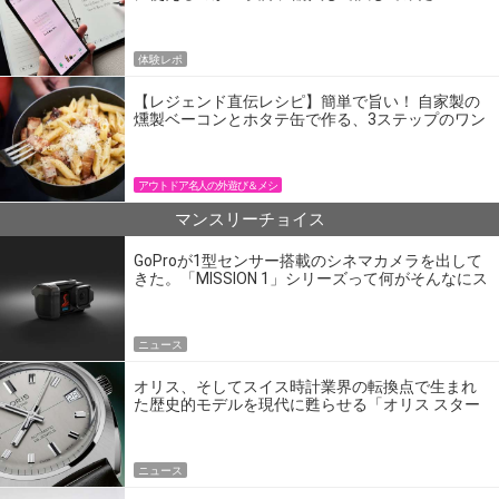
体験レポ
【レジェンド直伝レシピ】簡単で旨い！ 自家製の
燻製ベーコンとホタテ缶で作る、3ステップのワン
パン飯
アウトドア名人の外遊び＆メシ
マンスリーチョイス
GoProが1型センサー搭載のシネマカメラを出して
きた。「MISSION 1」シリーズって何がそんなにス
ゴいの？
ニュース
オリス、そしてスイス時計業界の転換点で生まれ
た歴史的モデルを現代に甦らせる「オリス スター
エディション」
ニュース