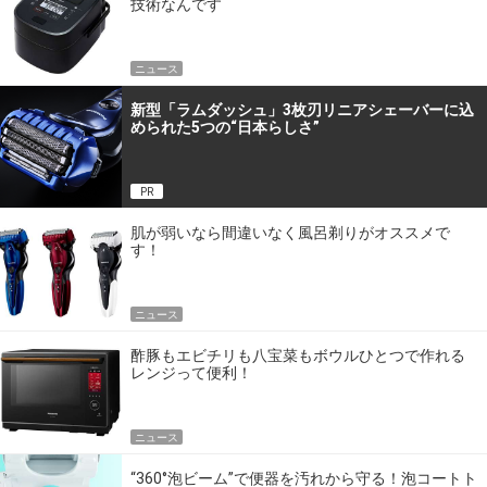
技術なんです
ニュース
新型「ラムダッシュ」3枚刃リニアシェーバーに込
められた5つの“日本らしさ”
PR
肌が弱いなら間違いなく風呂剃りがオススメで
す！
ニュース
酢豚もエビチリも八宝菜もボウルひとつで作れる
レンジって便利！
ニュース
“360°泡ビーム”で便器を汚れから守る！泡コートト