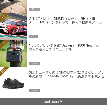
体験レポ
8位
STI（スバル）、NISMO（日産）、GR（トヨ
タ）、HRC（ホンダ）って一体何？自動車メーカ
ーの4大ワークスブランドを探る
コラム
9位
“ちょうどいいポタ電” Jackery「1000 New」が小
型化＆進化してリニューアル
ニュース
10位
防水シューズなのに“雨の日専用”に見えない。メレ
ルの新型「SpeedARC Matis」は街履きでも映える
ニュース
and more▼