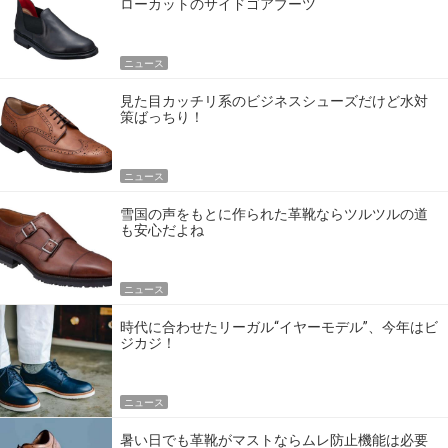
ローカットのサイドゴアブーツ
ニュース
見た目カッチリ系のビジネスシューズだけど水対
策ばっちり！
ニュース
雪国の声をもとに作られた革靴ならツルツルの道
も安心だよね
ニュース
時代に合わせたリーガル“イヤーモデル”、今年はビ
ジカジ！
ニュース
暑い日でも革靴がマストならムレ防止機能は必要