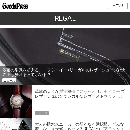
MENU
REGAL
冬靴の常識を超える。エフシーイー×リーガルのレザーシューズは氷
の上も歩けるってホント？
ニュース
革靴のような質実剛健さにうっとり。セイコー プ
レザージュのクラシカルなレザーストラップモデ
ル
ニュース
大人の防水スニーカーの新たなる選択肢。どんな
着こなし＆天候にもハマるREGALのゴアテックス