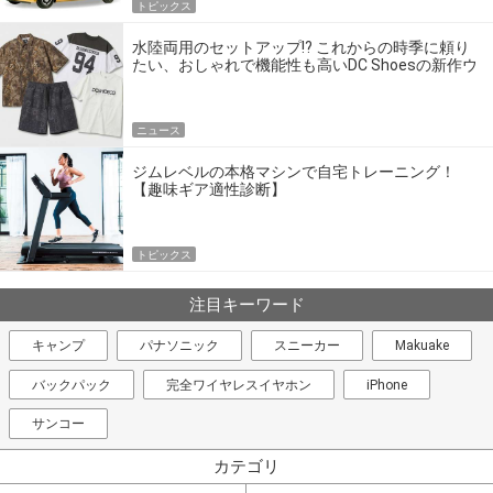
トピックス
水陸両用のセットアップ!? これからの時季に頼り
たい、おしゃれで機能性も高いDC Shoesの新作ウ
エア
ニュース
ジムレベルの本格マシンで自宅トレーニング！
【趣味ギア適性診断】
トピックス
注目キーワード
キャンプ
パナソニック
スニーカー
Makuake
バックパック
完全ワイヤレスイヤホン
iPhone
サンコー
カテゴリ