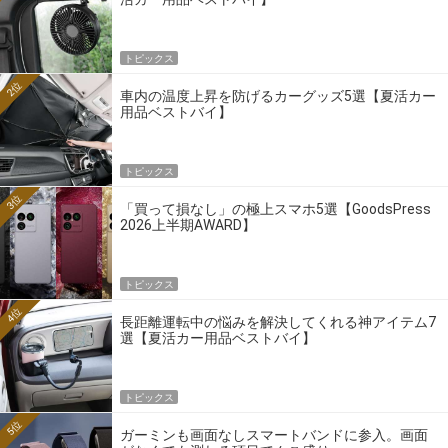
トピックス
2位
車内の温度上昇を防げるカーグッズ5選【夏活カー
用品ベストバイ】
トピックス
3位
「買って損なし」の極上スマホ5選【GoodsPress
2026上半期AWARD】
トピックス
4位
長距離運転中の悩みを解決してくれる神アイテム7
選【夏活カー用品ベストバイ】
トピックス
5位
ガーミンも画面なしスマートバンドに参入。画面