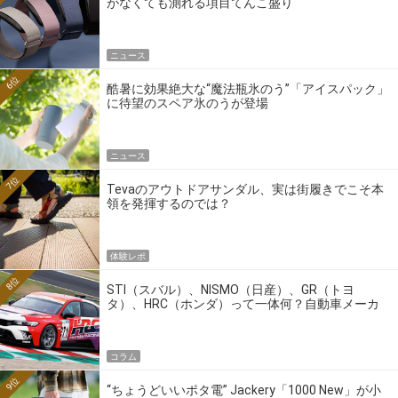
がなくても測れる項目てんこ盛り
ニュース
6位
酷暑に効果絶大な“魔法瓶氷のう”「アイスパック」
に待望のスペア氷のうが登場
ニュース
7位
Tevaのアウトドアサンダル、実は街履きでこそ本
領を発揮するのでは？
体験レポ
8位
STI（スバル）、NISMO（日産）、GR（トヨ
タ）、HRC（ホンダ）って一体何？自動車メーカ
ーの4大ワークスブランドを探る
コラム
9位
“ちょうどいいポタ電” Jackery「1000 New」が小