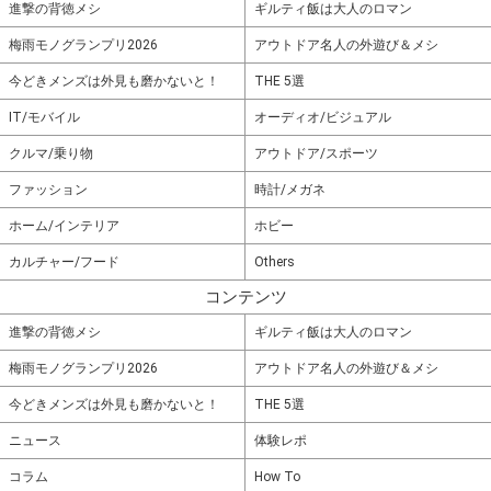
進撃の背徳メシ
ギルティ飯は大人のロマン
梅雨モノグランプリ2026
アウトドア名人の外遊び＆メシ
今どきメンズは外見も磨かないと！
THE 5選
IT/モバイル
オーディオ/ビジュアル
クルマ/乗り物
アウトドア/スポーツ
ファッション
時計/メガネ
ホーム/インテリア
ホビー
カルチャー/フード
Others
コンテンツ
進撃の背徳メシ
ギルティ飯は大人のロマン
梅雨モノグランプリ2026
アウトドア名人の外遊び＆メシ
今どきメンズは外見も磨かないと！
THE 5選
ニュース
体験レポ
コラム
How To