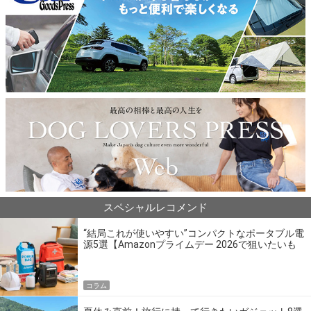
スペシャルレコメンド
“結局これが使いやすい”コンパクトなポータブル電
源5選【Amazonプライムデー 2026で狙いたいも
の】
コラム