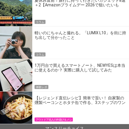
夏休み直前！旅行に持って行きたいガジェット8選
＋2【Amazonプライムデー 2026で狙いたいも
の】
コラム
軽いのにちゃんと撮れる。「LUMIX L10」を街に持
ち出して分かったこと
コラム
1万円台で買えるスマートノート、NEWYESは本当
に使えるのか？ 実際に購入して試してみた
体験レポ
【レジェンド直伝レシピ】簡単で旨い！ 自家製の
燻製ベーコンとホタテ缶で作る、3ステップのワン
パン飯
アウトドア名人の外遊び＆メシ
マンスリーチョイス