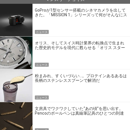
GoProが1型センサー搭載のシネマカメラを出して
きた。「MISSION 1」シリーズって何がそんなにス
ゴいの？
ニュース
オリス、そしてスイス時計業界の転換点で生まれ
た歴史的モデルを現代に甦らせる「オリス スター
エディション」
ニュース
粉まみれ、すくいづらい…。プロテインあるあるは
長柄のステンレススプーンで解消だ
ニュース
文房具でワクワクしていた“あの頃”を思い出す。
Pencoのボールペンは真鍮筆記具のひとつの到達
点だ