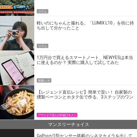
コラム
軽いのにちゃんと撮れる。「LUMIX L10」を街に持
ち出して分かったこと
コラム
1万円台で買えるスマートノート、NEWYESは本当
に使えるのか？ 実際に購入して試してみた
体験レポ
【レジェンド直伝レシピ】簡単で旨い！ 自家製の
燻製ベーコンとホタテ缶で作る、3ステップのワン
パン飯
アウトドア名人の外遊び＆メシ
マンスリーチョイス
GoProが1型センサー搭載のシネマカメラを出して