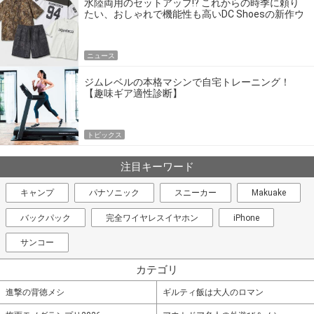
水陸両用のセットアップ!? これからの時季に頼り
たい、おしゃれで機能性も高いDC Shoesの新作ウ
エア
ニュース
ジムレベルの本格マシンで自宅トレーニング！
【趣味ギア適性診断】
トピックス
注目キーワード
キャンプ
パナソニック
スニーカー
Makuake
バックパック
完全ワイヤレスイヤホン
iPhone
サンコー
カテゴリ
進撃の背徳メシ
ギルティ飯は大人のロマン