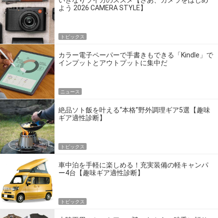
いきなりライカのススメ【さあ、カメラをはじめ
よう 2026 CAMERA STYLE】
トピックス
カラー電子ペーパーで手書きもできる「Kindle」で
インプットとアウトプットに集中だ
ニュース
絶品ソト飯を叶える“本格”野外調理ギア5選【趣味
ギア適性診断】
トピックス
車中泊を手軽に楽しめる！充実装備の軽キャンパ
ー4台【趣味ギア適性診断】
トピックス