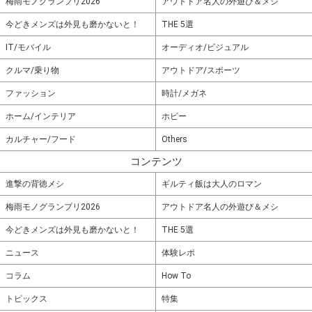
梅雨モノグランプリ2026
アウトドア名人の外遊び＆メシ
今どきメンズは外見も磨かないと！
THE 5選
IT/モバイル
オーディオ/ビジュアル
クルマ/乗り物
アウトドア/スポーツ
ファッション
時計/メガネ
ホーム/インテリア
ホビー
カルチャー/フード
Others
コンテンツ
進撃の背徳メシ
ギルティ飯は大人のロマン
梅雨モノグランプリ2026
アウトドア名人の外遊び＆メシ
今どきメンズは外見も磨かないと！
THE 5選
ニュース
体験レポ
コラム
How To
トピックス
特集