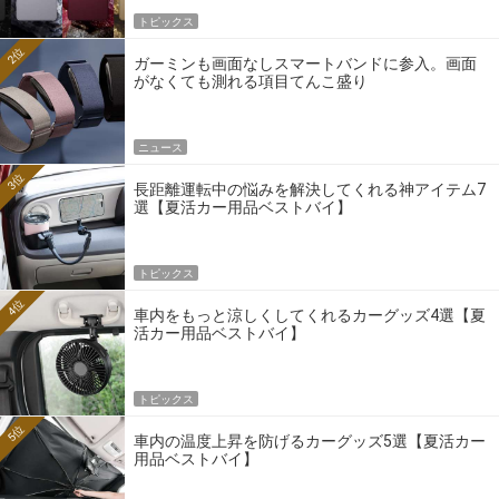
トピックス
2位
ガーミンも画面なしスマートバンドに参入。画面
がなくても測れる項目てんこ盛り
ニュース
3位
長距離運転中の悩みを解決してくれる神アイテム7
選【夏活カー用品ベストバイ】
トピックス
4位
車内をもっと涼しくしてくれるカーグッズ4選【夏
活カー用品ベストバイ】
トピックス
5位
車内の温度上昇を防げるカーグッズ5選【夏活カー
用品ベストバイ】