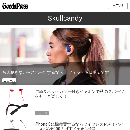
MENU
Skullcandy
音楽聴きながらスポーツするなら、 フィット感は重要です
ニュース
防滴＆ネックカラー付きイヤホンで秋のスポーツ
をもっと楽しく！
ニュース
iPhone 8に機種変するならワイヤレス化も！ハイ
コスパな5000円以下イヤホン4選