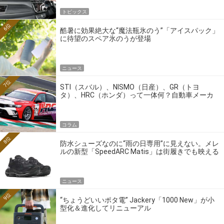
トピックス
6位
酷暑に効果絶大な“魔法瓶氷のう”「アイスパック」
に待望のスペア氷のうが登場
ニュース
7位
STI（スバル）、NISMO（日産）、GR（トヨ
タ）、HRC（ホンダ）って一体何？自動車メーカ
ーの4大ワークスブランドを探る
コラム
8位
防水シューズなのに“雨の日専用”に見えない。メレ
ルの新型「SpeedARC Matis」は街履きでも映える
ニュース
9位
“ちょうどいいポタ電” Jackery「1000 New」が小
型化＆進化してリニューアル