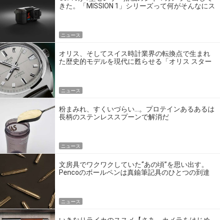
きた。「MISSION 1」シリーズって何がそんなにス
ゴいの？
ニュース
オリス、そしてスイス時計業界の転換点で生まれ
た歴史的モデルを現代に甦らせる「オリス スター
エディション」
ニュース
粉まみれ、すくいづらい…。プロテインあるあるは
長柄のステンレススプーンで解消だ
ニュース
文房具でワクワクしていた“あの頃”を思い出す。
Pencoのボールペンは真鍮筆記具のひとつの到達
点だ
ニュース