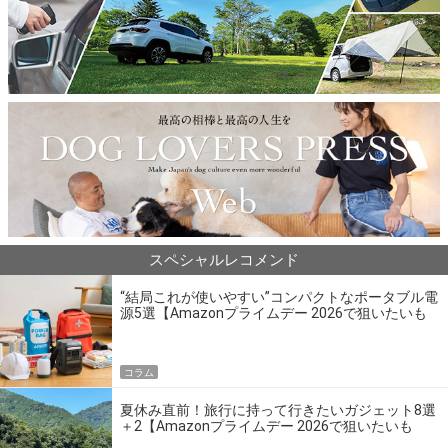
スペシャルレコメンド
“結局これが使いやすい”コンパクトなポータブル電
源5選【Amazonプライムデー 2026で狙いたいも
の】
コラム
夏休み直前！旅行に持って行きたいガジェット8選
＋2【Amazonプライムデー 2026で狙いたいも
の】