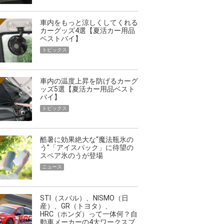
車内をもっと涼しくしてくれる
カーグッズ4選【夏活カー用品
ベストバイ】
トピックス
車内の温度上昇を防げるカーグ
ッズ5選【夏活カー用品ベスト
バイ】
トピックス
酷暑に効果絶大な“魔法瓶氷の
う”「アイスパック」に待望の
スペア氷のうが登場
ニュース
STI（スバル）、NISMO（日
産）、GR（トヨタ）、
HRC（ホンダ）って一体何？自
動車メーカーの4大ワークスブ