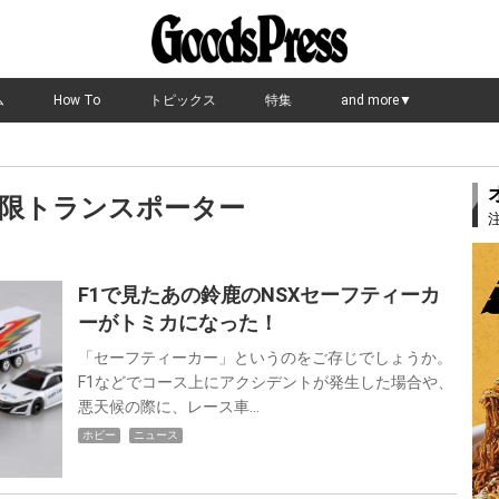
ム
How To
トピックス
特集
and more▼
 無限トランスポーター
F1で見たあの鈴鹿のNSXセーフティーカ
ーがトミカになった！
「セーフティーカー」というのをご存じでしょうか。
F1などでコース上にアクシデントが発生した場合や、
悪天候の際に、レース車…
ホビー
ニュース