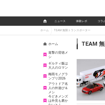
e
ニュース
体験レポ
コラ
ホーム
TEAM 無限トランスポーター
TEAM
ホーム
進撃の背徳メ
シ
ギルティ飯は
大人のロマン
梅雨モノグラ
ンプリ2026
アウトドア名
人の外遊び＆
メシ
今どきメンズ
は外見も磨か
ないと！