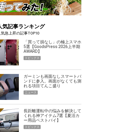
人気記事ランキング
人気急上昇の記事TOP10
「買って損なし」の極上スマホ
5選【GoodsPress 2026上半期
AWARD】
トピックス
ガーミンも画面なしスマートバ
ンドに参入。画面がなくても測
れる項目てんこ盛り
ニュース
長距離運転中の悩みを解決して
くれる神アイテム7選【夏活カ
ー用品ベストバイ】
トピックス