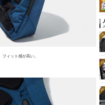
1位
。フィット感が高い。
2位
3位