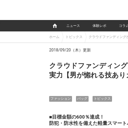
e
ニュース
体験レポ
コラ
ホーム
トピックス
クラウドファンディング
2018/09/20（木）更新
クラウドファンディング
実力【男が惚れる技あり
ファッション
バッグ
トピックス
■目標金額の600％達成！
防犯・防水性を備えた軽量スマート