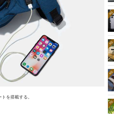
4位
5位
6位
ートを搭載する。
7位