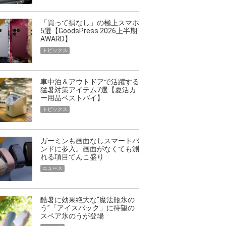
「買って損なし」の極上スマホ
5選【GoodsPress 2026上半期
AWARD】
トピックス
車中泊＆アウトドアで活躍する
猛暑対策アイテム7選【夏活カ
ー用品ベストバイ】
トピックス
ガーミンも画面なしスマートバ
ンドに参入。画面がなくても測
れる項目てんこ盛り
ニュース
酷暑に効果絶大な“魔法瓶氷の
う”「アイスパック」に待望の
スペア氷のうが登場