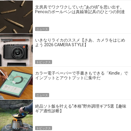
文房具でワクワクしていた“あの頃”を思い出す。
Pencoのボールペンは真鍮筆記具のひとつの到達
点だ
ニュース
いきなりライカのススメ【さあ、カメラをはじめ
よう 2026 CAMERA STYLE】
トピックス
カラー電子ペーパーで手書きもできる「Kindle」で
インプットとアウトプットに集中だ
ニュース
絶品ソト飯を叶える“本格”野外調理ギア5選【趣味
ギア適性診断】
トピックス