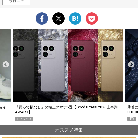
ブローバ
らイ
「買って損なし」の極上スマホ5選【GoodsPress 2026上半期
薄着に
AWARD】
SHO
トピックス
PR
オススメ特集