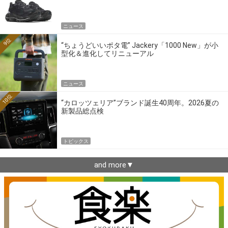
ニュース
9位
“ちょうどいいポタ電” Jackery「1000 New」が小
型化＆進化してリニューアル
ニュース
10位
“カロッツェリア”ブランド誕生40周年。2026夏の
新製品総点検
トピックス
and more▼