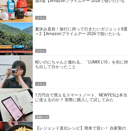
源5選【Amazonプライムデー 2026で狙いたいも
の】
コラム
夏休み直前！旅行に持って行きたいガジェット8選
＋2【Amazonプライムデー 2026で狙いたいも
の】
コラム
軽いのにちゃんと撮れる。「LUMIX L10」を街に持
ち出して分かったこと
コラム
1万円台で買えるスマートノート、NEWYESは本当
に使えるのか？ 実際に購入して試してみた
体験レポ
【レジェンド直伝レシピ】簡単で旨い！ 自家製の