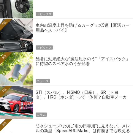
トピックス
5位
車内の温度上昇を防げるカーグッズ5選【夏活カー
用品ベストバイ】
トピックス
6位
酷暑に効果絶大な“魔法瓶氷のう”「アイスパック」
に待望のスペア氷のうが登場
ニュース
7位
STI（スバル）、NISMO（日産）、GR（トヨ
タ）、HRC（ホンダ）って一体何？自動車メーカ
ーの4大ワークスブランドを探る
コラム
8位
防水シューズなのに“雨の日専用”に見えない。メレ
ルの新型「SpeedARC Matis」は街履きでも映える