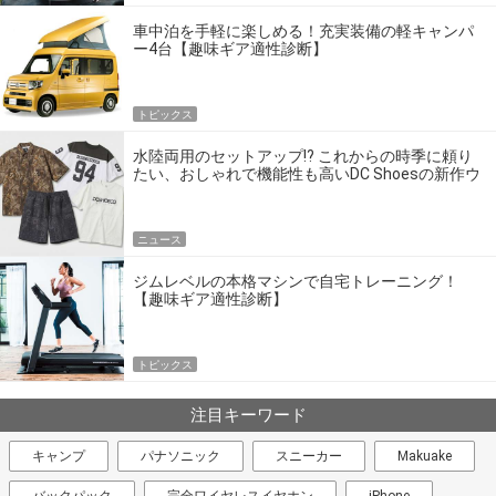
車中泊を手軽に楽しめる！充実装備の軽キャンパ
ー4台【趣味ギア適性診断】
トピックス
水陸両用のセットアップ!? これからの時季に頼り
たい、おしゃれで機能性も高いDC Shoesの新作ウ
エア
ニュース
ジムレベルの本格マシンで自宅トレーニング！
【趣味ギア適性診断】
トピックス
注目キーワード
キャンプ
パナソニック
スニーカー
Makuake
バックパック
完全ワイヤレスイヤホン
iPhone