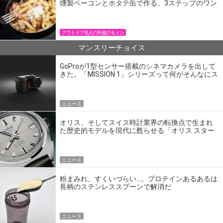
燻製ベーコンとホタテ缶で作る、3ステップのワン
パン飯
アウトドア名人の外遊び＆メシ
マンスリーチョイス
GoProが1型センサー搭載のシネマカメラを出して
きた。「MISSION 1」シリーズって何がそんなにス
ゴいの？
ニュース
オリス、そしてスイス時計業界の転換点で生まれ
た歴史的モデルを現代に甦らせる「オリス スター
エディション」
ニュース
粉まみれ、すくいづらい…。プロテインあるあるは
長柄のステンレススプーンで解消だ
ニュース