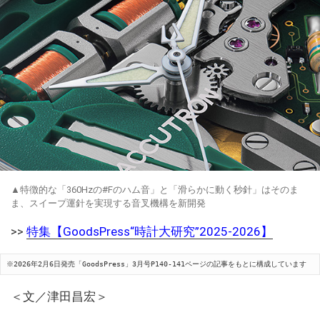
▲特徴的な「360Hzの#Fのハム音」と「滑らかに動く秒針」はそのま
ま、スイープ運針を実現する音叉機構を新開発
>>
特集【GoodsPress“時計大研究”2025-2026】
※2026年2月6日発売「GoodsPress」3月号P140-141ページの記事をもとに構成しています
＜文／津田昌宏＞