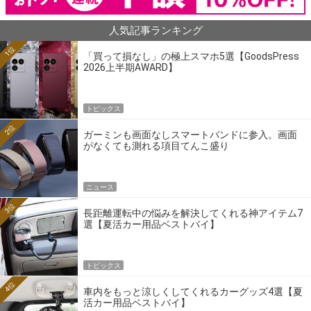
人気記事ランキング
1位
「買って損なし」の極上スマホ5選【GoodsPress
2026上半期AWARD】
トピックス
2位
ガーミンも画面なしスマートバンドに参入。画面
がなくても測れる項目てんこ盛り
ニュース
3位
長距離運転中の悩みを解決してくれる神アイテム7
選【夏活カー用品ベストバイ】
トピックス
4位
車内をもっと涼しくしてくれるカーグッズ4選【夏
活カー用品ベストバイ】