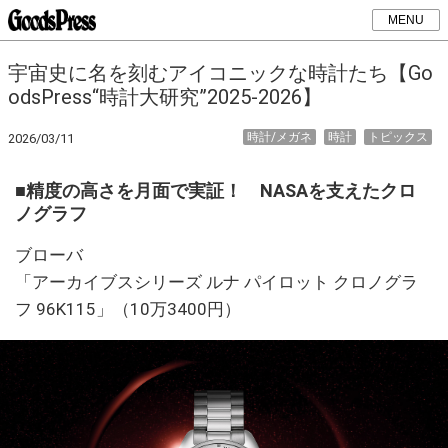
MENU
宇宙史に名を刻むアイコニックな時計たち【Go
odsPress“時計大研究”2025-2026】
時計/メガネ
時計
トピックス
2026/03/11
■精度の高さを月面で実証！ NASAを支えたクロ
ノグラフ
ブローバ
「アーカイブスシリーズ ルナ パイロット クロノグラ
フ 96K115」（10万3400円）