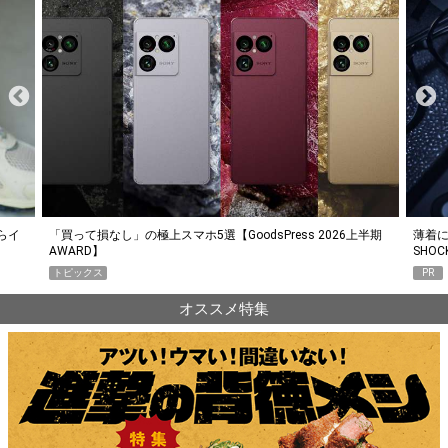
らイ
「買って損なし」の極上スマホ5選【GoodsPress 2026上半期
薄着に
AWARD】
SHO
トピックス
PR
オススメ特集