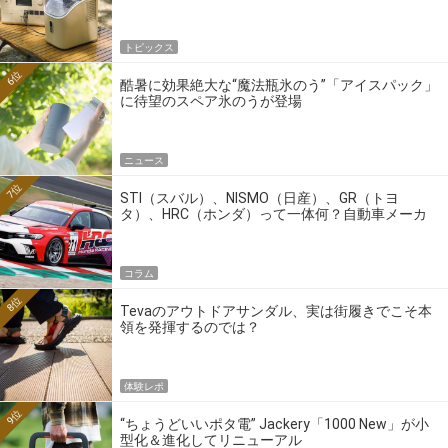
トピックス
6位
酷暑に効果絶大な“魔法瓶氷のう”「アイスパック」
に待望のスペア氷のうが登場
ニュース
7位
STI（スバル）、NISMO（日産）、GR（トヨ
タ）、HRC（ホンダ）って一体何？自動車メーカ
ーの4大ワークスブランドを探る
コラム
8位
Tevaのアウトドアサンダル、実は街履きでこそ本
領を発揮するのでは？
体験レポ
9位
“ちょうどいいポタ電” Jackery「1000 New」が小
型化＆進化してリニューアル