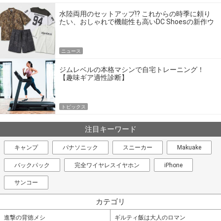
水陸両用のセットアップ!? これからの時季に頼り
たい、おしゃれで機能性も高いDC Shoesの新作ウ
エア
ニュース
ジムレベルの本格マシンで自宅トレーニング！
【趣味ギア適性診断】
トピックス
注目キーワード
キャンプ
パナソニック
スニーカー
Makuake
バックパック
完全ワイヤレスイヤホン
iPhone
サンコー
カテゴリ
進撃の背徳メシ
ギルティ飯は大人のロマン