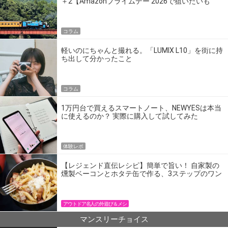
＋2【Amazonプライムデー 2026で狙いたいも
の】
コラム
軽いのにちゃんと撮れる。「LUMIX L10」を街に持
ち出して分かったこと
コラム
1万円台で買えるスマートノート、NEWYESは本当
に使えるのか？ 実際に購入して試してみた
体験レポ
【レジェンド直伝レシピ】簡単で旨い！ 自家製の
燻製ベーコンとホタテ缶で作る、3ステップのワン
パン飯
アウトドア名人の外遊び＆メシ
マンスリーチョイス