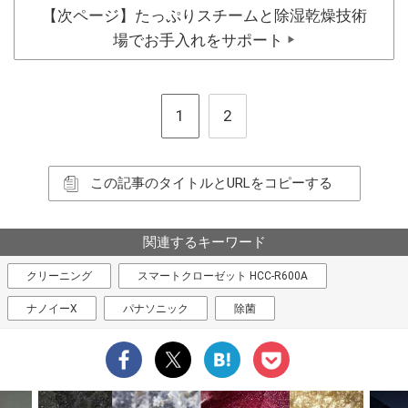
【次ページ】たっぷりスチームと除湿乾燥技術
場でお手入れをサポート
▶
1
2
この記事のタイトルとURLをコピーする
関連するキーワード
クリーニング
スマートクローゼット HCC-R600A
ナノイーX
パナソニック
除菌