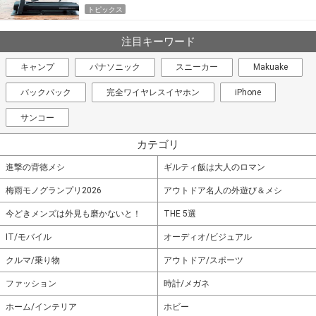
トピックス
注目キーワード
キャンプ
パナソニック
スニーカー
Makuake
バックパック
完全ワイヤレスイヤホン
iPhone
サンコー
カテゴリ
進撃の背徳メシ
ギルティ飯は大人のロマン
梅雨モノグランプリ2026
アウトドア名人の外遊び＆メシ
今どきメンズは外見も磨かないと！
THE 5選
IT/モバイル
オーディオ/ビジュアル
クルマ/乗り物
アウトドア/スポーツ
ファッション
時計/メガネ
ホーム/インテリア
ホビー