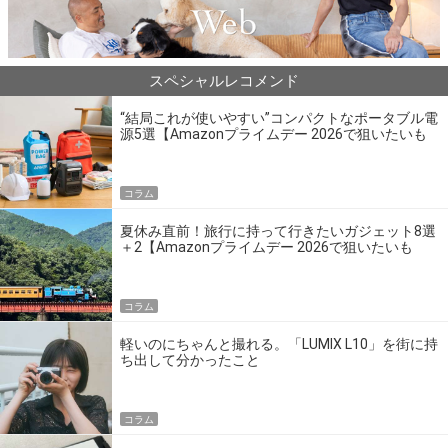
スペシャルレコメンド
“結局これが使いやすい”コンパクトなポータブル電
源5選【Amazonプライムデー 2026で狙いたいも
の】
コラム
夏休み直前！旅行に持って行きたいガジェット8選
＋2【Amazonプライムデー 2026で狙いたいも
の】
コラム
軽いのにちゃんと撮れる。「LUMIX L10」を街に持
ち出して分かったこと
コラム