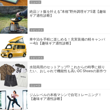
ニュース
絶品ソト飯を叶える“本格”野外調理ギア5選【趣味
ギア適性診断】
トピックス
車中泊を手軽に楽しめる！充実装備の軽キャンパ
ー4台【趣味ギア適性診断】
トピックス
水陸両用のセットアップ!? これからの時季に頼り
たい、おしゃれで機能性も高いDC Shoesの新作ウ
エア
ニュース
ジムレベルの本格マシンで自宅トレーニング！
【趣味ギア適性診断】