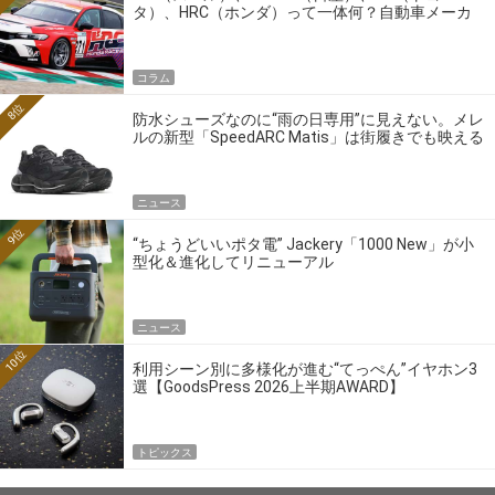
タ）、HRC（ホンダ）って一体何？自動車メーカ
ーの4大ワークスブランドを探る
コラム
8位
防水シューズなのに“雨の日専用”に見えない。メレ
ルの新型「SpeedARC Matis」は街履きでも映える
ニュース
9位
“ちょうどいいポタ電” Jackery「1000 New」が小
型化＆進化してリニューアル
ニュース
10位
利用シーン別に多様化が進む“てっぺん”イヤホン3
選【GoodsPress 2026上半期AWARD】
トピックス