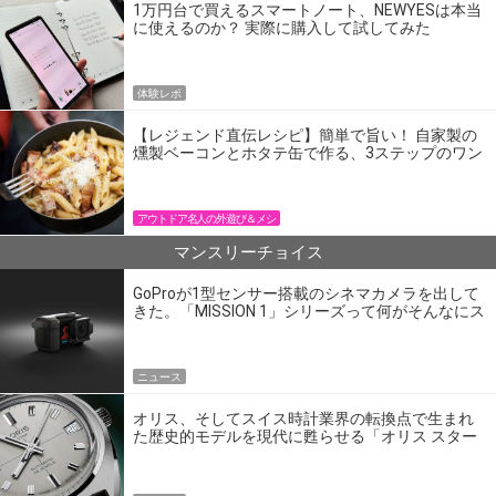
1万円台で買えるスマートノート、NEWYESは本当
に使えるのか？ 実際に購入して試してみた
体験レポ
【レジェンド直伝レシピ】簡単で旨い！ 自家製の
燻製ベーコンとホタテ缶で作る、3ステップのワン
パン飯
アウトドア名人の外遊び＆メシ
マンスリーチョイス
GoProが1型センサー搭載のシネマカメラを出して
きた。「MISSION 1」シリーズって何がそんなにス
ゴいの？
ニュース
オリス、そしてスイス時計業界の転換点で生まれ
た歴史的モデルを現代に甦らせる「オリス スター
エディション」