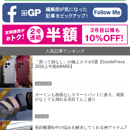
人気記事ランキング
1位
「買って損なし」の極上スマホ5選【GoodsPress
2026上半期AWARD】
トピックス
2位
ガーミンも画面なしスマートバンドに参入。画面
がなくても測れる項目てんこ盛り
ニュース
3位
長距離運転中の悩みを解決してくれる神アイテム7