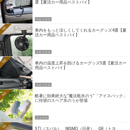
選【夏活カー用品ベストバイ】
トピックス
4位
車内をもっと涼しくしてくれるカーグッズ4選【夏
活カー用品ベストバイ】
トピックス
5位
車内の温度上昇を防げるカーグッズ5選【夏活カー
用品ベストバイ】
トピックス
6位
酷暑に効果絶大な“魔法瓶氷のう”「アイスパック」
に待望のスペア氷のうが登場
ニュース
7位
STI（スバル）、NISMO（日産）、GR（トヨ