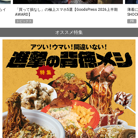
らイ
「買って損なし」の極上スマホ5選【GoodsPress 2026上半期
薄着に
AWARD】
SHO
トピックス
PR
オススメ特集