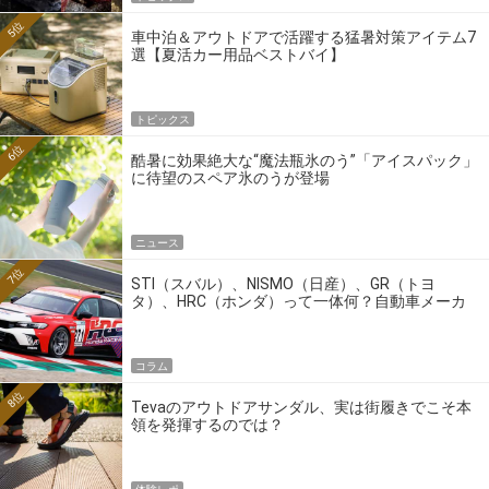
5位
車中泊＆アウトドアで活躍する猛暑対策アイテム7
選【夏活カー用品ベストバイ】
トピックス
6位
酷暑に効果絶大な“魔法瓶氷のう”「アイスパック」
に待望のスペア氷のうが登場
ニュース
7位
STI（スバル）、NISMO（日産）、GR（トヨ
タ）、HRC（ホンダ）って一体何？自動車メーカ
ーの4大ワークスブランドを探る
コラム
8位
Tevaのアウトドアサンダル、実は街履きでこそ本
領を発揮するのでは？