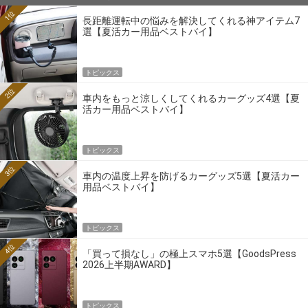
1位
長距離運転中の悩みを解決してくれる神アイテム7
選【夏活カー用品ベストバイ】
トピックス
2位
車内をもっと涼しくしてくれるカーグッズ4選【夏
活カー用品ベストバイ】
トピックス
3位
車内の温度上昇を防げるカーグッズ5選【夏活カー
用品ベストバイ】
トピックス
4位
「買って損なし」の極上スマホ5選【GoodsPress
2026上半期AWARD】
トピックス