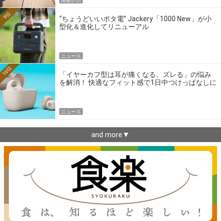
体験レポ
9位
“ちょうどいいポタ電” Jackery「1000 New」が小
型化＆進化してリニューアル
ニュース
10位
「イヤーカフ型は耳が痛くなる、ズレる」の悩み
を解消！ 快適なフィット感で1日中つけっぱなしに
できるゼンハイザー最新作
ニュース
and more▼