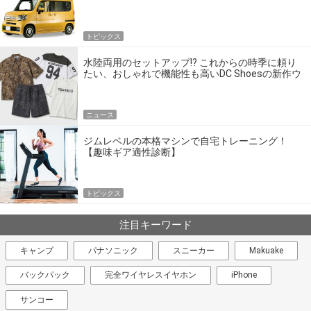
トピックス
水陸両用のセットアップ!? これからの時季に頼り
たい、おしゃれで機能性も高いDC Shoesの新作ウ
エア
ニュース
ジムレベルの本格マシンで自宅トレーニング！
【趣味ギア適性診断】
トピックス
注目キーワード
キャンプ
パナソニック
スニーカー
Makuake
バックパック
完全ワイヤレスイヤホン
iPhone
サンコー