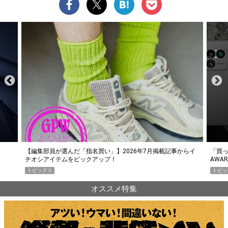
らイ
「買って損なし」の極上スマホ5選【GoodsPress 2026上半期
薄着に
AWARD】
SHO
トピックス
PR
オススメ特集