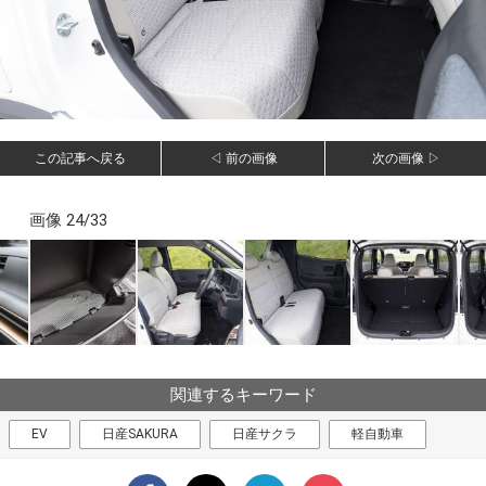
この記事へ戻る
◁ 前の画像
次の画像 ▷
画像 24/33
関連するキーワード
EV
日産SAKURA
日産サクラ
軽自動車