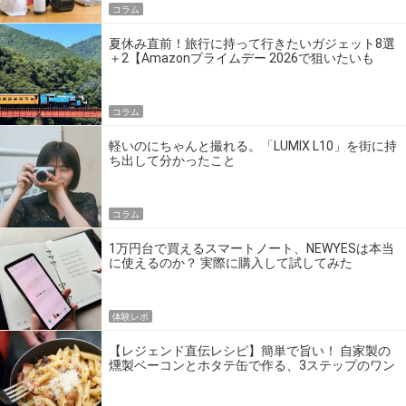
コラム
夏休み直前！旅行に持って行きたいガジェット8選
＋2【Amazonプライムデー 2026で狙いたいも
の】
コラム
軽いのにちゃんと撮れる。「LUMIX L10」を街に持
ち出して分かったこと
コラム
1万円台で買えるスマートノート、NEWYESは本当
に使えるのか？ 実際に購入して試してみた
体験レポ
【レジェンド直伝レシピ】簡単で旨い！ 自家製の
燻製ベーコンとホタテ缶で作る、3ステップのワン
パン飯