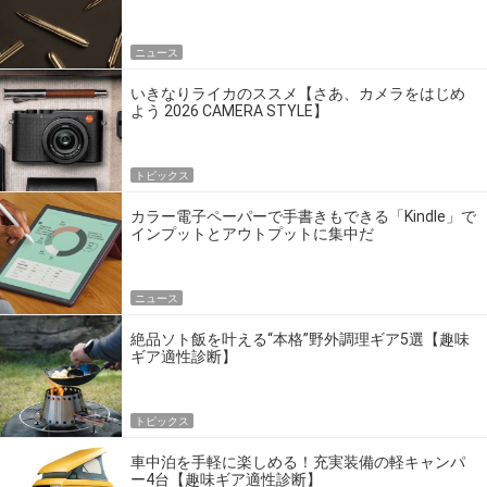
点だ
ニュース
いきなりライカのススメ【さあ、カメラをはじめ
よう 2026 CAMERA STYLE】
トピックス
カラー電子ペーパーで手書きもできる「Kindle」で
インプットとアウトプットに集中だ
ニュース
絶品ソト飯を叶える“本格”野外調理ギア5選【趣味
ギア適性診断】
トピックス
車中泊を手軽に楽しめる！充実装備の軽キャンパ
ー4台【趣味ギア適性診断】