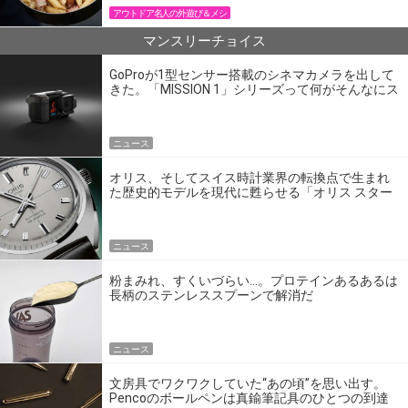
アウトドア名人の外遊び＆メシ
マンスリーチョイス
GoProが1型センサー搭載のシネマカメラを出して
きた。「MISSION 1」シリーズって何がそんなにス
ゴいの？
ニュース
オリス、そしてスイス時計業界の転換点で生まれ
た歴史的モデルを現代に甦らせる「オリス スター
エディション」
ニュース
粉まみれ、すくいづらい…。プロテインあるあるは
長柄のステンレススプーンで解消だ
ニュース
文房具でワクワクしていた“あの頃”を思い出す。
Pencoのボールペンは真鍮筆記具のひとつの到達