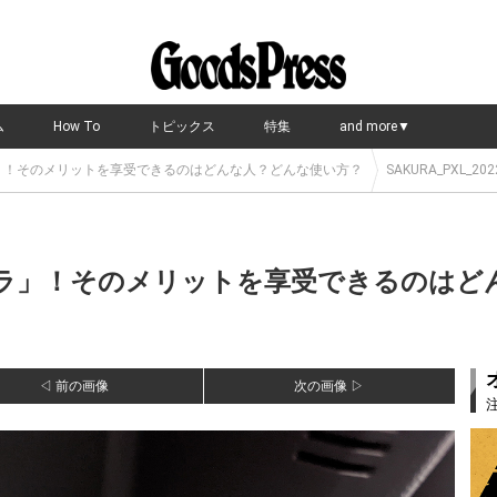
ム
How To
トピックス
特集
and more▼
クラ」！そのメリットを享受できるのはどんな人？どんな使い方？
SAKURA_PXL_202
サクラ」！そのメリットを享受できるのは
◁ 前の画像
次の画像 ▷