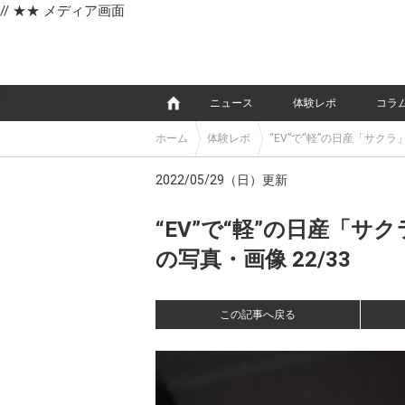
// ★★ メディア画面
e
ニュース
体験レポ
コラ
ホーム
体験レポ
“EV”で“軽”の日産「サ
2022/05/29（日）更新
“EV”で“軽”の日産「
の写真・画像 22/33
この記事へ戻る