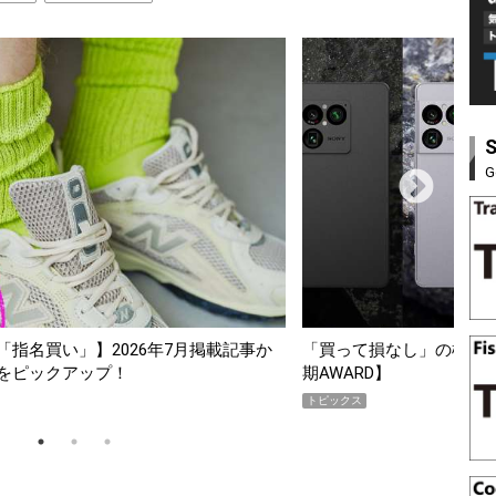
G
スマホ5選【GoodsPress 2026上半
薄着になる季節の夏こそ“
SHOCK「GRAVITYMA
PR