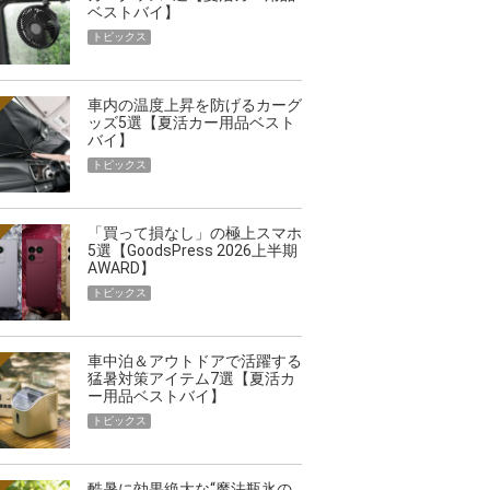
ベストバイ】
トピックス
車内の温度上昇を防げるカーグ
ッズ5選【夏活カー用品ベスト
バイ】
トピックス
「買って損なし」の極上スマホ
5選【GoodsPress 2026上半期
AWARD】
トピックス
車中泊＆アウトドアで活躍する
猛暑対策アイテム7選【夏活カ
ー用品ベストバイ】
トピックス
酷暑に効果絶大な“魔法瓶氷の