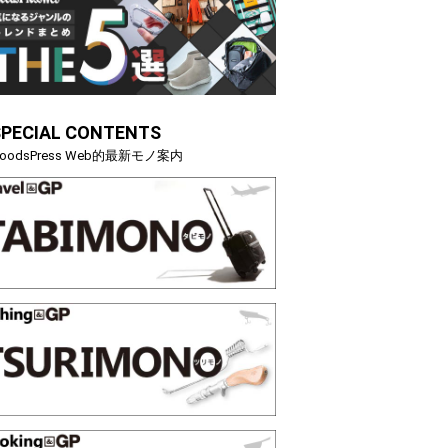
SPECIAL CONTENTS
oodsPress Web的最新モノ案内
映える”タフな腕時計を。G-
【編集部員が選んだ「指名買い」
STER」は本当に機能も見た…
らイチオシアイテムをピックア
トピックス