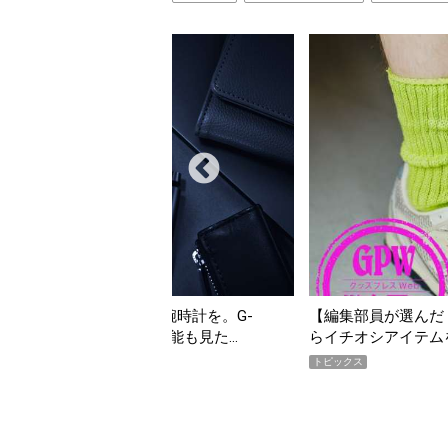
んだ「指名買い」】2026年7月掲載記事か
「買って損なし」の極上
イテムをピックアップ！
期AWARD】
トピックス