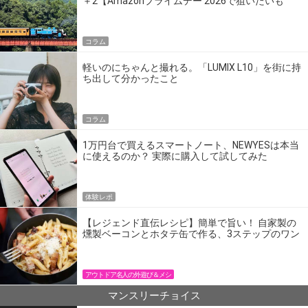
＋2【Amazonプライムデー 2026で狙いたいも
の】
コラム
軽いのにちゃんと撮れる。「LUMIX L10」を街に持
ち出して分かったこと
コラム
1万円台で買えるスマートノート、NEWYESは本当
に使えるのか？ 実際に購入して試してみた
体験レポ
【レジェンド直伝レシピ】簡単で旨い！ 自家製の
燻製ベーコンとホタテ缶で作る、3ステップのワン
パン飯
アウトドア名人の外遊び＆メシ
マンスリーチョイス