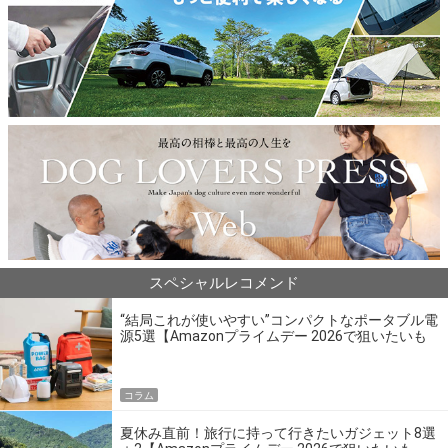
スペシャルレコメンド
“結局これが使いやすい”コンパクトなポータブル電
源5選【Amazonプライムデー 2026で狙いたいも
の】
コラム
夏休み直前！旅行に持って行きたいガジェット8選