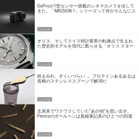
GoProが1型センサー搭載のシネマカメラを出して
きた。「MISSION 1」シリーズって何がそんなにス
ゴいの？
ニュース
オリス、そしてスイス時計業界の転換点で生まれ
た歴史的モデルを現代に甦らせる「オリス スター
エディション」
ニュース
粉まみれ、すくいづらい…。プロテインあるあるは
長柄のステンレススプーンで解消だ
ニュース
文房具でワクワクしていた“あの頃”を思い出す。
Pencoのボールペンは真鍮筆記具のひとつの到達
点だ
ニュース