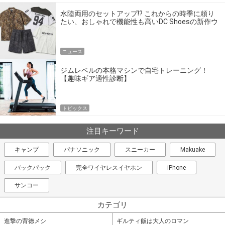
水陸両用のセットアップ!? これからの時季に頼り
たい、おしゃれで機能性も高いDC Shoesの新作ウ
エア
ニュース
ジムレベルの本格マシンで自宅トレーニング！
【趣味ギア適性診断】
トピックス
注目キーワード
キャンプ
パナソニック
スニーカー
Makuake
バックパック
完全ワイヤレスイヤホン
iPhone
サンコー
カテゴリ
進撃の背徳メシ
ギルティ飯は大人のロマン