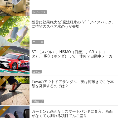
トピックス
6位
酷暑に効果絶大な“魔法瓶氷のう”「アイスパック」
に待望のスペア氷のうが登場
ニュース
7位
STI（スバル）、NISMO（日産）、GR（トヨ
タ）、HRC（ホンダ）って一体何？自動車メーカ
ーの4大ワークスブランドを探る
コラム
8位
Tevaのアウトドアサンダル、実は街履きでこそ本
領を発揮するのでは？
体験レポ
9位
ガーミンも画面なしスマートバンドに参入。画面
がなくても測れる項目てんこ盛り