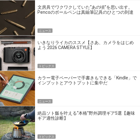
文房具でワクワクしていた“あの頃”を思い出す。
Pencoのボールペンは真鍮筆記具のひとつの到達
点だ
ニュース
いきなりライカのススメ【さあ、カメラをはじめ
よう 2026 CAMERA STYLE】
トピックス
カラー電子ペーパーで手書きもできる「Kindle」で
インプットとアウトプットに集中だ
ニュース
絶品ソト飯を叶える“本格”野外調理ギア5選【趣味
ギア適性診断】
トピックス