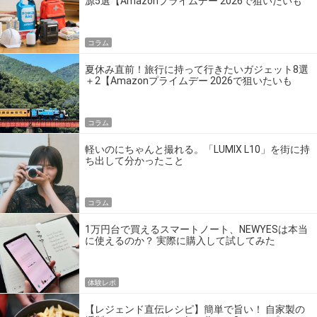
源5選【Amazonプライムデー 2026で狙いたいも
の】
コラム
夏休み直前！旅行に持って行きたいガジェット8選
＋2【Amazonプライムデー 2026で狙いたいも
の】
コラム
軽いのにちゃんと撮れる。「LUMIX L10」を街に持
ち出して分かったこと
コラム
1万円台で買えるスマートノート、NEWYESは本当
に使えるのか？ 実際に購入して試してみた
体験レポ
【レジェンド直伝レシピ】簡単で旨い！ 自家製の