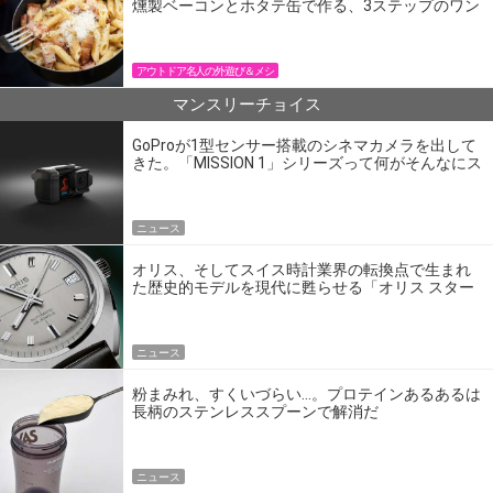
燻製ベーコンとホタテ缶で作る、3ステップのワン
パン飯
アウトドア名人の外遊び＆メシ
マンスリーチョイス
GoProが1型センサー搭載のシネマカメラを出して
きた。「MISSION 1」シリーズって何がそんなにス
ゴいの？
ニュース
オリス、そしてスイス時計業界の転換点で生まれ
た歴史的モデルを現代に甦らせる「オリス スター
エディション」
ニュース
粉まみれ、すくいづらい…。プロテインあるあるは
長柄のステンレススプーンで解消だ
ニュース