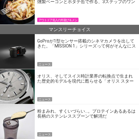
燻製ベーコンとホタテ缶で作る、3ステップのワン
パン飯
アウトドア名人の外遊び＆メシ
マンスリーチョイス
GoProが1型センサー搭載のシネマカメラを出して
きた。「MISSION 1」シリーズって何がそんなにス
ゴいの？
ニュース
オリス、そしてスイス時計業界の転換点で生まれ
た歴史的モデルを現代に甦らせる「オリス スター
エディション」
ニュース
粉まみれ、すくいづらい…。プロテインあるあるは
長柄のステンレススプーンで解消だ
ニュース