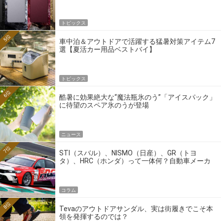
トピックス
5位
車中泊＆アウトドアで活躍する猛暑対策アイテム7
選【夏活カー用品ベストバイ】
トピックス
6位
酷暑に効果絶大な“魔法瓶氷のう”「アイスパック」
に待望のスペア氷のうが登場
ニュース
7位
STI（スバル）、NISMO（日産）、GR（トヨ
タ）、HRC（ホンダ）って一体何？自動車メーカ
ーの4大ワークスブランドを探る
コラム
8位
Tevaのアウトドアサンダル、実は街履きでこそ本
領を発揮するのでは？