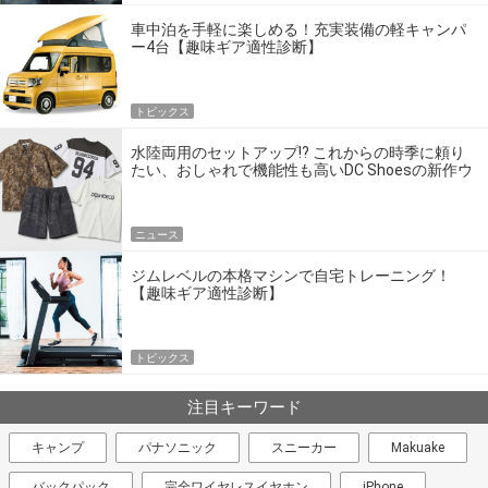
車中泊を手軽に楽しめる！充実装備の軽キャンパ
ー4台【趣味ギア適性診断】
トピックス
水陸両用のセットアップ!? これからの時季に頼り
たい、おしゃれで機能性も高いDC Shoesの新作ウ
エア
ニュース
ジムレベルの本格マシンで自宅トレーニング！
【趣味ギア適性診断】
トピックス
注目キーワード
キャンプ
パナソニック
スニーカー
Makuake
バックパック
完全ワイヤレスイヤホン
iPhone