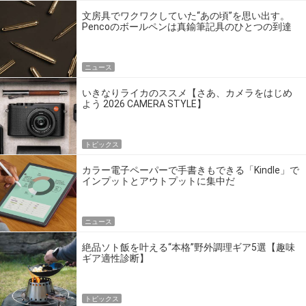
文房具でワクワクしていた“あの頃”を思い出す。
Pencoのボールペンは真鍮筆記具のひとつの到達
点だ
ニュース
いきなりライカのススメ【さあ、カメラをはじめ
よう 2026 CAMERA STYLE】
トピックス
カラー電子ペーパーで手書きもできる「Kindle」で
インプットとアウトプットに集中だ
ニュース
絶品ソト飯を叶える“本格”野外調理ギア5選【趣味
ギア適性診断】
トピックス