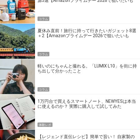
源5選【Amazonプライムデー 2026で狙いたいも
の】
コラム
夏休み直前！旅行に持って行きたいガジェット8選
＋2【Amazonプライムデー 2026で狙いたいも
の】
コラム
軽いのにちゃんと撮れる。「LUMIX L10」を街に持
ち出して分かったこと
コラム
1万円台で買えるスマートノート、NEWYESは本当
に使えるのか？ 実際に購入して試してみた
体験レポ
【レジェンド直伝レシピ】簡単で旨い！ 自家製の