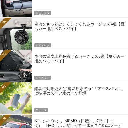
トピックス
4位
車内をもっと涼しくしてくれるカーグッズ4選【夏
活カー用品ベストバイ】
トピックス
5位
車内の温度上昇を防げるカーグッズ5選【夏活カー
用品ベストバイ】
トピックス
6位
酷暑に効果絶大な“魔法瓶氷のう”「アイスパック」
に待望のスペア氷のうが登場
ニュース
7位
STI（スバル）、NISMO（日産）、GR（トヨ
タ）、HRC（ホンダ）って一体何？自動車メーカ