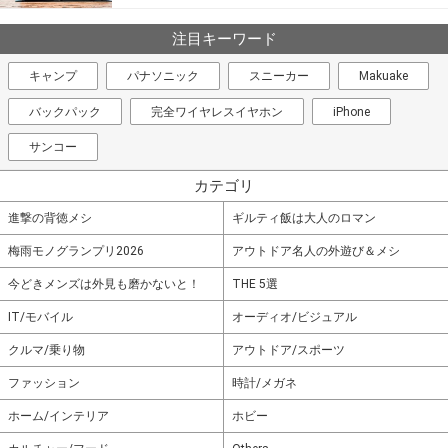
注目キーワード
キャンプ
パナソニック
スニーカー
Makuake
バックパック
完全ワイヤレスイヤホン
iPhone
サンコー
カテゴリ
進撃の背徳メシ
ギルティ飯は大人のロマン
梅雨モノグランプリ2026
アウトドア名人の外遊び＆メシ
今どきメンズは外見も磨かないと！
THE 5選
IT/モバイル
オーディオ/ビジュアル
クルマ/乗り物
アウトドア/スポーツ
ファッション
時計/メガネ
ホーム/インテリア
ホビー