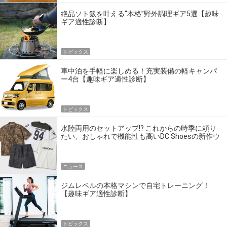
絶品ソト飯を叶える“本格”野外調理ギア5選【趣味
ギア適性診断】
トピックス
車中泊を手軽に楽しめる！充実装備の軽キャンパ
ー4台【趣味ギア適性診断】
トピックス
水陸両用のセットアップ!? これからの時季に頼り
たい、おしゃれで機能性も高いDC Shoesの新作ウ
エア
ニュース
ジムレベルの本格マシンで自宅トレーニング！
【趣味ギア適性診断】
トピックス