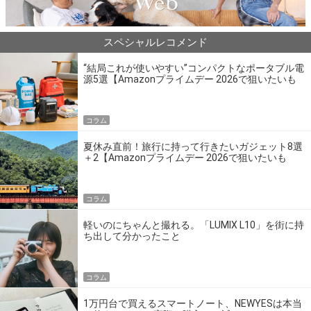
スペシャルレコメンド
“結局これが使いやすい”コンパクトなポータブル電
源5選【Amazonプライムデー 2026で狙いたいも
の】
コラム
夏休み直前！旅行に持って行きたいガジェット8選
＋2【Amazonプライムデー 2026で狙いたいも
の】
コラム
軽いのにちゃんと撮れる。「LUMIX L10」を街に持
ち出して分かったこと
コラム
1万円台で買えるスマートノート、NEWYESは本当