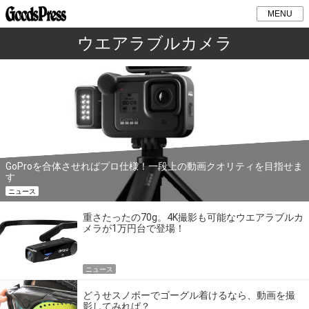
MENU
ウエアラブルカメラ
GoProを合体させればプロ仕様！一段上の動画クオリティを目指せま
す
ニュース
重さたったの70g。4K撮影も可能なウエアラブルカ
メラが1万円台で登場！
ニュース
どうせスノボーでゴーグル着けるなら、動画を撮
影してみれば？