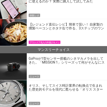
に使えるのか？ 実際に購入して試してみた
体験レポ
【レジェンド直伝レシピ】簡単で旨い！ 自家製の
燻製ベーコンとホタテ缶で作る、3ステップのワン
パン飯
アウトドア名人の外遊び＆メシ
マンスリーチョイス
GoProが1型センサー搭載のシネマカメラを出して
きた。「MISSION 1」シリーズって何がそんなにス
ゴいの？
ニュース
オリス、そしてスイス時計業界の転換点で生まれ
た歴史的モデルを現代に甦らせる「オリス スター
エディション」
ニュース