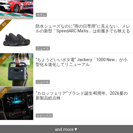
ーの4大ワークスブランドを探る
コラム
8位
防水シューズなのに“雨の日専用”に見えない。メレ
ルの新型「SpeedARC Matis」は街履きでも映える
ニュース
9位
“ちょうどいいポタ電” Jackery「1000 New」が小
型化＆進化してリニューアル
ニュース
10位
“カロッツェリア”ブランド誕生40周年。2026夏の
新製品総点検
トピックス
and more▼