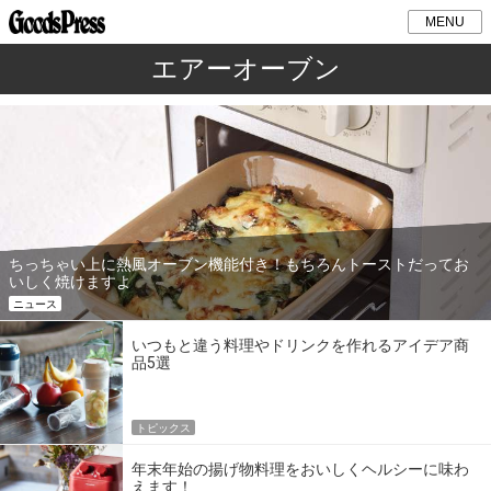
MENU
エアーオーブン
ちっちゃい上に熱風オーブン機能付き！もちろんトーストだってお
いしく焼けますよ
ニュース
いつもと違う料理やドリンクを作れるアイデア商
品5選
トピックス
年末年始の揚げ物料理をおいしくヘルシーに味わ
えます！