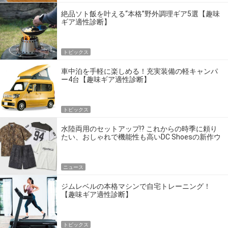
絶品ソト飯を叶える“本格”野外調理ギア5選【趣味
ギア適性診断】
トピックス
車中泊を手軽に楽しめる！充実装備の軽キャンパ
ー4台【趣味ギア適性診断】
トピックス
水陸両用のセットアップ!? これからの時季に頼り
たい、おしゃれで機能性も高いDC Shoesの新作ウ
エア
ニュース
ジムレベルの本格マシンで自宅トレーニング！
【趣味ギア適性診断】
トピックス