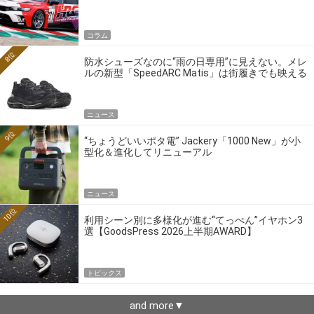
ーの4大ワークスブランドを探る
コラム
8位
防水シューズなのに“雨の日専用”に見えない。メレ
ルの新型「SpeedARC Matis」は街履きでも映える
ニュース
9位
“ちょうどいいポタ電” Jackery「1000 New」が小
型化＆進化してリニューアル
ニュース
10位
利用シーン別に多様化が進む“てっぺん”イヤホン3
選【GoodsPress 2026上半期AWARD】
トピックス
and more▼