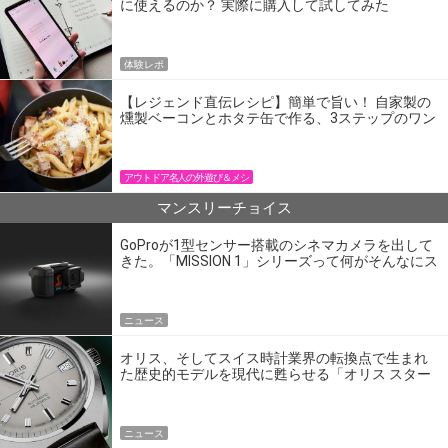
に使えるのか？ 実際に購入して試してみた
体験レポ
【レジェンド直伝レシピ】簡単で旨い！ 自家製の
燻製ベーコンとホタテ缶で作る、3ステップのワン
パン飯
アウトドア名人の外遊び＆メシ
マンスリーチョイス
GoProが1型センサー搭載のシネマカメラを出して
きた。「MISSION 1」シリーズって何がそんなにス
ゴいの？
ニュース
オリス、そしてスイス時計業界の転換点で生まれ
た歴史的モデルを現代に甦らせる「オリス スター
エディション」
ニュース