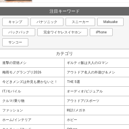
注目キーワード
キャンプ
パナソニック
スニーカー
Makuake
バックパック
完全ワイヤレスイヤホン
iPhone
サンコー
カテゴリ
進撃の背徳メシ
ギルティ飯は大人のロマン
梅雨モノグランプリ2026
アウトドア名人の外遊び＆メシ
今どきメンズは外見も磨かないと！
THE 5選
IT/モバイル
オーディオ/ビジュアル
クルマ/乗り物
アウトドア/スポーツ
ファッション
時計/メガネ
ホーム/インテリア
ホビー