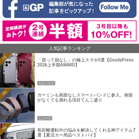
人気記事ランキング
1位
「買って損なし」の極上スマホ5選【GoodsPress
2026上半期AWARD】
トピックス
2位
ガーミンも画面なしスマートバンドに参入。画面
がなくても測れる項目てんこ盛り
ニュース
3位
長距離運転中の悩みを解決してくれる神アイテム7
選【夏活カー用品ベストバイ】