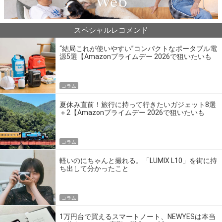
スペシャルレコメンド
“結局これが使いやすい”コンパクトなポータブル電
源5選【Amazonプライムデー 2026で狙いたいも
の】
コラム
夏休み直前！旅行に持って行きたいガジェット8選
＋2【Amazonプライムデー 2026で狙いたいも
の】
コラム
軽いのにちゃんと撮れる。「LUMIX L10」を街に持
ち出して分かったこと
コラム
1万円台で買えるスマートノート、NEWYESは本当