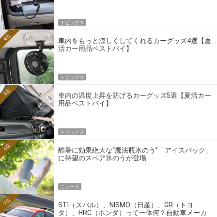
トピックス
4位
車内をもっと涼しくしてくれるカーグッズ4選【夏
活カー用品ベストバイ】
トピックス
5位
車内の温度上昇を防げるカーグッズ5選【夏活カー
用品ベストバイ】
トピックス
6位
酷暑に効果絶大な“魔法瓶氷のう”「アイスパック」
に待望のスペア氷のうが登場
ニュース
7位
STI（スバル）、NISMO（日産）、GR（トヨ
タ）、HRC（ホンダ）って一体何？自動車メーカ