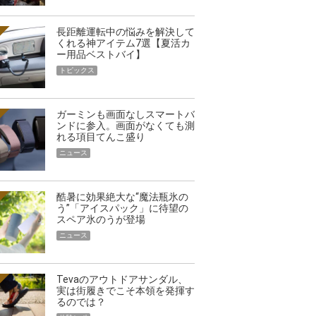
長距離運転中の悩みを解決して
くれる神アイテム7選【夏活カ
ー用品ベストバイ】
トピックス
ガーミンも画面なしスマートバ
ンドに参入。画面がなくても測
れる項目てんこ盛り
ニュース
酷暑に効果絶大な“魔法瓶氷の
う”「アイスパック」に待望の
スペア氷のうが登場
ニュース
Tevaのアウトドアサンダル、
実は街履きでこそ本領を発揮す
るのでは？