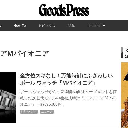
ム
How To
トピックス
特集
and more▼
アMパイオニア
全方位スキなし！万能時計にふさわしい
ボール ウォッチ「Mパイオニア」
ボール ウォッチから、新開発の自社ムーブメントを搭
載した次世代モデルの機械式時計「エンジニア M パイ
オニア」（39万6000円…
時計/メガネ
ニュース