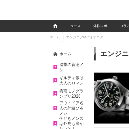
e
ニュース
体験レポ
コラ
ホーム
エンジニアMパイオニア
エンジニ
ホーム
進撃の背徳メ
シ
ギルティ飯は
大人のロマン
梅雨モノグラ
ンプリ2026
アウトドア名
人の外遊び＆
メシ
今どきメンズ
は外見も磨か
ないと！