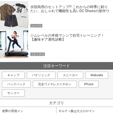
水陸両用のセットアップ!? これからの時季に頼り
たい、おしゃれで機能性も高いDC Shoesの新作ウ
エア
ニュース
ジムレベルの本格マシンで自宅トレーニング！
【趣味ギア適性診断】
トピックス
注目キーワード
キャンプ
パナソニック
スニーカー
Makuake
バックパック
完全ワイヤレスイヤホン
iPhone
サンコー
カテゴリ
進撃の背徳メシ
ギルティ飯は大人のロマン