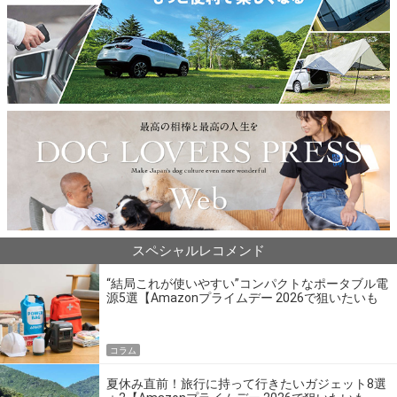
スペシャルレコメンド
“結局これが使いやすい”コンパクトなポータブル電
源5選【Amazonプライムデー 2026で狙いたいも
の】
コラム
夏休み直前！旅行に持って行きたいガジェット8選