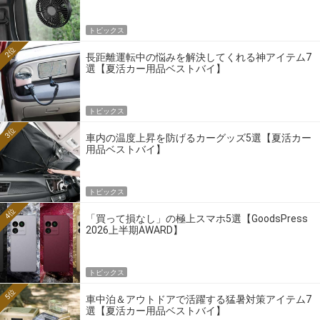
トピックス
2位
長距離運転中の悩みを解決してくれる神アイテム7
選【夏活カー用品ベストバイ】
トピックス
3位
車内の温度上昇を防げるカーグッズ5選【夏活カー
用品ベストバイ】
トピックス
4位
「買って損なし」の極上スマホ5選【GoodsPress
2026上半期AWARD】
トピックス
5位
車中泊＆アウトドアで活躍する猛暑対策アイテム7
選【夏活カー用品ベストバイ】