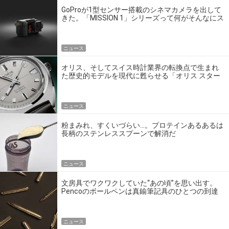
GoProが1型センサー搭載のシネマカメラを出して
きた。「MISSION 1」シリーズって何がそんなにス
ゴいの？
ニュース
オリス、そしてスイス時計業界の転換点で生まれ
た歴史的モデルを現代に甦らせる「オリス スター
エディション」
ニュース
粉まみれ、すくいづらい…。プロテインあるあるは
長柄のステンレススプーンで解消だ
ニュース
文房具でワクワクしていた“あの頃”を思い出す。
Pencoのボールペンは真鍮筆記具のひとつの到達
点だ
ニュース