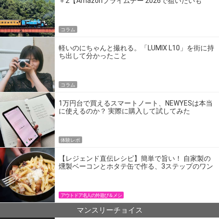
＋2【Amazonプライムデー 2026で狙いたいも
の】
コラム
軽いのにちゃんと撮れる。「LUMIX L10」を街に持
ち出して分かったこと
コラム
1万円台で買えるスマートノート、NEWYESは本当
に使えるのか？ 実際に購入して試してみた
体験レポ
【レジェンド直伝レシピ】簡単で旨い！ 自家製の
燻製ベーコンとホタテ缶で作る、3ステップのワン
パン飯
アウトドア名人の外遊び＆メシ
マンスリーチョイス