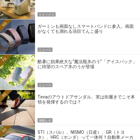
トピックス
6位
ガーミンも画面なしスマートバンドに参入。画面
がなくても測れる項目てんこ盛り
ニュース
7位
酷暑に効果絶大な“魔法瓶氷のう”「アイスパック」
に待望のスペア氷のうが登場
ニュース
8位
Tevaのアウトドアサンダル、実は街履きでこそ本
領を発揮するのでは？
体験レポ
9位
STI（スバル）、NISMO（日産）、GR（トヨ
タ）、HRC（ホンダ）って一体何？自動車メーカ