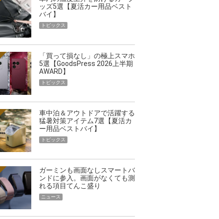
ッズ5選【夏活カー用品ベスト
バイ】
トピックス
「買って損なし」の極上スマホ
5選【GoodsPress 2026上半期
AWARD】
トピックス
車中泊＆アウトドアで活躍する
猛暑対策アイテム7選【夏活カ
ー用品ベストバイ】
トピックス
ガーミンも画面なしスマートバ
ンドに参入。画面がなくても測
れる項目てんこ盛り
ニュース