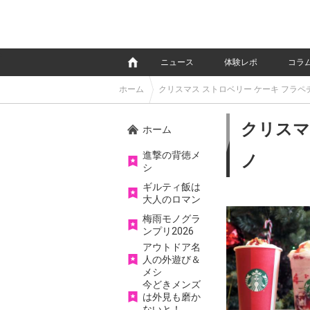
e
ニュース
体験レポ
コラ
ホーム
クリスマス ストロベリー ケーキ フラペ
クリスマ
ホーム
進撃の背徳メ
ノ
シ
ギルティ飯は
大人のロマン
梅雨モノグラ
ンプリ2026
アウトドア名
人の外遊び＆
メシ
今どきメンズ
は外見も磨か
ないと！