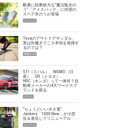
酷暑に効果絶大な“魔法瓶氷の
う”「アイスパック」に待望の
スペア氷のうが登場
ニュース
Tevaのアウトドアサンダル、
実は街履きでこそ本領を発揮す
るのでは？
体験レポ
STI（スバル）、NISMO（日
産）、GR（トヨタ）、
HRC（ホンダ）って一体何？自
動車メーカーの4大ワークスブ
ランドを探る
コラム
“ちょうどいいポタ電”
Jackery「1000 New」が小型
化＆進化してリニューアル
ニュース