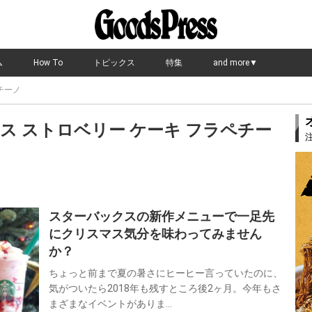
ム
How To
トピックス
特集
and more▼
チーノ
ス ストロベリー ケーキ フラペチー
スターバックスの新作メニューで一足先
にクリスマス気分を味わってみません
か？
ちょっと前まで夏の暑さにヒーヒー言っていたのに、
気がついたら2018年も残すところ後2ヶ月。今年もさ
まざまなイベントがありま…