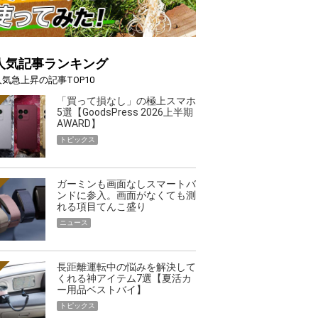
人気記事ランキング
人気急上昇の記事TOP10
「買って損なし」の極上スマホ
5選【GoodsPress 2026上半期
AWARD】
トピックス
ガーミンも画面なしスマートバ
ンドに参入。画面がなくても測
れる項目てんこ盛り
ニュース
長距離運転中の悩みを解決して
くれる神アイテム7選【夏活カ
ー用品ベストバイ】
トピックス