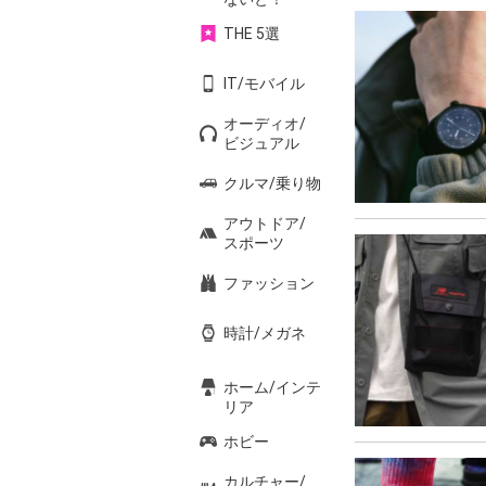
THE 5選
IT/モバイル
オーディオ/
ビジュアル
クルマ/乗り物
アウトドア/
スポーツ
ファッション
時計/メガネ
ホーム/インテ
リア
ホビー
カルチャー/