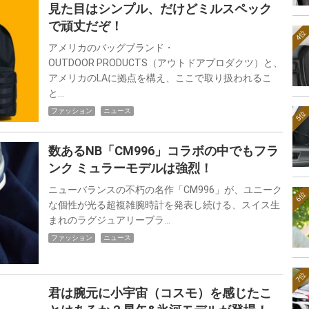
見た目はシンプル、だけどミルスペック
で頑丈だぞ！
4位
アメリカのバッグブランド・
OUTDOOR PRODUCTS（アウトドアプロダクツ）と、
アメリカのLAに拠点を構え、ここで取り扱われるこ
と…
ファッション
ニュース
5位
数あるNB「CM996」コラボの中でもフラ
ンク ミュラーモデルは強烈！
ニューバランスの不朽の名作「CM996」が、ユニーク
6位
な個性が光る超複雑腕時計を発表し続ける、スイス生
まれのラグジュアリーブラ…
ファッション
ニュース
7位
君は腕元に小宇宙（コスモ）を感じたこ