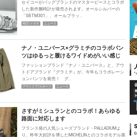
セイコーがバッグブランドのマスターピースとコラボ
した新作腕時計が発売されます。オールシルバーの
「SBTM301」、オールブラッ…
時計/メガネ
ニュース
ナノ・ユニバース×グラミチのコラボパン
ツはゆるっと履けるワイドめがいい感じ
ファッションブランド『ナノ・ユニバース』と、アウ
トドアブランド『グラミチ』が、今年もコラボレーシ
ョンパンツを発売！ グ…
アウトドア/スポーツ
ニュース
さすがミシュランとのコラボ！あらゆる
路面に対応します
フランス発の人気シューズブランド・PALLADIUMよ
G
り、昨年大好評を博したMICHELINとのコラボモデル第