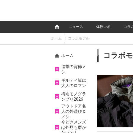
e
ニュース
体験レポ
コラ
ホーム
コラボモデル
コラボモ
ホーム
進撃の背徳メ
シ
ギルティ飯は
大人のロマン
梅雨モノグラ
ンプリ2026
アウトドア名
人の外遊び＆
メシ
今どきメンズ
は外見も磨か
ないと！