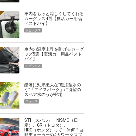
車内をもっと涼しくしてくれる
カーグッズ4選【夏活カー用品
ベストバイ】
トピックス
車内の温度上昇を防げるカーグ
ッズ5選【夏活カー用品ベスト
バイ】
トピックス
酷暑に効果絶大な“魔法瓶氷の
う”「アイスパック」に待望の
スペア氷のうが登場
ニュース
STI（スバル）、NISMO（日
産）、GR（トヨタ）、
HRC（ホンダ）って一体何？自
動車メーカーの4大ワークスブ