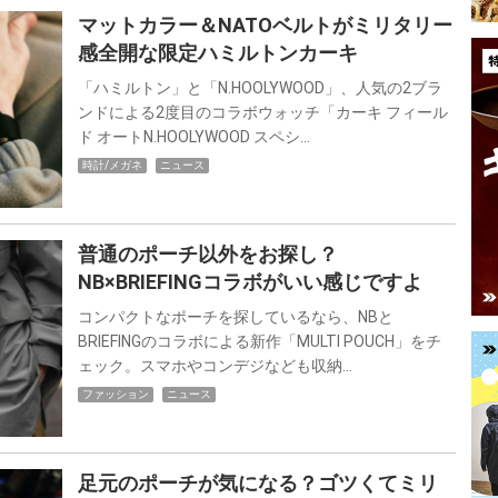
マットカラー＆NATOベルトがミリタリー
感全開な限定ハミルトンカーキ
「ハミルトン」と「N.HOOLYWOOD」、人気の2ブラ
ンドによる2度目のコラボウォッチ「カーキ フィール
ド オートN.HOOLYWOOD スペシ…
時計/メガネ
ニュース
普通のポーチ以外をお探し？
NB×BRIEFINGコラボがいい感じですよ
コンパクトなポーチを探しているなら、NBと
BRIEFINGのコラボによる新作「MULTI POUCH」をチ
ェック。スマホやコンデジなども収納…
ファッション
ニュース
足元のポーチが気になる？ゴツくてミリ