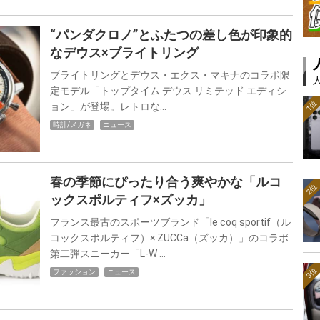
“パンダクロノ”とふたつの差し色が印象的
なデウス×ブライトリング
ブライトリングとデウス・エクス・マキナのコラボ限
定モデル「トップタイム デウス リミテッド エディシ
1位
ョン」が登場。レトロな…
時計/メガネ
ニュース
春の季節にぴったり合う爽やかな「ルコ
2位
ックスポルティフ×ズッカ」
フランス最古のスポーツブランド「le coq sportif（ル
コックスポルティフ）× ZUCCa（ズッカ）」のコラボ
第二弾スニーカー「L-W …
3位
ファッション
ニュース