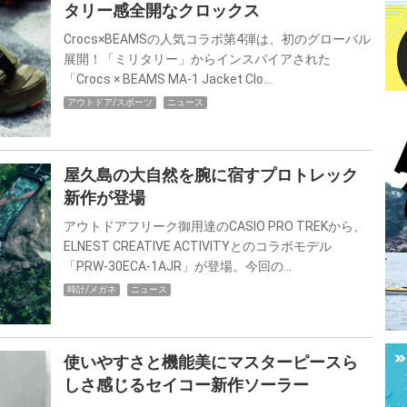
タリー感全開なクロックス
Crocs×BEAMSの人気コラボ第4弾は、初のグローバル
展開！「ミリタリー」からインスパイアされた
「Crocs × BEAMS MA-1 Jacket Clo…
アウトドア/スポーツ
ニュース
屋久島の大自然を腕に宿すプロトレック
新作が登場
アウトドアフリーク御用達のCASIO PRO TREKから、
ELNEST CREATIVE ACTIVITYとのコラボモデル
「PRW-30ECA-1AJR」が登場。今回の…
時計/メガネ
ニュース
使いやすさと機能美にマスターピースら
しさ感じるセイコー新作ソーラー