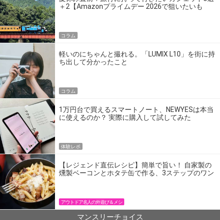
＋2【Amazonプライムデー 2026で狙いたいも
の】
コラム
軽いのにちゃんと撮れる。「LUMIX L10」を街に持
ち出して分かったこと
コラム
1万円台で買えるスマートノート、NEWYESは本当
に使えるのか？ 実際に購入して試してみた
体験レポ
【レジェンド直伝レシピ】簡単で旨い！ 自家製の
燻製ベーコンとホタテ缶で作る、3ステップのワン
パン飯
アウトドア名人の外遊び＆メシ
マンスリーチョイス