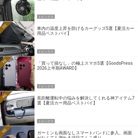
トピックス
2位
車内の温度上昇を防げるカーグッズ5選【夏活カー
用品ベストバイ】
トピックス
3位
「買って損なし」の極上スマホ5選【GoodsPress
2026上半期AWARD】
トピックス
4位
長距離運転中の悩みを解決してくれる神アイテム7
選【夏活カー用品ベストバイ】
トピックス
5位
ガーミンも画面なしスマートバンドに参入。画面
がなくても測れる項目てんこ盛り