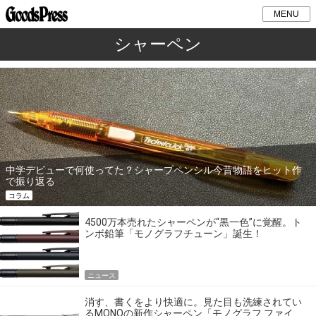
MENU
シャーペン
中学デビューで何使ってた？シャープペンシル今昔物語をヒット作
で振り返る
コラム
4500万本売れたシャーペンが“黒一色”に覚醒。ト
ンボ鉛筆「モノグラフチューン」誕生！
ニュース
消す、書くをより快適に。見た目も洗練されてい
るMONOの新作シャーペン「モノグラフ ファイ