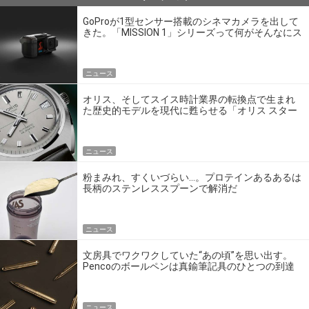
GoProが1型センサー搭載のシネマカメラを出して
きた。「MISSION 1」シリーズって何がそんなにス
ゴいの？
ニュース
オリス、そしてスイス時計業界の転換点で生まれ
た歴史的モデルを現代に甦らせる「オリス スター
エディション」
ニュース
粉まみれ、すくいづらい…。プロテインあるあるは
長柄のステンレススプーンで解消だ
ニュース
文房具でワクワクしていた“あの頃”を思い出す。
Pencoのボールペンは真鍮筆記具のひとつの到達
点だ
ニュース