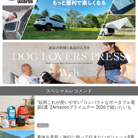
スペシャルレコメンド
“結局これが使いやすい”コンパクトなポータブル電
源5選【Amazonプライムデー 2026で狙いたいも
の】
コラム
夏休み直前！旅行に持って行きたいガジェット8選