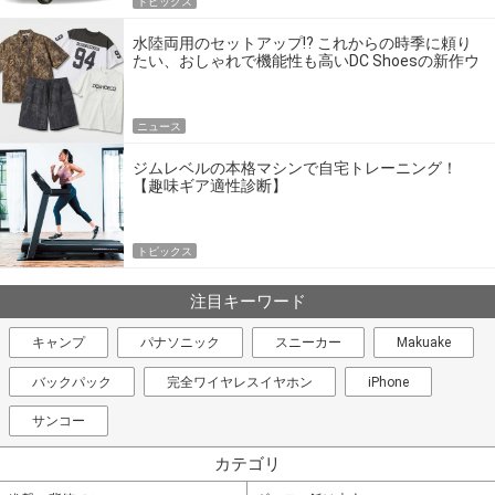
トピックス
水陸両用のセットアップ!? これからの時季に頼り
たい、おしゃれで機能性も高いDC Shoesの新作ウ
エア
ニュース
ジムレベルの本格マシンで自宅トレーニング！
【趣味ギア適性診断】
トピックス
注目キーワード
キャンプ
パナソニック
スニーカー
Makuake
バックパック
完全ワイヤレスイヤホン
iPhone
サンコー
カテゴリ