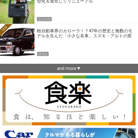
型化＆進化してリニューアル
ニュース
10位
軽自動車界のカローラ！？47年の歴史と無数のモ
デルを生んだ「小さな名車」スズキ・アルトの変
遷
コラム
and more▼