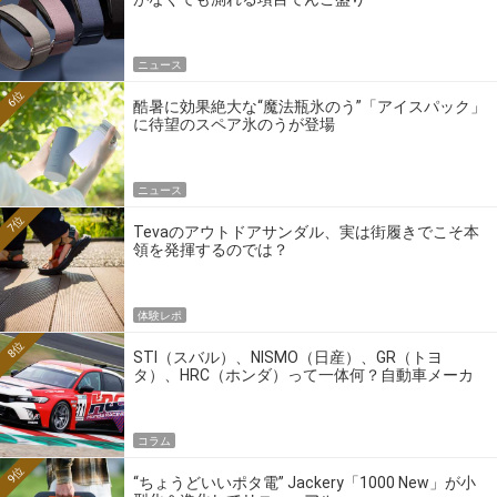
ニュース
6位
酷暑に効果絶大な“魔法瓶氷のう”「アイスパック」
に待望のスペア氷のうが登場
ニュース
7位
Tevaのアウトドアサンダル、実は街履きでこそ本
領を発揮するのでは？
体験レポ
8位
STI（スバル）、NISMO（日産）、GR（トヨ
タ）、HRC（ホンダ）って一体何？自動車メーカ
ーの4大ワークスブランドを探る
コラム
9位
“ちょうどいいポタ電” Jackery「1000 New」が小